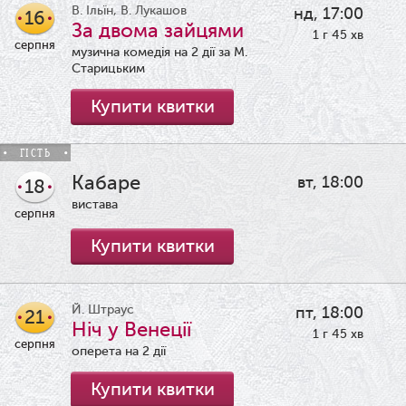
В. Ільїн, В. Лукашов
нд, 17:00
16
За двома зайцями
1 г 45 хв
серпня
музична комедія на 2 дії за М.
Старицьким
Купити квитки
ГІСТЬ
Кабаре
вт, 18:00
18
вистава
серпня
Купити квитки
Й. Штраус
пт, 18:00
21
Ніч у Венеції
1 г 45 хв
серпня
оперета на 2 дії
Купити квитки