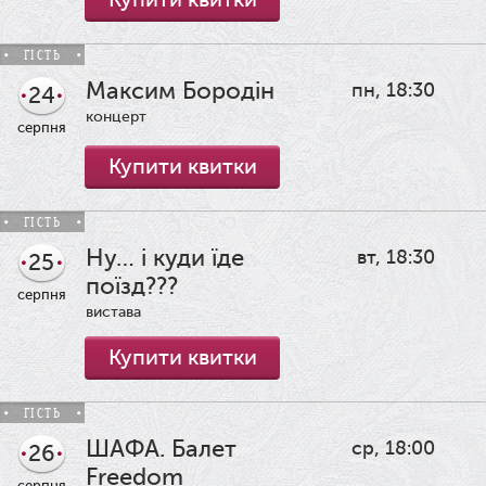
ГІСТЬ
Максим Бородін
пн, 18:30
24
концерт
серпня
Купити квитки
ГІСТЬ
Ну… і куди їде
вт, 18:30
25
поїзд???
серпня
вистава
Купити квитки
ГІСТЬ
ШАФА. Балет
ср, 18:00
26
Freedom
серпня