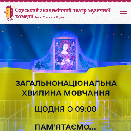
Одеський академічний театр музичної
комедії
імені Михайла Водяного