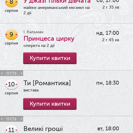
У джазі тільки дівчата
сб, 17:00
8
2 г 35 хв
майже американський мюзикл на
серпня
2 дії
І. Кальман
нд, 17:00
9
Принцеса цирку
2 г 45 хв
серпня
оперета на 2 дії
Купити квитки
ГІСТЬ
Ти [Романтика]
пн, 18:30
10
вистава
серпня
Купити квитки
ГІСТЬ
Великі гроші
вт, 18:00
11