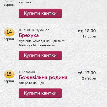
вистава
серпня
Купити квитки
В. Ільїн, В. Лукашов
пт, 18:00
14
Брехуха
1 г 55 хв
серпня
музична комедія на 2 дії за М.
Мейо та М. Еннекеном
Купити квитки
І. Кальман
сб, 17:00
15
Божевільна родина
2 г 20 хв
серпня
оперета на 2 дії
Купити квитки