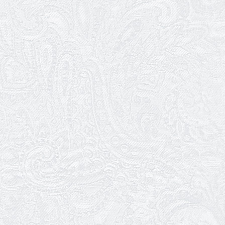
Нам — 79!
17.03.2026
Зелене світло твого дозвілля
11.03.2026
Результати конкурсу
10.03.2026
Ювілей Тетяни Хамітової
03.03.2026
Ювілей Сергія Богаченка
02.03.2026
Результати конкурсу
27.02.2026
Ювілей Олександра Жигуліна
19.02.2026