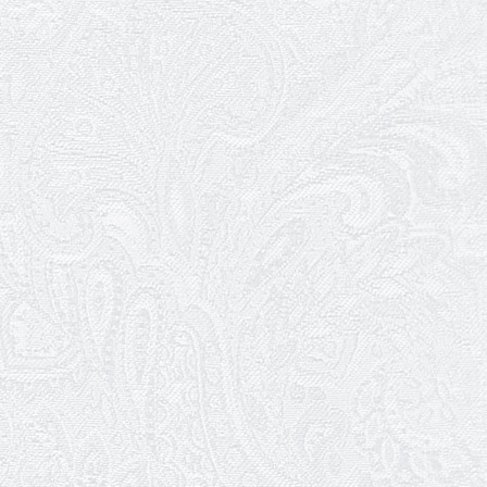
12.05.2026
Ювілей Світлани Коцюренко
10.05.2026
Онлайн-трансляція концерту «Хто
кого?»
09.05.2026
Ювілей Олександра Ланге
08.05.2026
Відновлення мюзиклу «Ханум»
06.05.2026
Вітаємо з прем'єрою у виставі «Два
кольори однієї долі» Катерину Мись!
26.04.2026
З першою прем'єрою 2026 року!