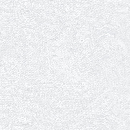
25.04.2026
Трудовий ювілей Ауріки Ахметової
24.04.2026
З прем'єрою вистави «Божевільна
родина»!
02.04.2026
Запрошуємо на прем'єру вистави
«Божевільна родина»
01.04.2026
Трудовий ювілей Олени Корольової
27.03.2026
З Всесвітнім днем театру!
26.03.2026
Божевільна родина — 24 та 26 квітня
25.03.2026