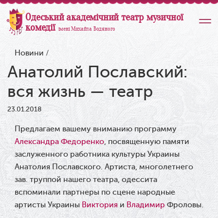
Одеський академічний театр музичної
комедії
імені Михайла Водяного
Новини
/
Анатолий Пославский:
вся жизнь — театр
23.01.2018
Предлагаем вашему вниманию программу
Александра Федоренко
, посвященную памяти
заслуженного работника культуры Украины
Анатолия Пославского. Артиста, многолетнего
зав. труппой нашего театра, одессита
вспоминали партнеры по сцене народные
артисты Украины
Виктория
и
Владимир
Фроловы.