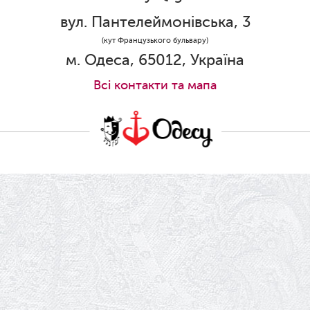
Ювілей Олени Редько
вул. Пантелеймонівська, 3
30.05.2026
(кут Французького бульвару)
Ювілей Станіслава Зайцева
м. Одеса, 65012, Україна
28.05.2026
Всi контакти та мапа
Вітаємо Олександра Кабакова з
прем'єрою!
19.05.2026
Ювілей Володимира Кондратьєва
18.05.2026
Шукаємо інженерів і техніків
17.05.2026
Ювілей Валентини Бородіної
13.05.2026
Конкурс на заміщення вакантних
посад