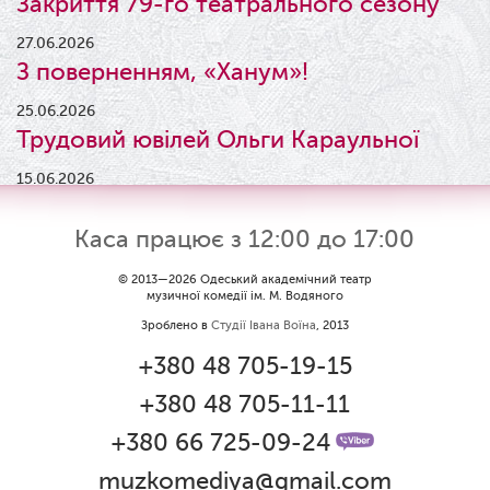
Закриття 79-го театрального сезону
27.06.2026
З поверненням, «Ханум»!
25.06.2026
Трудовий ювілей Ольги Караульної
15.06.2026
Результати конкурсу
Каса працює з 12:00 до 17:00
09.06.2026
Вітаємо Ірину Візіренко з
© 2013—2026 Одеський академічний театр
музичної комедії ім. М. Водяного
народженням дівчинки!
Зроблено в
Студії Івана Воїна
, 2013
01.06.2026
+380 48 705-19-15
Дякуємо за свято!
+380 48 705-11-11
01.06.2026
Графік роботи каси 1 червня
+380 66 725-09-24
muzkomediya@gmail.com
31.05.2026