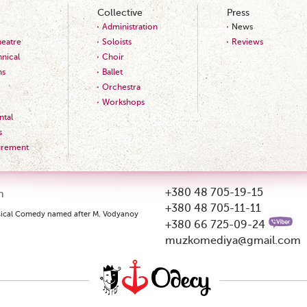
Collective
Press
Administration
News
heatre
Soloists
Reviews
nical
Choir
ns
Ballet
Orchestra
Workshops
tal
s
urement
+380 48 705-19-15
m
+380 48 705-11-11
ical Comedy named after M. Vodyanoy
+380 66 725-09-24
muzkomediya@gmail.com