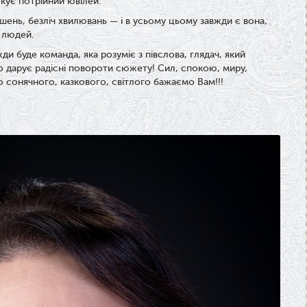
кує потрійний ювілей.
рішень, безліч хвилювань — і в усьому цьому завжди є вона,
і людей.
и буде команда, яка розуміє з півслова, глядач, який
ро дарує радісні повороти сюжету! Сил, спокою, миру,
о сонячного, казкового, світлого бажаємо Вам!!!