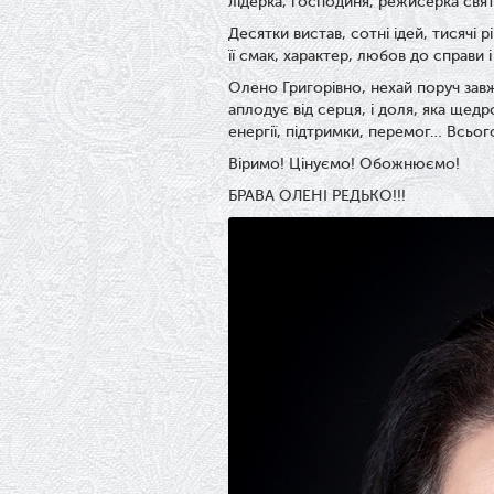
лідерка, господиня, режисерка свят
Десятки вистав, сотні ідей, тисячі 
її смак, характер, любов до справи 
Олено Григорівно, нехай поруч завжд
аплодує від серця, і доля, яка щед
енергії, підтримки, перемог… Всьог
Віримо! Цінуємо! Обожнюємо!
БРАВА ОЛЕНІ РЕДЬКО!!!