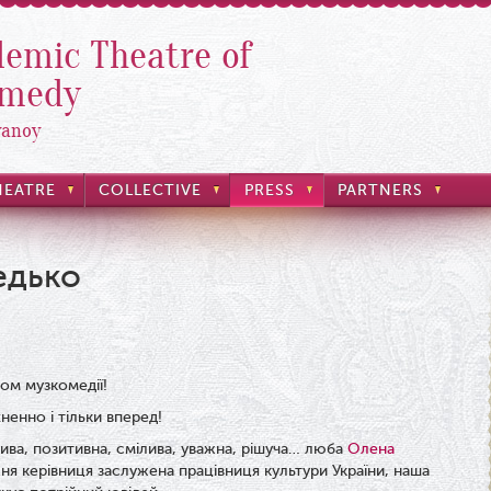
emic Theatre of
omedy
yanoy
HEATRE
COLLECTIVE
PRESS
PARTNERS
едько
ом музкомедії!
ненно і тільки вперед!
лива, позитивна, смілива, уважна, рішуча… люба
Олена
ня керівниця заслужена працівниця культури України, наша