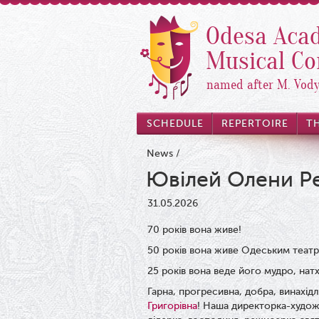
Odesa Acad
Musical C
named after M. Vod
SCHEDULE
REPERTOIRE
T
News
/
Ювілей Олени Р
31.05.2026
70 років вона живе!
50 років вона живе Одеським театр
25 років вона веде його мудро, натх
Гарна, прогресивна, добра, винахід
Григорівна
! Наша директорка-худож