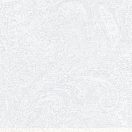
18.05.2026
Шукаємо інженерів і техніків
17.05.2026
Ювілей Валентини Бородіної
13.05.2026
Конкурс на заміщення
вакантних посад
12.05.2026
Ювілей Світлани Коцюренко
10.05.2026
Онлайн-трансляція концерту
«Хто кого?»
09.05.2026
Ювілей Олександра Ланге
08.05.2026
Відновлення мюзиклу «Ханум»
06.05.2026