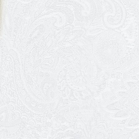
09.06.2026
Вітаємо Ірину Візіренко з
народженням дівчинки!
01.06.2026
Дякуємо за свято!
01.06.2026
Графік роботи каси 1 червня
31.05.2026
Ювілей Олени Редько
30.05.2026
Ювілей Станіслава Зайцева
28.05.2026
Вітаємо Олександра Кабакова
з прем'єрою!
19.05.2026
Ювілей Володимира
Кондратьєва