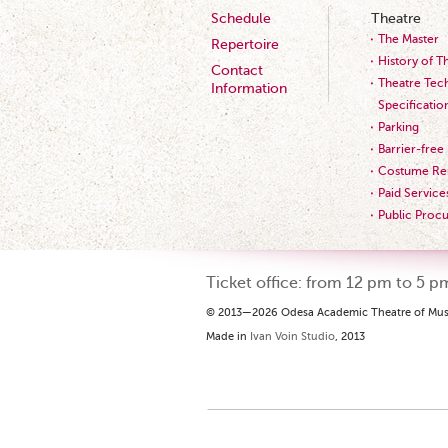
Schedule
Theatre
The Master
Repertoire
History of T
Contact
Theatre Tech
Information
Specificatio
Parking
Barrier-free
Costume Ren
Paid Service
Public Proc
Ticket office: from 12 pm to 5 p
© 2013—2026 Odesa Academic Theatre of Mus
Made in
Ivan Voin Studio
, 2013