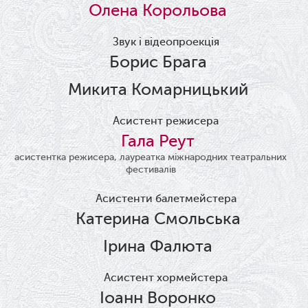
Олена Корольова
Звук і відеопроекція
Борис Брага
Микита Комарницький
Асистент режисера
Гала Реут
асистентка режисера, лауреатка міжнародних театральних
фестивалів
Асистенти балетмейстера
Катерина Смольська
Ірина Фалюта
Асистент хормейстера
Іоанн Воронко