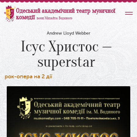
Одеський академічний театр музичної
комедії
імені Михайла Водяного
Andrew Lloyd Webber
Ісус Христос —
superstar
рок-опера на 2 дії