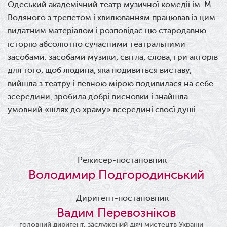
Одеський академічний театр музичної комедії ім. М.
Водяного з трепетом і хвилюванням працював із цим
видатним матеріалом і розповідає цю стародавню
історію абсолютно сучасними театральними
засобами: засобами музики, світла, слова, гри акторів
для того, щоб людина, яка подивиться виставу,
вийшла з театру і певною мірою подивилася на себе
зсередини, зробила добрі висновки і знайшла
умовний «шлях до храму» всередині своєї душі.
Режисер-постановник
Володимир Подгородинський
Диригент-постановник
Вадим Перевозніков
головний диригент, заслужений діяч мистецтв України