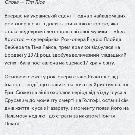
Слова — Tim Rice
Вперше на українській сцені — одна з найвідоміших
рок-опер у світі з досить тривалою історією, яка
стала шедевром і легендою світової музики — «Ісус
Христос — суперзірка». Рок-опера Ендрю Ллойда
Веббера та Тіма Райса, прем'єра якої відбулася на
Бродвеї у 1971 році, здобула величезний глядацький
успіх і була поставлена на сценах 17 країн світу.
Основою сюжету рок-опери стало Євангеліє від
Іоанна — події, що сталися на початку Християнської
Ери. Сюжетна лінія охоплює період від в'їзду Ісуса в
Єрусалим до моменту смерті на Голгофі, останні сім
днів життя Ісуса з Назарету, з моменту появи його на
Пальмову неділю і до страти за наказом Понтія
Пілата.