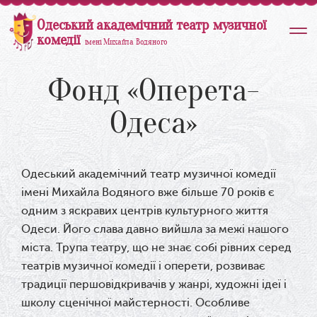
Одеський академічний театр музичної
комедії
імені Михайла Водяного
Фонд «Оперета-
Одеса»
Одеський академічний театр музичної комедії
імені Михайла Водяного вже більше 70 років є
одним з яскравих центрів культурного життя
Одеси. Його слава давно вийшла за межі нашого
міста. Трупа театру, що не знає собі рівних серед
театрів музичної комедії і оперети, розвиває
традиції першовідкривачів у жанрі, художні ідеї і
школу сценічної майстерності. Особливе