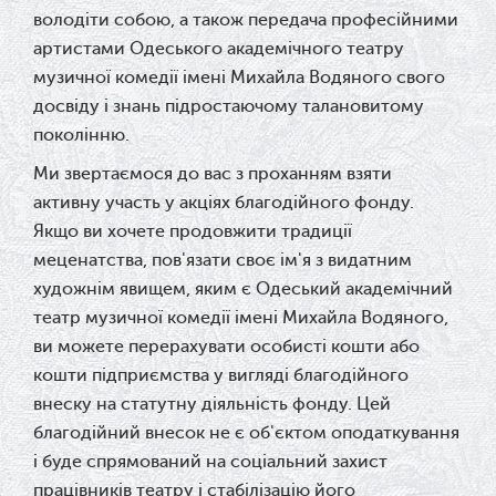
володіти собою, а також передача професійними
артистами Одеського академічного театру
музичної комедії імені Михайла Водяного свого
досвіду і знань підростаючому талановитому
поколінню.
Ми звертаємося до вас з проханням взяти
активну участь у акціях благодійного фонду.
Якщо ви хочете продовжити традиції
меценатства, пов'язати своє ім'я з видатним
художнім явищем, яким є Одеський академічний
театр музичної комедії імені Михайла Водяного,
ви можете перерахувати особисті кошти або
кошти підприємства у вигляді благодійного
внеску на статутну діяльність фонду. Цей
благодійний внесок не є об'єктом оподаткування
і буде спрямований на соціальний захист
працівників театру і стабілізацію його