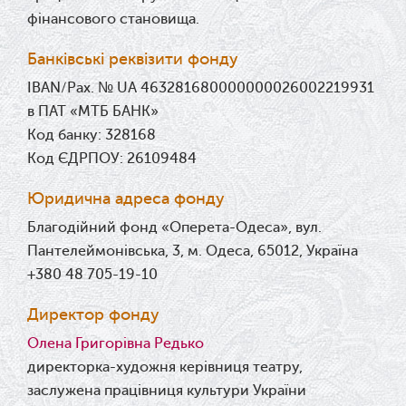
фінансового становища.
Банківські реквізити фонду
IBAN/Рах. № UA 463281680000000026002219931
в ПАТ «МТБ БАНК»
Код банку: 328168
Код ЄДРПОУ: 26109484
Юридична адреса фонду
Благодійний фонд «Оперета-Одеса», вул.
Пантелеймонівська, 3, м. Одеса, 65012, Україна
+380 48 705-19-10
Директор фонду
Олена Григорівна Редько
директорка-художня керівниця театру,
заслужена працівниця культури України