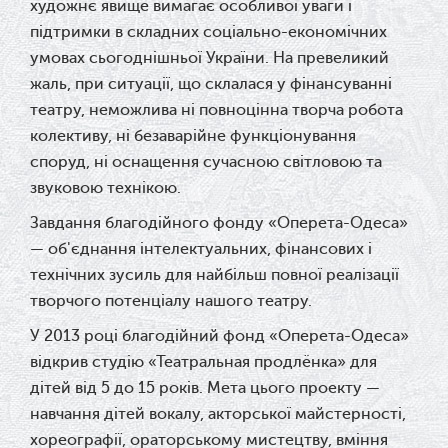
художнє явище вимагає особливої уваги і
підтримки в складних соціально-економічних
умовах сьогоднішньої України. На превеликий
жаль, при ситуації, що склалася у фінансуванні
театру, неможлива ні повноцінна творча робота
колективу, ні безаварійне функціонування
споруд, ні оснащення сучасною світловою та
звуковою технікою.
Завдання благодійного фонду «Оперета-Одеса»
— об'єднання інтелектуальних, фінансових і
технічних зусиль для найбільш повної реалізації
творчого потенціалу нашого театру.
У 2013 році благодійний фонд «Оперета-Одеса»
відкрив студію «Театральная продлёнка» для
дітей від 5 до 15 років. Мета цього проекту —
навчання дітей вокалу, акторської майстерності,
хореографії, ораторському мистецтву, вміння