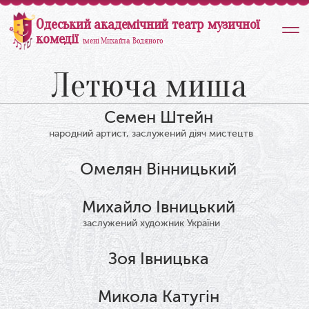
Одеський академічний театр музичної
комедії
імені Михайла Водяного
Летюча миша
Семен Штейн
народний артист, заслужений діяч мистецтв
Омелян Вінницький
Михайло Івницький
заслужений художник України
Зоя Івницька
Микола Катугін