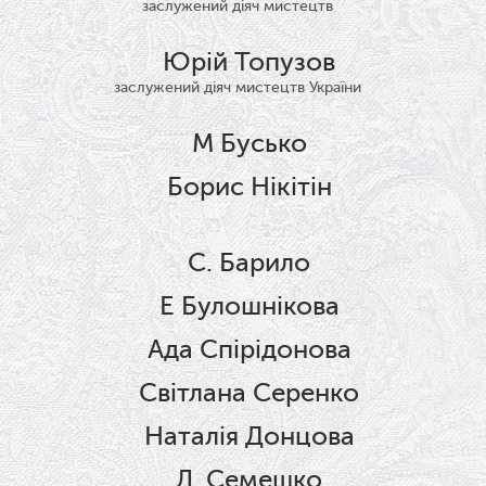
заслужений діяч мистецтв
Юрій Топузов
заслужений діяч мистецтв України
М Бусько
Борис Нікітін
С. Барило
Е Булошнікова
Ада Спірідонова
Світлана Серенко
Наталія Донцова
Л. Семешко