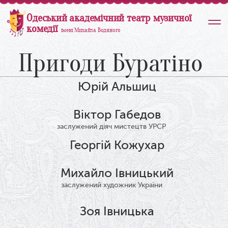
Одеський академічний театр музичної
комедії
імені Михайла Водяного
Пригоди Буратіно
Юрій Альшиц
Віктор Габедов
заслужений діяч мистецтв УРСР
Георгій Кожухар
Михайло Івницький
заслужений художник України
Зоя Івницька