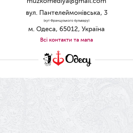
muzkomediya@gmail.com
31.05.2026
Ювілей Олени Редько
вул. Пантелеймонівська, 3
30.05.2026
(кут Французького бульвару)
Ювілей Станіслава Зайцева
м. Одеса, 65012, Україна
28.05.2026
Всi контакти та мапа
Вітаємо Олександра Кабакова з
прем'єрою!
19.05.2026
Ювілей Володимира Кондратьєва
18.05.2026
Шукаємо інженерів і техніків
17.05.2026
Ювілей Валентини Бородіної
13.05.2026
Конкурс на заміщення вакантних