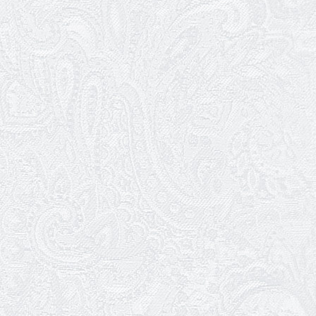
25.03.2026
Нам — 79!
17.03.2026
Зелене світло твого дозвілля
11.03.2026
Результати конкурсу
10.03.2026
Ювілей Тетяни Хамітової
03.03.2026
Ювілей Сергія Богаченка
02.03.2026
Результати конкурсу
27.02.2026
Ювілей Олександра Жигуліна
19.02.2026