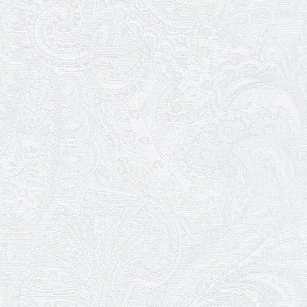
25.04.2026
Трудовий ювілей Ауріки Ахметової
24.04.2026
З прем'єрою вистави «Божевільна
родина»!
02.04.2026
Запрошуємо на прем'єру вистави
«Божевільна родина»
01.04.2026
Трудовий ювілей Олени Корольової
27.03.2026
З Всесвітнім днем театру!
26.03.2026
Божевільна родина — 24 та 26 квітня