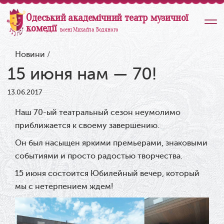
Одеський академічний театр музичної
комедії
імені Михайла Водяного
Новини
/
15 июня нам — 70!
13.06.2017
Наш 70-ый театральный сезон неумолимо
приближается к своему завершению.
Он был насыщен яркими премьерами, знаковыми
событиями и просто радостью творчества.
15 июня состоится Юбилейный вечер, который
мы с нетерпением ждем!