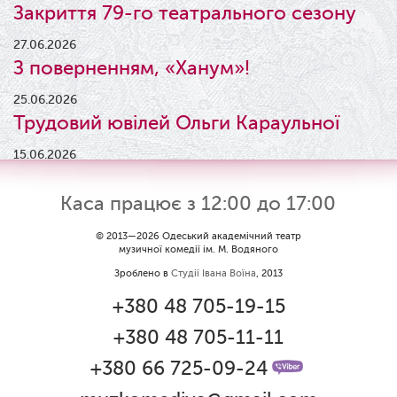
Закриття 79-го театрального сезону
27.06.2026
З поверненням, «Ханум»!
25.06.2026
Трудовий ювілей Ольги Караульної
15.06.2026
Результати конкурсу
Каса працює з 12:00 до 17:00
09.06.2026
Вітаємо Ірину Візіренко з
© 2013—2026 Одеський академічний театр
музичної комедії ім. М. Водяного
народженням дівчинки!
Зроблено в
Студії Івана Воїна
, 2013
01.06.2026
+380 48 705-19-15
Дякуємо за свято!
+380 48 705-11-11
01.06.2026
Графік роботи каси 1 червня
+380 66 725-09-24