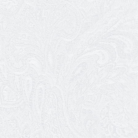
посад
12.05.2026
Ювілей Світлани Коцюренко
10.05.2026
Онлайн-трансляція концерту «Хто
кого?»
09.05.2026
Ювілей Олександра Ланге
08.05.2026
Відновлення мюзиклу «Ханум»
06.05.2026
Вітаємо з прем'єрою у виставі «Два
кольори однієї долі» Катерину Мись!
26.04.2026
З першою прем'єрою 2026 року!