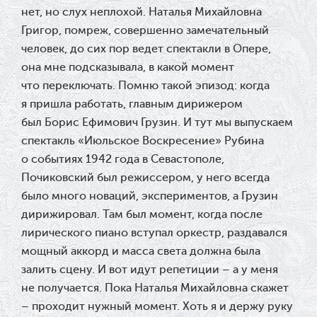
нет, но слух неплохой. Наталья Михайловна
Григор, помреж, совершенно замечательный
человек, до сих пор ведет спектакли в Опере,
она мне подсказывала, в какой момент
что переключать. Помню такой эпизод: когда
я пришла работать, главным дирижером
был Борис Ефимович Грузин. И тут мы выпускаем
спектакль «Июльское Воскресение» Рубина
о событиях 1942 года в Севастополе,
Почиковский был режиссером, у него всегда
было много новаций, экспериментов, а Грузин
дирижировал. Там был момент, когда после
лирического пиано вступал оркестр, раздавался
мощный аккорд и масса света должна была
залить сцену. И вот идут репетиции – а у меня
не получается. Пока Наталья Михайловна скажет
– проходит нужный момент. Хоть я и держу руку