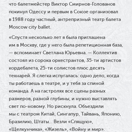
что балетмейстер Виктор Смирнов-Голованов
покинул Одессу и первым в Союзе организовал
в 1988 году частный, антрепризный театр балета
Moscow city ballet.
«Спустя несколько лет я была приглашена
им в Москву, где у него была репетиционная база,
— вспоминает Светлана Юрьевна. — Коллектив
состоял из сорока оркестрантов, 35-ти артистов
кордебалета, 25-ти солистов плюс десять
технарей. Я слегка испугалась: одно дело, когда
ты работаешь в театре, и у тебя за спиной
команда. А на гастролях все сцены разных
размеров, разной глубины, и нужно выставлять
свет по-новому. Но рискнула. Объездили
мы с театром Китай, Сингапур, Тайвань, Японию,
Бразилию, Штаты… Везли «Спящую»,
«Щелкунчика», «Жизель», «Войну и мир».