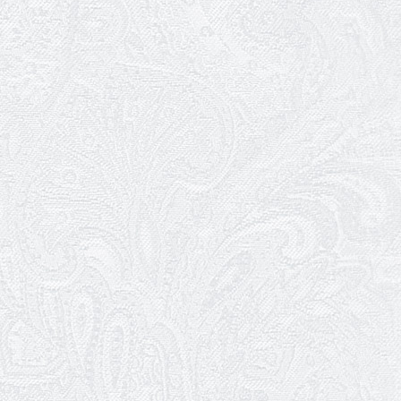
родина»!
02.04.2026
Запрошуємо на прем'єру вистави
«Божевільна родина»
01.04.2026
Трудовий ювілей Олени Корольової
27.03.2026
З Всесвітнім днем театру!
26.03.2026
Божевільна родина — 24 та 26 квітня
25.03.2026
Нам — 79!
17.03.2026
Зелене світло твого дозвілля
11.03.2026