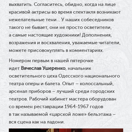
выхватить. Согласитесь, обидно, когда на лице
красивой актрисы во время спектакля возникают
нежелательные тени… У наших собеседников
такого не бывает, они не просто осветители,
а самые настоящие художники! Дополнения,
возражения и восхваления, уважаемые читатели,
можете присовокуплять в комментариях.
Номером первым в нашей пятерочке
идет
Вячеслав Ушеренко
, начальник
осветительного цеха Одесского национального
театра оперы и балета. Опыт – колоссальный,
арсенал приборов – лучший среди городских
театров. Рабочий кабинет мастера оборудован
со времен реставрации 1964-1967 годов
в так называемой «царской ложе» бельэтажа –
вся сцена как на ладони.