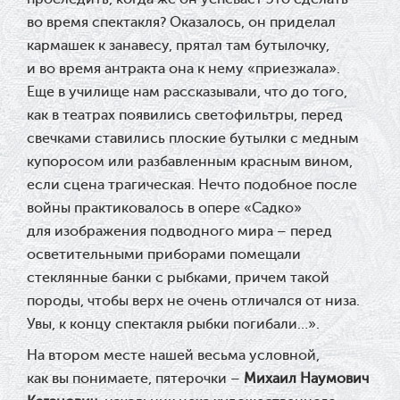
во время спектакля? Оказалось, он приделал
кармашек к занавесу, прятал там бутылочку,
и во время антракта она к нему «приезжала».
Еще в училище нам рассказывали, что до того,
как в театрах появились светофильтры, перед
свечками ставились плоские бутылки с медным
купоросом или разбавленным красным вином,
если сцена трагическая. Нечто подобное после
войны практиковалось в опере «Садко»
для изображения подводного мира – перед
осветительными приборами помещали
стеклянные банки с рыбками, причем такой
породы, чтобы верх не очень отличался от низа.
Увы, к концу спектакля рыбки погибали…».
На втором месте нашей весьма условной,
как вы понимаете, пятерочки –
Михаил Наумович