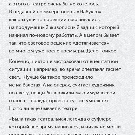
а этого в театре очень бы не хотелось.
В недавней премьере оперы «Набукко»
как раз удачно проекции наслаивались
на продуманный живописный задник, который
начинал по-новому работать. А в целом бывает
так, что световое решение «дотягивается»
во многом уже после премьеры. Дело тонкое!
Конечно, никто не застрахован от внештатной
ситуации, например, во время спектакля гаснет
свет… Лучше бы такое происходило
не на балетах. А на операх, считает художник
по свету, певцы бы вложили максимум в свои
голоса – правда, оркестр тут же умолкнет…
Но то ли еще бывает в театре.
«Была такая театральная легенда о суфлере,
который все время напивался, и никак не могли
проследить, когда же он успевает это сделать