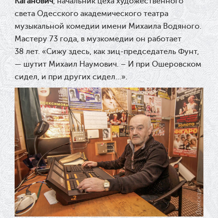
Каганович
, начальник цеха художественного
света Одесского академического театра
музыкальной комедии имени Михаила Водяного.
Мастеру 73 года, в музкомедии он работает
38 лет. «Сижу здесь, как зиц-председатель Фунт,
— шутит Михаил Наумович. – И при Ошеровском
сидел, и при других сидел…».