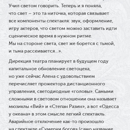
Учил светом говорить. Теперь и я поняла,
что свет – это та ниточка, которая связывает
все компоненты спектакля: звук, оформление,
игру актеров, что светом можно заставить идти
сценическое время в нужном ритме.
Мы на стороне света, свет же борется с тьмой,
и тьма рассеивается…».
Дирекция театра планирует в будущем году
капитальное обновление светоцеха,
но уже сейчас Алена с удовольствием
перечисляет прожектора дистанционного
управления, светодиодные «головы». Самыми
сложными в световом отношении она называет
мюзиклы «Вий» и «Степан Разин», а вот «Одесса
у океана» в этом смысле легкий спектакль.
Аварийное отключение как-то произошло
на спектакле «Сумерки богов» (само название