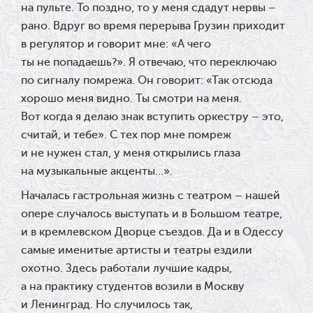
на пульте. То поздно, то у меня сдадут нервы –
рано. Вдруг во время перерыва Грузин приходит
в регулятор и говорит мне: «А чего
ты не попадаешь?». Я отвечаю, что переключаю
по сигналу помрежа. Он говорит: «Так отсюда
хорошо меня видно. Ты смотри на меня.
Вот когда я делаю знак вступить оркестру – это,
считай, и тебе». С тех пор мне помреж
и не нужен стал, у меня открылись глаза
на музыкальные акценты…».
Началась гастрольная жизнь с театром – нашей
опере случалось выступать и в Большом театре,
и в кремлевском Дворце съездов. Да и в Одессу
самые именитые артисты и театры ездили
охотно. Здесь работали лучшие кадры,
а на практику студентов возили в Москву
и Ленинград. Но случилось так,