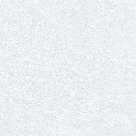
Онлайн-трансляція концерту «Хто
кого?»
09.05.2026
Ювілей Олександра Ланге
08.05.2026
Відновлення мюзиклу «Ханум»
06.05.2026
Вітаємо з прем'єрою у виставі «Два
кольори однієї долі» Катерину Мись!
26.04.2026
З першою прем'єрою 2026 року!
25.04.2026
Трудовий ювілей Ауріки Ахметової
24.04.2026
З прем'єрою вистави «Божевільна