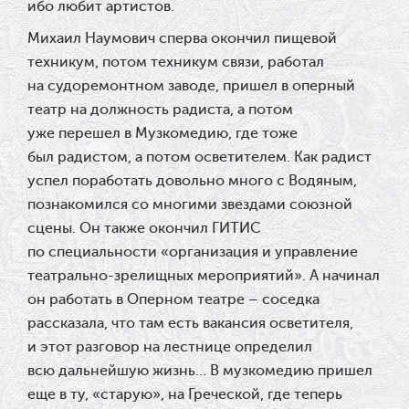
ибо любит артистов.
Михаил Наумович сперва окончил пищевой
техникум, потом техникум связи, работал
на судоремонтном заводе, пришел в оперный
театр на должность радиста, а потом
уже перешел в Музкомедию, где тоже
был радистом, а потом осветителем. Как радист
успел поработать довольно много с Водяным,
познакомился со многими звездами союзной
сцены. Он также окончил ГИТИС
по специальности «организация и управление
театрально-зрелищных мероприятий». А начинал
он работать в Оперном театре – соседка
рассказала, что там есть вакансия осветителя,
и этот разговор на лестнице определил
всю дальнейшую жизнь… В музкомедию пришел
еще в ту, «старую», на Греческой, где теперь