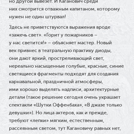
но другой вывезет. И Каганович среди
них смотрится отважным капитаном, которому
нужен не один штурвал!
Здесь не приветствуются выражения вроде
«зажечь свет». «Горит у пожарников –
у нас светится!» – объясняет мастер. Новый
век привнес в театральную практику диоды,
они дают яркий, простреливающий свет,
нереально насыщенные голубые, красные, синие
светящиеся фрагменты подходят для создания
карнавальной, праздничной атмосферы,
ими хорошо выделять надписи, архитектурные
детали (такое решение сегодня очень украшает
спектакли «Шутки Оффенбаха», «В джазе только
девушки»). Но лица актеров, как и прежде,
требуют «лепки» мягким, естественным,
рассеянным светом, тут Кагановичу равных нет,