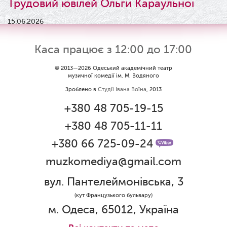
Трудовий ювілей Ольги Караульної
15.06.2026
Результати конкурсу
Каса працює з 12:00 до 17:00
09.06.2026
Вітаємо Ірину Візіренко з
© 2013—2026 Одеський академічний театр
музичної комедії ім. М. Водяного
народженням дівчинки!
Зроблено в
Студії Івана Воїна
, 2013
01.06.2026
+380 48 705-19-15
Дякуємо за свято!
+380 48 705-11-11
01.06.2026
Графік роботи каси 1 червня
+380 66 725-09-24
muzkomediya@gmail.com
31.05.2026
Ювілей Олени Редько
вул. Пантелеймонівська, 3
30.05.2026
(кут Французького бульвару)
Ювілей Станіслава Зайцева
м. Одеса, 65012, Україна
28.05.2026