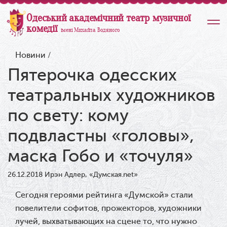
Одеський академічний театр музичної
комедії
імені Михайла Водяного
Новини
/
Пятерочка одесских
театральных художников
по свету: кому
подвластны «головы»,
маска Гобо и «точуля»
26.12.2018
Ирэн Адлер, «Думская.net»
Сегодня героями рейтинга «Думской» стали
повелители софитов, прожекторов, художники
лучей, выхватывающих на сцене то, что нужно