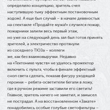
определило концепцию, зритель счел
наступившую тьму эффектным постановочным
ходом). А еще был случай – в начале девяностых
на спектакле «Продайте мужа!» случился пожар,
пожарники залили весь первый этаж,
но уже на следующий день зал был готов принять
зрителей, а электричество протянули
из соседнего ТЮЗа – коллеги
же, как без взаимовыручки. Недавно
на «Тектонике чувств» не удалось прожектор
включить с пульта, чтобы в финале эффектный
сноп света сделать, показав фигуру уходящей
героини – ребята-осветители бегали в ложу,
где в ручном режиме заставили его светить!
Главное, зритель ничего не заметил, и замысел
не пострадал. А на восстановленном «Закате»
понадобились особые голубые светофильтры –