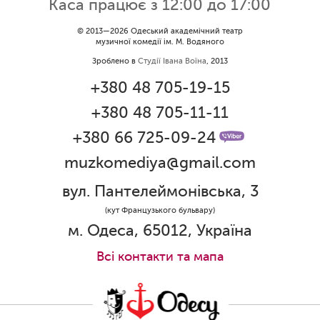
Каса працює з 12:00 до 17:00
09.06.2026
Вітаємо Ірину Візіренко з
© 2013—2026 Одеський академічний театр
музичної комедії ім. М. Водяного
народженням дівчинки!
Зроблено в
Студії Івана Воїна
, 2013
01.06.2026
+380 48 705-19-15
Дякуємо за свято!
+380 48 705-11-11
01.06.2026
Графік роботи каси 1 червня
+380 66 725-09-24
muzkomediya@gmail.com
31.05.2026
Ювілей Олени Редько
вул. Пантелеймонівська, 3
30.05.2026
(кут Французького бульвару)
Ювілей Станіслава Зайцева
м. Одеса, 65012, Україна
28.05.2026
Всi контакти та мапа
Вітаємо Олександра Кабакова з
прем'єрою!
19.05.2026