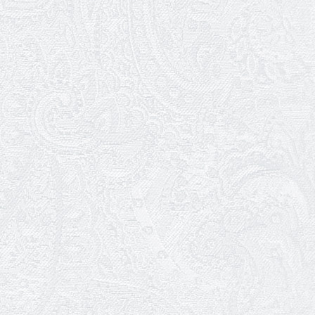
«Божевільна родина»
01.04.2026
Трудовий ювілей Олени Корольової
27.03.2026
З Всесвітнім днем театру!
26.03.2026
Божевільна родина — 24 та 26 квітня
25.03.2026
Нам — 79!
17.03.2026
Зелене світло твого дозвілля
11.03.2026
Результати конкурсу
10.03.2026
Ювілей Тетяни Хамітової