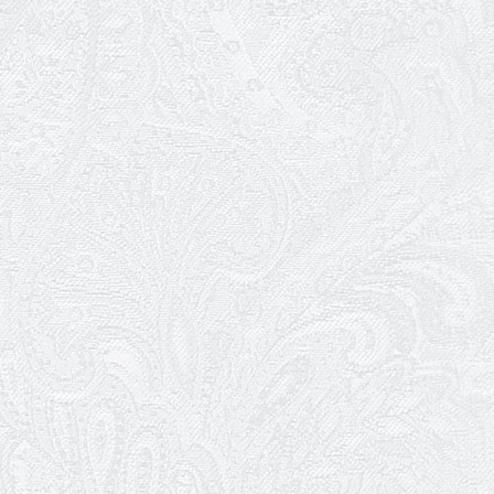
08.05.2026
Відновлення мюзиклу «Ханум»
06.05.2026
Вітаємо з прем'єрою у виставі «Два
кольори однієї долі» Катерину Мись!
26.04.2026
З першою прем'єрою 2026 року!
25.04.2026
Трудовий ювілей Ауріки Ахметової
24.04.2026
З прем'єрою вистави «Божевільна
родина»!
02.04.2026
Запрошуємо на прем'єру вистави