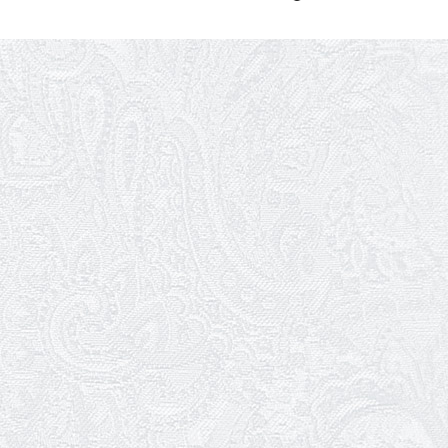
Ювілей Володимира Кондратьєва
18.05.2026
Шукаємо інженерів і техніків
17.05.2026
Ювілей Валентини Бородіної
13.05.2026
Конкурс на заміщення вакантних
посад
12.05.2026
Ювілей Світлани Коцюренко
10.05.2026
Онлайн-трансляція концерту «Хто
кого?»
09.05.2026
Ювілей Олександра Ланге