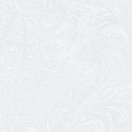
Пішов з життя Ігор Дідурко
06.02.2026
Пішов з життя Андрій Шишкін
03.02.2026
Ювілей Олександра Белякова
02.02.2026
Конкурс на заміщення вакантних
посад
30.01.2026
Ювілей Анжеліки Кураш
27.01.2026
Зміни в репертуарі січня
24.01.2026
Ювілей Наталії Сидоренко
23.01.2026