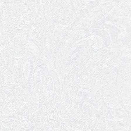
03.03.2026
Ювілей Сергія Богаченка
02.03.2026
Результати конкурсу
27.02.2026
Ювілей Олександра Жигуліна
19.02.2026
Про гастрольний захід SQUIRT. The
Las Vegas Show
11.02.2026
Конкурс на заміщення посади
«завідувач художньо-постановочної
частини»
09.02.2026