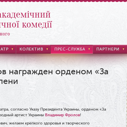
академічний
чної комедії
ного
ЕАТР
КОЛЕКТИВ
ПРЕС-СЛУЖБА
ПАРТНЕРИ
в награжден орденом «За
епени
атра, согласно Указу Президента Украины, орденом «За
ародный артист Украины
Владимир Фролов
!
вич, желаем крепкого здоровья и творческого