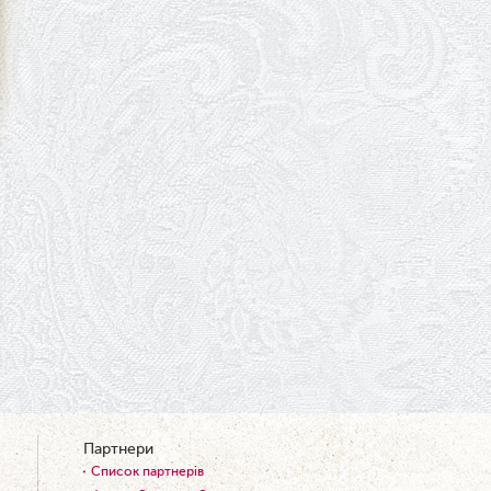
09.06.2026
Вітаємо Ірину Візіренко з
народженням дівчинки!
01.06.2026
Дякуємо за свято!
01.06.2026
Графік роботи каси 1 червня
31.05.2026
Ювілей Олени Редько
30.05.2026
Ювілей Станіслава Зайцева
28.05.2026
Вітаємо Олександра Кабакова
з прем'єрою!
19.05.2026
Партнери
Ювілей Володимира
Список партнерів
Кондратьєва