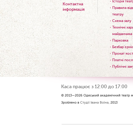
Історія теат
Контактна
Правила від
інформація
театру
Схема залу
Технічні ха
майданчика
Парковка
Безбар'єрні
Прокат кос
Платні посл
Публічні зак
Каса працює з 12:00 до 17:00
© 2013—2026 Одеський академічний театр му
Зроблено в
Студії Івана Воїна
, 2013