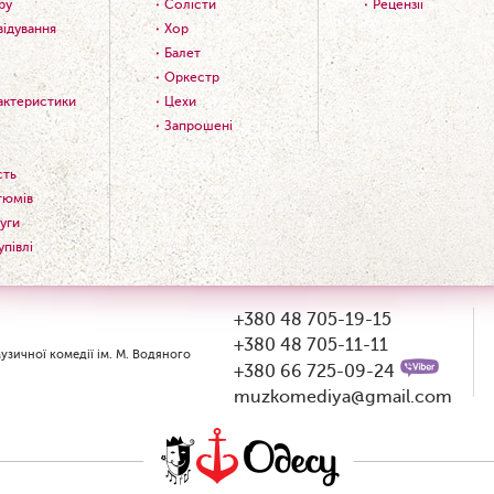
ру
Солісти
Рецензії
відування
Хор
Балет
Оркестр
рактеристики
Цехи
Запрошені
сть
тюмів
уги
упівлі
+380 48 705-19-15
+380 48 705-11-11
зичної комедії ім. М. Водяного
+380 66 725-09-24
muzkomediya@gmail.com