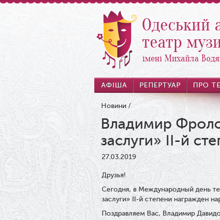
Одеський 
театр музи
імені Михайла Водя
АФІША
РЕПЕРТУАР
ПРО Т
Новини
/
Владимир Фроло
заслуги» II-й ст
27.03.2019
Друзья!
Сегодня, в Международный день те
заслуги» II-й степени награжден н
Поздравляем Вас, Владимир Давидо