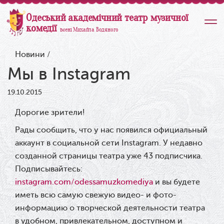
Одеський академічний театр музичної
комедії
імені Михайла Водяного
Новини
/
Мы в Instagram
19.10.2015
Дорогие зрители!
Рады сообщить, что у нас появился официальный
аккаунт в социальной сети Instagram. У недавно
созданной страницы театра уже 43 подписчика.
Подписывайтесь:
instagram.com/odessamuzkomediya
и вы будете
иметь всю самую свежую видео- и фото-
информацию о творческой деятельности театра
в удобном, привлекательном, доступном и