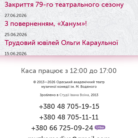
Закриття 79-го театрального сезону
27.06.2026
З поверненням, «Ханум»!
25.06.2026
Трудовий ювілей Ольги Караульної
15.06.2026
Результати конкурсу
Каса працює з 12:00 до 17:00
09.06.2026
Вітаємо Ірину Візіренко з
© 2013—2026 Одеський академічний театр
музичної комедії ім. М. Водяного
народженням дівчинки!
Зроблено в
Студії Івана Воїна
, 2013
01.06.2026
+380 48 705-19-15
Дякуємо за свято!
+380 48 705-11-11
01.06.2026
Графік роботи каси 1 червня
+380 66 725-09-24