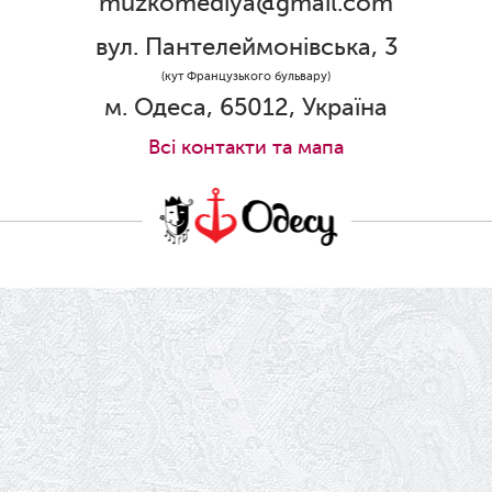
muzkomediya@gmail.com
31.05.2026
Ювілей Олени Редько
вул. Пантелеймонівська, 3
30.05.2026
(кут Французького бульвару)
Ювілей Станіслава Зайцева
м. Одеса, 65012, Україна
28.05.2026
Всi контакти та мапа
Вітаємо Олександра Кабакова з
прем'єрою!
19.05.2026
Ювілей Володимира Кондратьєва
18.05.2026
Шукаємо інженерів і техніків
17.05.2026
Ювілей Валентини Бородіної
13.05.2026
Конкурс на заміщення вакантних