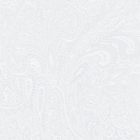
посад
12.05.2026
Ювілей Світлани Коцюренко
10.05.2026
Онлайн-трансляція концерту «Хто
кого?»
09.05.2026
Ювілей Олександра Ланге
08.05.2026
Відновлення мюзиклу «Ханум»
06.05.2026
Вітаємо з прем'єрою у виставі «Два
кольори однієї долі» Катерину Мись!
26.04.2026
З першою прем'єрою 2026 року!