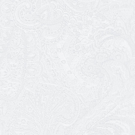
25.04.2026
Трудовий ювілей Ауріки Ахметової
24.04.2026
З прем'єрою вистави «Божевільна
родина»!
02.04.2026
Запрошуємо на прем'єру вистави
«Божевільна родина»
01.04.2026
Трудовий ювілей Олени Корольової
27.03.2026
З Всесвітнім днем театру!
26.03.2026
Божевільна родина — 24 та 26 квітня