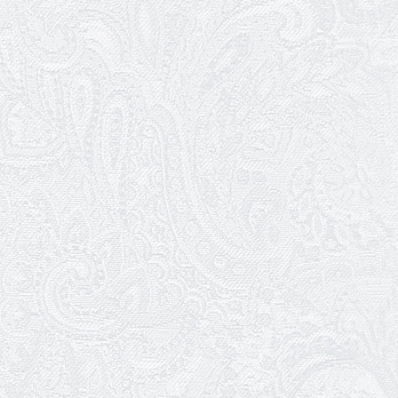
25.03.2026
Нам — 79!
17.03.2026
Зелене світло твого дозвілля
11.03.2026
Результати конкурсу
10.03.2026
Ювілей Тетяни Хамітової
03.03.2026
Ювілей Сергія Богаченка
02.03.2026
Результати конкурсу
27.02.2026
Ювілей Олександра Жигуліна
19.02.2026