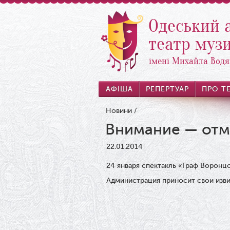
Одеський 
театр музи
імені Михайла Водя
АФІША
РЕПЕРТУАР
ПРО Т
Новини
/
Внимание — отм
22.01.2014
24 января спектакль «Граф Воронц
Администрация приносит свои изви