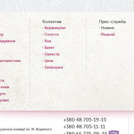
Колектив
Прес-служба
Керівництво
Новини
ру
Солісти
Рецензії
відування
Хор
Балет
Оркестр
рактеристики
Цехи
Запрошені
сть
тюмів
уги
упівлі
+380 48 705-19-15
+380 48 705-11-11
зичної комедії ім. М. Водяного