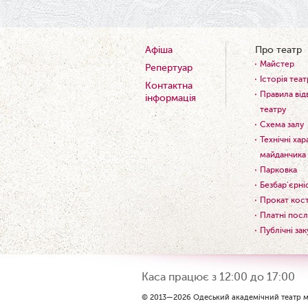
Афіша
Про театр
Майстер
Репертуар
Історія теат
Контактна
Правила від
інформація
театру
Схема залу
Технічні ха
майданчика
Парковка
Безбар'єрні
Прокат кос
Платні посл
Публічні зак
Каса працює з 12:00 до 17:00
© 2013—2026 Одеський академічний театр му