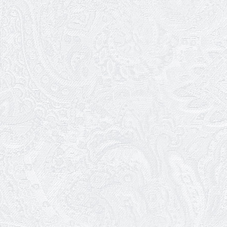
Вітаємо з прем'єрою у виставі
«Два кольори однієї долі»
Катерину Мись!
26.04.2026
З першою прем'єрою 2026
року!
25.04.2026
Трудовий ювілей Ауріки
Ахметової
24.04.2026
З прем'єрою вистави
«Божевільна родина»!
02.04.2026
Запрошуємо на прем'єру
вистави «Божевільна родина»
01.04.2026
Трудовий ювілей Олени
Корольової