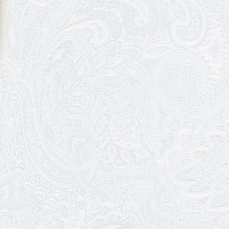
09.06.2026
Вітаємо Ірину Візіренко з
народженням дівчинки!
01.06.2026
Дякуємо за свято!
01.06.2026
Графік роботи каси 1 червня
31.05.2026
Ювілей Олени Редько
30.05.2026
Ювілей Станіслава Зайцева
28.05.2026
Вітаємо Олександра Кабакова
з прем'єрою!
19.05.2026
Ювілей Володимира
Кондратьєва