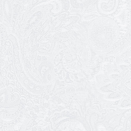
30.01.2026
Ювілей Анжеліки Кураш
27.01.2026
Зміни в репертуарі січня
24.01.2026
Ювілей Наталії Сидоренко
23.01.2026
Вітаємо з прем'єрою Віталія
Платова!
22.01.2026
Ювілей Ольги Зеленянської
21.01.2026
Ювілей Ніни Ярован
19.01.2026
WhitePress Ukraine
Разом завдяки культурі. Як
Одеський академічний театр
музичної комедії долає
самотність сучасної епохи