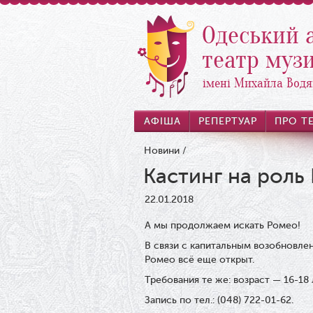
Одеський 
театр музи
імені Михайла Водя
АФІША
РЕПЕРТУАР
ПРО Т
Новини
/
Кастинг на роль
22.01.2018
А мы продолжаем искать Ромео!
В связи с капитальным возобновл
Ромео всё еще открыт.
Требования те же: возраст — 16-18
Запись по тел.: ‎‎‎(048) 722-01-62.