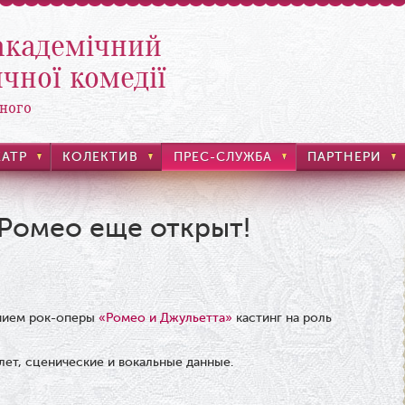
академічний
чної комедії
ного
ЕАТР
КОЛЕКТИВ
ПРЕС-СЛУЖБА
ПАРТНЕРИ
 Ромео еще открыт!
ением рок-оперы
«Ромео и Джульетта»
кастинг на роль
 лет, сценические и вокальные данные.