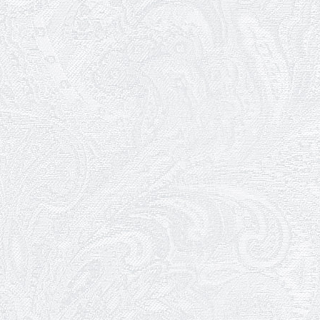
18.05.2026
Шукаємо інженерів і техніків
17.05.2026
Ювілей Валентини Бородіної
13.05.2026
Конкурс на заміщення
вакантних посад
12.05.2026
Ювілей Світлани Коцюренко
10.05.2026
Онлайн-трансляція концерту
«Хто кого?»
09.05.2026
Ювілей Олександра Ланге
08.05.2026
Відновлення мюзиклу «Ханум»
06.05.2026