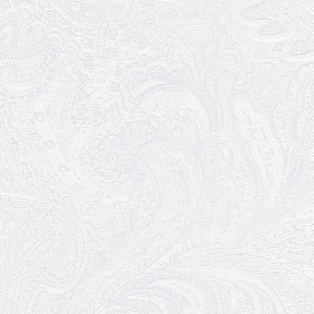
27.02.2026
Ювілей Олександра Жигуліна
19.02.2026
Про гастрольний захід SQUIRT.
The Las Vegas Show
11.02.2026
Конкурс на заміщення посади
«завідувач художньо-
постановочної частини»
09.02.2026
Пішов з життя Ігор Дідурко
06.02.2026
Пішов з життя Андрій Шишкін
03.02.2026
Ювілей Олександра Белякова
02.02.2026
Конкурс на заміщення
вакантних посад