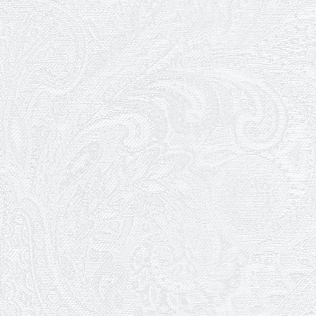
27.03.2026
З Всесвітнім днем театру!
26.03.2026
Божевільна родина — 24 та 26
квітня
25.03.2026
Нам — 79!
17.03.2026
Зелене світло твого дозвілля
11.03.2026
Результати конкурсу
10.03.2026
Ювілей Тетяни Хамітової
03.03.2026
Ювілей Сергія Богаченка
02.03.2026
Результати конкурсу