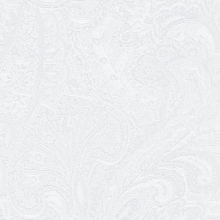
27.01.2026
Зміни в репертуарі січня
24.01.2026
Ювілей Наталії Сидоренко
23.01.2026
Вітаємо з прем'єрою Віталія Платова!
22.01.2026
Ювілей Ольги Зеленянської
21.01.2026
Ювілей Ніни Ярован
19.01.2026
WhitePress Ukraine
Разом завдяки культурі. Як Одеський
академічний театр музичної комедії
долає самотність сучасної епохи
14.01.2026