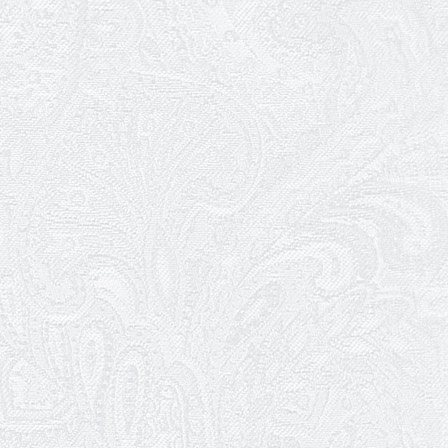
24.04.2026
З прем'єрою вистави «Божевільна
родина»!
02.04.2026
Запрошуємо на прем'єру вистави
«Божевільна родина»
01.04.2026
Трудовий ювілей Олени Корольової
27.03.2026
З Всесвітнім днем театру!
26.03.2026
Божевільна родина — 24 та 26 квітня
25.03.2026
Нам — 79!
17.03.2026