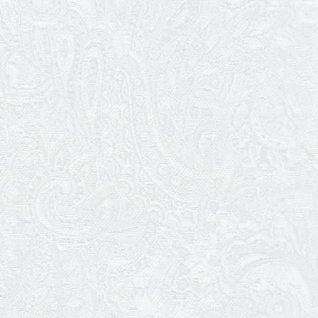
10.05.2026
Онлайн-трансляція концерту «Хто
кого?»
09.05.2026
Ювілей Олександра Ланге
08.05.2026
Відновлення мюзиклу «Ханум»
06.05.2026
Вітаємо з прем'єрою у виставі «Два
кольори однієї долі» Катерину Мись!
26.04.2026
З першою прем'єрою 2026 року!
25.04.2026
Трудовий ювілей Ауріки Ахметової