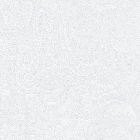
Ювілей Ігоря Дідурка
07.01.2026
Театр музкомедії шукає двірників
05.01.2026
Ювілей Юлії Макарової
02.01.2026
Пішла з життя Ірина Добронравова
01.01.2026
Трудовий ювілей Галини Очеретіної
01.01.2026
Ювілей Володимира Гури
31.12.2025
Щасливого Нового року!
30.12.2025