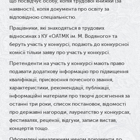
що посвідчує особу, копія трудової книжки (за
наявності), копія документа про освіту за
відповідною спеціальністю.
Працівники, які знаходяться в трудових
відносинах з
КУ «ОАТМК ім. М. Водяного» та
беруть участь у конкурсі, подають до конкурсної
комісії тільки заяву про участь у конкурсі.
Претенденти на участь у конкурсі мають право
подавати додаткову інформацію про підвищення
кваліфікації, присвоєння почесного звання,
характеристики, рекомендації, публікації,
інформаційні матеріали про творчі досягнення за
останні три роки, список постановок, відомості
про державні нагороди, лауреатство у конкурсах,
фестивалях, рецензії, відгуки, записи вистав,
концертів тощо.
Оформлені неналежним чином документи до