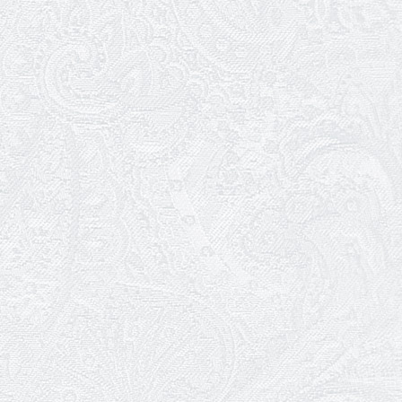
Ювілей Сергія Солодухіна
22.12.2025
Підсумки 2025 року
21.12.2025
Мюзикл «Канкан» — в репертуарі
Одеського театру музкомедії
20.12.2025
Перший показ «Канкана»
11.12.2025
Виставі «Ніч перед Різдвом» — 10
років!
08.12.2025
Ігор Назаренко
Благодійна акція в театрі: волонтерки
Одеської кірхи завітали на оперету
«Ніч у Венеції»