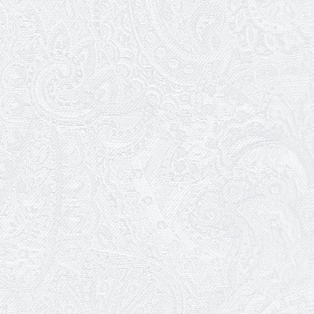
Зелене світло твого дозвілля
11.03.2026
Результати конкурсу
10.03.2026
Ювілей Тетяни Хамітової
03.03.2026
Ювілей Сергія Богаченка
02.03.2026
Результати конкурсу
27.02.2026
Ювілей Олександра Жигуліна
19.02.2026
Про гастрольний захід SQUIRT. The
Las Vegas Show