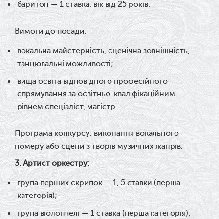
баритон — 1 ставка: в
ік від 25 років.
Вимоги до посади:
вокальна майстерність, сценічна зовнішність,
танцювальні можливості;
вища освіта відповідного професійного
спрямування за освітньо-кваліфікаційним
рівнем
спеціаліст, магістр.
Програма конкурсу: в
иконання вокального
номеру або сцени з творів музичних жанрів.
3. А
ртист оркестру:
група перших скрипок — 1, 5 ставки (перша
категорія);
група віолончелі — 1 ставка (перша категорія);