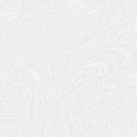
Останні овації 2025 року
29.12.2025
Графік роботи каси 31 грудня та 1
січня
26.12.2025
Пішов з життя Микола Унтілов
24.12.2025
Вітаємо з 10-річчям вистави «Ніч
перед Різдвом»!
23.12.2025
101 річниця з дня народження
Михайла Водяного
22.12.2025
Вітаємо з Днем енергетика!
22.12.2025