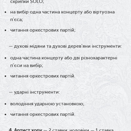
скрипки SOLO;
на вибір одна частина концерту або віртуозна
п’єса;
читання оркестрових партій;
— духові мідяни та духові дерев’яни інструменти:
одна частина концерту або дві різнохарактерні
п’єси на вибір;
читання оркестрових партій.
— ударні інструменти:
володіння ударною установкою;
читання оркестрових партій.
4.
Артист хору
— 2 ставки:
чоловіки — 1 ставка