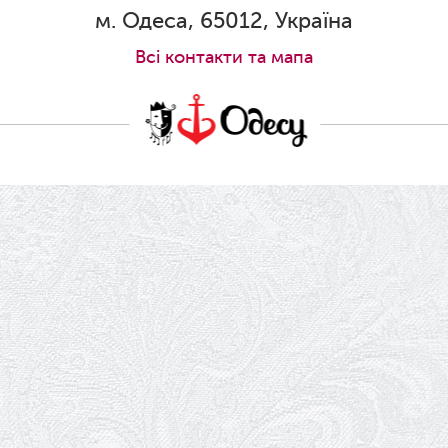
Ювілей Станіслава Зайцева
м. Одеса, 65012, Україна
28.05.2026
Всi контакти та мапа
Вітаємо Олександра Кабакова з
прем'єрою!
19.05.2026
Ювілей Володимира Кондратьєва
18.05.2026
Шукаємо інженерів і техніків
17.05.2026
Ювілей Валентини Бородіної
13.05.2026
Конкурс на заміщення вакантних
посад
12.05.2026
Ювілей Світлани Коцюренко