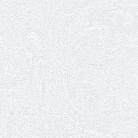
11.02.2026
Конкурс на заміщення посади
«завідувач художньо-постановочної
частини»
09.02.2026
Пішов з життя Ігор Дідурко
06.02.2026
Пішов з життя Андрій Шишкін
03.02.2026
Ювілей Олександра Белякова
02.02.2026
Конкурс на заміщення вакантних
посад
30.01.2026
Ювілей Анжеліки Кураш