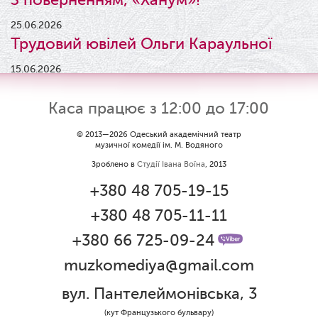
25.06.2026
Трудовий ювілей Ольги Караульної
15.06.2026
Результати конкурсу
Каса працює з 12:00 до 17:00
09.06.2026
Вітаємо Ірину Візіренко з
© 2013—2026 Одеський академічний театр
музичної комедії ім. М. Водяного
народженням дівчинки!
Зроблено в
Студії Івана Воїна
, 2013
01.06.2026
+380 48 705-19-15
Дякуємо за свято!
+380 48 705-11-11
01.06.2026
Графік роботи каси 1 червня
+380 66 725-09-24
muzkomediya@gmail.com
31.05.2026
Ювілей Олени Редько
вул. Пантелеймонівська, 3
30.05.2026
(кут Французького бульвару)