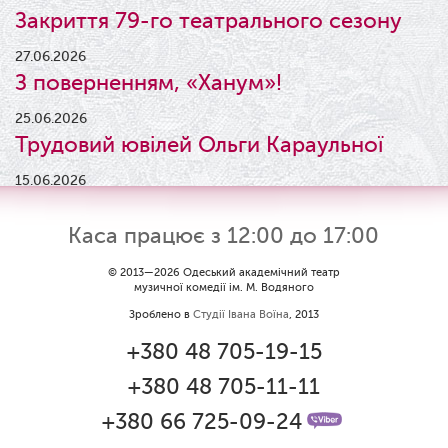
Закриття 79-го театрального сезону
27.06.2026
З поверненням, «Ханум»!
25.06.2026
Трудовий ювілей Ольги Караульної
15.06.2026
Результати конкурсу
Каса працює з 12:00 до 17:00
09.06.2026
Вітаємо Ірину Візіренко з
© 2013—2026 Одеський академічний театр
музичної комедії ім. М. Водяного
народженням дівчинки!
Зроблено в
Студії Івана Воїна
, 2013
01.06.2026
+380 48 705-19-15
Дякуємо за свято!
+380 48 705-11-11
01.06.2026
Графік роботи каси 1 червня
+380 66 725-09-24