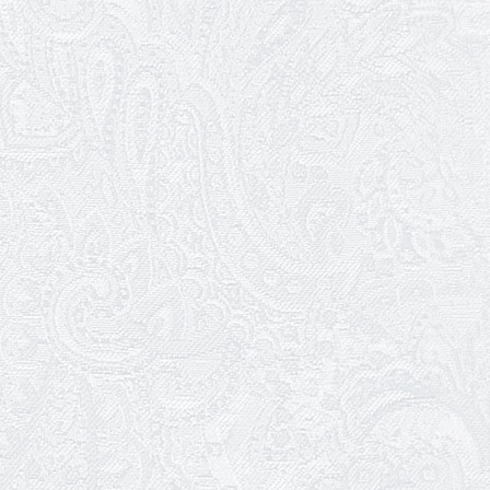
30.01.2026
Ювілей Анжеліки Кураш
27.01.2026
Зміни в репертуарі січня
24.01.2026
Ювілей Наталії Сидоренко
23.01.2026
Вітаємо з прем'єрою Віталія Платова!
22.01.2026
Ювілей Ольги Зеленянської
21.01.2026
Ювілей Ніни Ярован
19.01.2026
WhitePress Ukraine
Разом завдяки культурі. Як Одеський