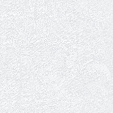
25.04.2026
Трудовий ювілей Ауріки Ахметової
24.04.2026
З прем'єрою вистави «Божевільна
родина»!
02.04.2026
Запрошуємо на прем'єру вистави
«Божевільна родина»
01.04.2026
Трудовий ювілей Олени Корольової
27.03.2026
З Всесвітнім днем театру!
26.03.2026
Божевільна родина — 24 та 26 квітня