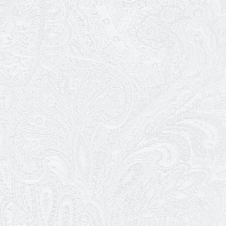
посад
12.05.2026
Ювілей Світлани Коцюренко
10.05.2026
Онлайн-трансляція концерту «Хто
кого?»
09.05.2026
Ювілей Олександра Ланге
08.05.2026
Відновлення мюзиклу «Ханум»
06.05.2026
Вітаємо з прем'єрою у виставі «Два
кольори однієї долі» Катерину Мись!
26.04.2026
З першою прем'єрою 2026 року!