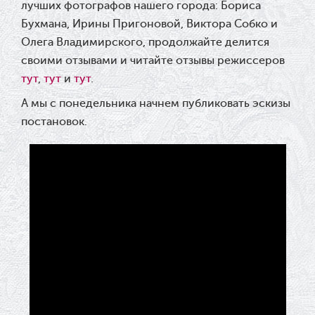
лучших фотографов нашего города: Бориса
Бухмана, Ирины Пригоновой, Виктора Собко и
Олега Владимирского, п
родолжайте делится
своими отзывами и читайте отзывы режиссеров
тут
,
тут
и
тут
.
А мы с понедельника начнем публиковать эскизы
постановок.