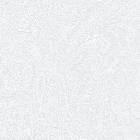
25.03.2026
Нам — 79!
17.03.2026
Зелене світло твого дозвілля
11.03.2026
Результати конкурсу
10.03.2026
Ювілей Тетяни Хамітової
03.03.2026
Ювілей Сергія Богаченка
02.03.2026
Результати конкурсу
27.02.2026
Ювілей Олександра Жигуліна
19.02.2026