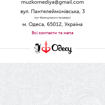
muzkomediya@gmail.com
31.05.2026
Ювілей Олени Редько
вул. Пантелеймонівська, 3
30.05.2026
(кут Французького бульвару)
Ювілей Станіслава Зайцева
м. Одеса, 65012, Україна
28.05.2026
Всi контакти та мапа
Вітаємо Олександра Кабакова з
прем'єрою!
19.05.2026
Ювілей Володимира Кондратьєва
18.05.2026
Шукаємо інженерів і техніків
17.05.2026
Ювілей Валентини Бородіної
13.05.2026
Конкурс на заміщення вакантних