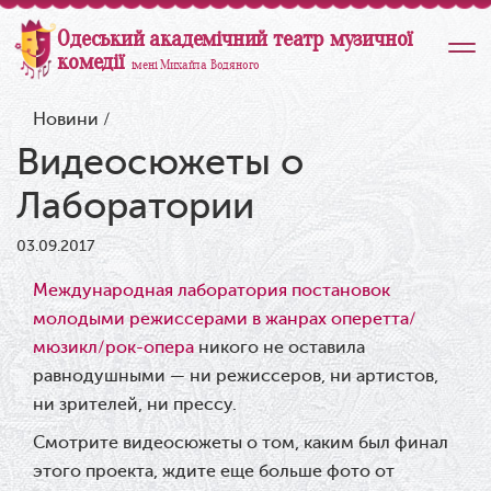
Одеський академічний театр музичної
комедії
імені Михайла Водяного
Новини
/
Видеосюжеты о
Лаборатории
03.09.2017
Международная лаборатория постановок
молодыми режиссерами в жанрах оперетта/
мюзикл/рок-опера
никого не оставила
равнодушными — ни режиссеров, ни артистов,
ни зрителей, ни прессу.
Смотрите видеосюжеты о том, каким был финал
этого проекта, ж
дите еще больше фото от