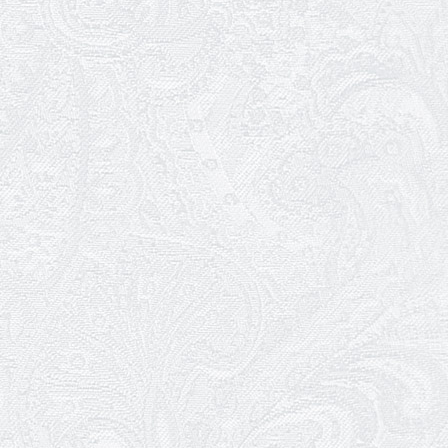
Про гастрольний захід SQUIRT. The
Las Vegas Show
11.02.2026
Конкурс на заміщення посади
«завідувач художньо-постановочної
частини»
09.02.2026
Пішов з життя Ігор Дідурко
06.02.2026
Пішов з життя Андрій Шишкін
03.02.2026
Ювілей Олександра Белякова
02.02.2026
Конкурс на заміщення вакантних
посад