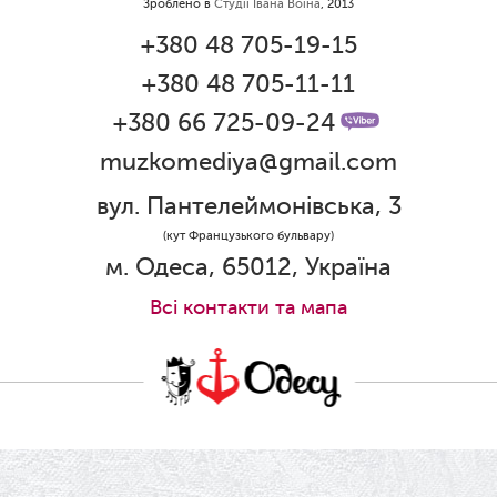
Зроблено в
Студії Івана Воїна
, 2013
01.06.2026
+380 48 705-19-15
Дякуємо за свято!
+380 48 705-11-11
01.06.2026
Графік роботи каси 1 червня
+380 66 725-09-24
muzkomediya@gmail.com
31.05.2026
Ювілей Олени Редько
вул. Пантелеймонівська, 3
30.05.2026
(кут Французького бульвару)
Ювілей Станіслава Зайцева
м. Одеса, 65012, Україна
28.05.2026
Всi контакти та мапа
Вітаємо Олександра Кабакова з
прем'єрою!
19.05.2026
Ювілей Володимира Кондратьєва
18.05.2026
Шукаємо інженерів і техніків