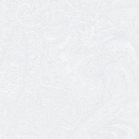
06.05.2026
Вітаємо з прем'єрою у виставі «Два
кольори однієї долі» Катерину Мись!
26.04.2026
З першою прем'єрою 2026 року!
25.04.2026
Трудовий ювілей Ауріки Ахметової
24.04.2026
З прем'єрою вистави «Божевільна
родина»!
02.04.2026
Запрошуємо на прем'єру вистави
«Божевільна родина»
01.04.2026
Трудовий ювілей Олени Корольової