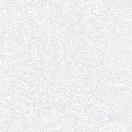
27.03.2026
З Всесвітнім днем театру!
26.03.2026
Божевільна родина — 24 та 26 квітня
25.03.2026
Нам — 79!
17.03.2026
Зелене світло твого дозвілля
11.03.2026
Результати конкурсу
10.03.2026
Ювілей Тетяни Хамітової
03.03.2026
Ювілей Сергія Богаченка