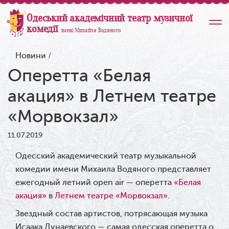
Одеський академічний театр музичної
комедії
імені Михайла Водяного
Новини
/
Оперетта «Белая
акация» в Летнем театре
«Морвокзал»
11.07.2019
Одесский академический театр музыкальной
комедии имени Михаила Водяного представляет
ежегодный летний open air — оперетта
«Белая
акация»
в
Летнем театре «Морвокзал»
.
Звездный состав артистов, потрясающая музыка
Исаака Дунаевского — самая одесская оперетта о