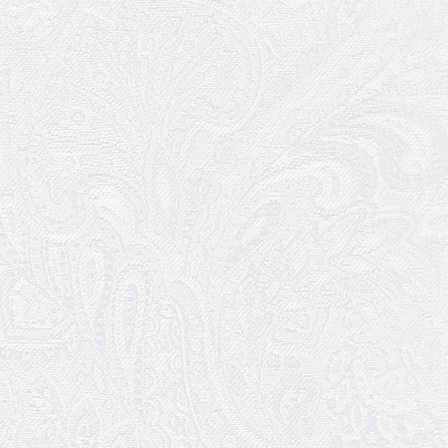
17.05.2026
Ювілей Валентини Бородіної
13.05.2026
Конкурс на заміщення вакантних
посад
12.05.2026
Ювілей Світлани Коцюренко
10.05.2026
Онлайн-трансляція концерту «Хто
кого?»
09.05.2026
Ювілей Олександра Ланге
08.05.2026
Відновлення мюзиклу «Ханум»