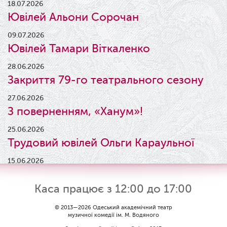
18.07.2026
Ювілей Альони Сорочан
09.07.2026
Ювілей Тамари Віткаленко
28.06.2026
Закриття 79-го театрального сезону
27.06.2026
З поверненням, «Ханум»!
25.06.2026
Трудовий ювілей Ольги Караульної
15.06.2026
Результати конкурсу
Каса працює з 12:00 до 17:00
09.06.2026
Вітаємо Ірину Візіренко з
© 2013—2026 Одеський академічний театр
музичної комедії ім. М. Водяного
народженням дівчинки!