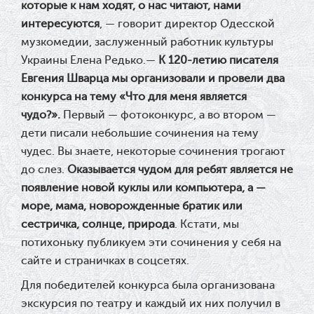
которые к нам ходят, о нас читают, нами
интересуются
, — говорит директор Одесской
музкомедии, заслуженный работник культуры
Украины Елена Редько.—
К 120-летию писателя
Евгения Шварца мы организовали и провели два
конкурса на тему «Что для меня является
чудо?».
Первый — фотоконкурс, а во втором —
дети писали небольшие сочинения на тему
чудес. Вы знаете, некоторые сочинения трогают
до слез.
Оказывается чудом для ребят является не
появление новой куклы или компьютера, а —
море, мама, новорожденные братик или
сестричка, солнце, природа
. Кстати, мы
потихоньку публикуем эти сочинения у себя на
сайте и страничках в соцсетях.
Для победителей конкурса была организована
экскурсия по театру и каждый их них получил в