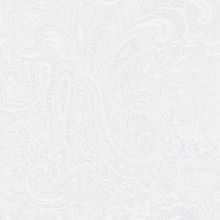
долає самотність сучасної епохи
14.01.2026
Ювілей Ігоря Дідурка
07.01.2026
Театр музкомедії шукає двірників
05.01.2026
Ювілей Юлії Макарової
02.01.2026
Пішла з життя Ірина Добронравова
01.01.2026
Трудовий ювілей Галини Очеретіної
01.01.2026
Ювілей Володимира Гури
31.12.2025