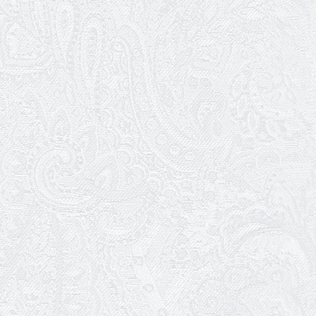
Нам — 79!
17.03.2026
Зелене світло твого дозвілля
11.03.2026
Результати конкурсу
10.03.2026
Ювілей Тетяни Хамітової
03.03.2026
Ювілей Сергія Богаченка
02.03.2026
Результати конкурсу
27.02.2026
Ювілей Олександра Жигуліна
19.02.2026