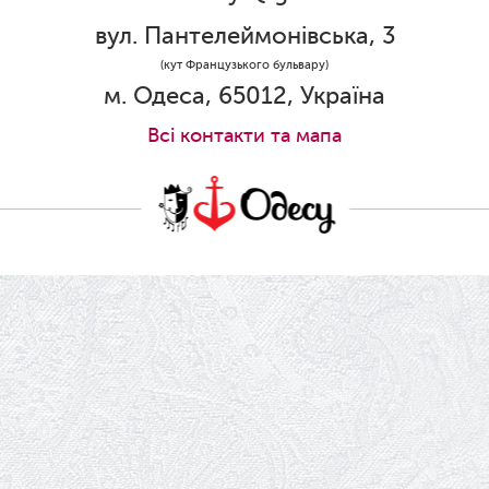
Ювілей Олени Редько
вул. Пантелеймонівська, 3
30.05.2026
(кут Французького бульвару)
Ювілей Станіслава Зайцева
м. Одеса, 65012, Україна
28.05.2026
Всi контакти та мапа
Вітаємо Олександра Кабакова з
прем'єрою!
19.05.2026
Ювілей Володимира Кондратьєва
18.05.2026
Шукаємо інженерів і техніків
17.05.2026
Ювілей Валентини Бородіної
13.05.2026
Конкурс на заміщення вакантних
посад