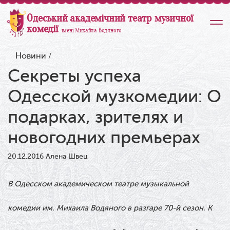
Одеський академічний театр музичної
комедії
імені Михайла Водяного
Новини
/
Секреты успеха
Одесской музкомедии: О
подарках, зрителях и
новогодних премьерах
20.12.2016
Алена Швец
В
Одесском академическом театре музыкальной
комедии им. Михаила Водяного в разгаре 70-й сезон. К