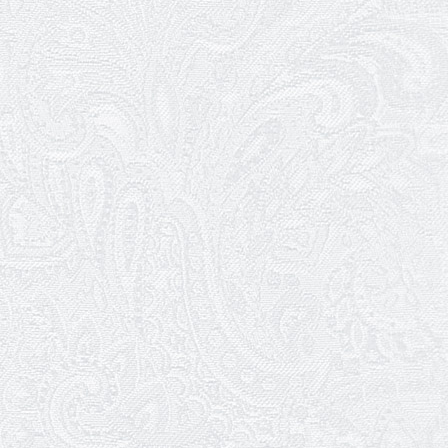
12.05.2026
Ювілей Світлани Коцюренко
10.05.2026
Онлайн-трансляція концерту «Хто
кого?»
09.05.2026
Ювілей Олександра Ланге
08.05.2026
Відновлення мюзиклу «Ханум»
06.05.2026
Вітаємо з прем'єрою у виставі «Два
кольори однієї долі» Катерину Мись!
26.04.2026
З першою прем'єрою 2026 року!