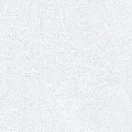
Вітаємо з Днем енергетика!
22.12.2025
Ювілей Сергія Солодухіна
22.12.2025
Підсумки 2025 року
21.12.2025
Мюзикл «Канкан» — в репертуарі
Одеського театру музкомедії
20.12.2025
Перший показ «Канкана»
11.12.2025
Виставі «Ніч перед Різдвом» — 10
років!
08.12.2025
Ігор Назаренко
Благодійна акція в театрі: волонтерки