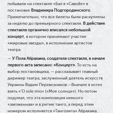
побывали на спектакле «Бал в «Савойе» в
постановке
Владимира Подгородинского
.
Примечательно, что все билеты были раскуплены
за неделю до премьерного спектакля.
В действие
спектакля органично вписался небольшой
концерт
, в котором принимают участие
«мировые звезды», в исполнении артистов
театра.
—
У
Пола Абрахама, создателя спектакля, в начале
первого акта записано: «Концерт».
То есть на
выбор постановщика, — рассказывает главный
дирижер театра, заслуженный деятель искусств
Украины Вадим Перевозников.—Вначале я хотел
взять «’O sole mio» («Мое солнце»). Но потом
подумал, что эта композиция немного
«заезженная» и в ритме танго, а перед этим
номером исполняется «Танголита» Абрахама.