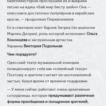
балетмейстером прослушали их и выбрали
песню на идиш «Бай мир бисту шейн».Она —
классная и достаточно популярная в еврейских
кругах, — продолжил Перевозников.
Ее в спектакле поет Карлев Зитрих (по аналогии
Марлен Дитрих), роль которой исполняют
Ольга
Кононцева
и заслуженная артистка
Украины
Виктория Подольная
.
Чем порадуете?
Одесский театр музыкальной комедии
позиционирует себя как «семейный театр».
Поэтому и зрителя считает ее неотъемлемой
частью, балуя время от времени подарками.
— У меня сейчас работают очень креативные
сотрудницы, которые
придумывают различные
формы приобщения и поощрения зрителей,