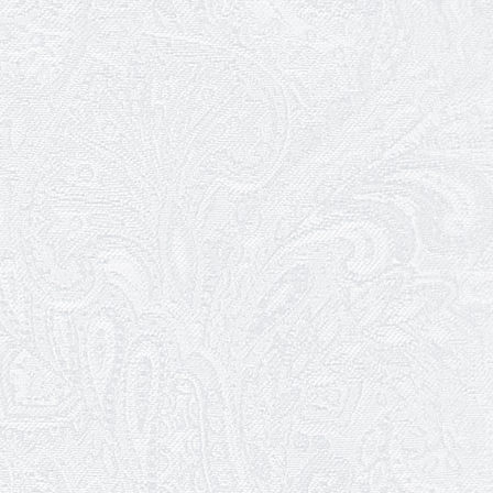
Про гастрольний захід SQUIRT. The
Las Vegas Show
11.02.2026
Конкурс на заміщення посади
«завідувач художньо-постановочної
частини»
09.02.2026
Пішов з життя Ігор Дідурко
06.02.2026
Пішов з життя Андрій Шишкін
03.02.2026
Ювілей Олександра Белякова
02.02.2026
Конкурс на заміщення вакантних
посад