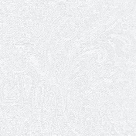
Одеської кірхи завітали на оперету
«Ніч у Венеції»
06.12.2025
День Збройних Сил України
04.12.2025
З прем'єрою Інну Кулікову та
Володимира Кудлая
03.12.2025
Театр шукає прибиральників
29.11.2025
Ювілей Наталії Погорелкіної
28.11.2025
105 років від дня народження Євгенії
Дембської