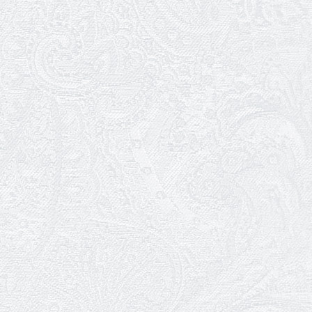
30.01.2026
Ювілей Анжеліки Кураш
27.01.2026
Зміни в репертуарі січня
24.01.2026
Ювілей Наталії Сидоренко
23.01.2026
Вітаємо з прем'єрою Віталія Платова!
22.01.2026
Ювілей Ольги Зеленянської
21.01.2026
Ювілей Ніни Ярован
19.01.2026
WhitePress Ukraine
Разом завдяки культурі. Як Одеський
академічний театр музичної комедії