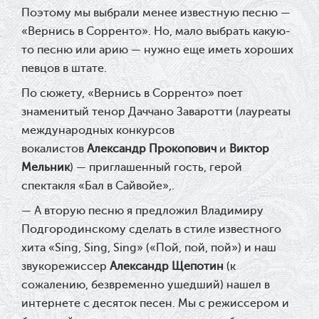
Поэтому мы выбрали менее известную песню —
«Вернись в Сорренто». Но, мало выбрать какую-
то песню или арию — нужно еще иметь хороших
певцов в штате.
По сюжету, «Вернись в Сорренто» поет
знаменитый тенор Даччано Заваротти (лауреаты
международных конкурсов
вокалистов
Александр Прокопович
и
Виктор
Мельник
) — приглашенный гость, герой
спектакля «Бал в Сайвойе»,.
— А вторую песню я предложил Владимиру
Подгородинскому сделать в стиле известного
хита «Sing, Sing, Sing» («Пой, пой, пой») и наш
звукорежиссер
Александр Щепотин
(к
сожалению, безвременно ушедший) нашел в
интернете с десяток песен. Мы с режиссером и