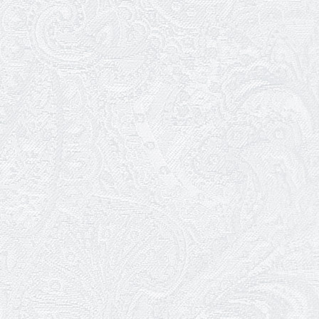
24.11.2025
Чорна п'ятниця — 2025
22.11.2025
Трудовий ювілей Людмили Шевчук
21.11.2025
Прем'єра вистави «Децима»
20.11.2025
Канкан — за місяць
15.11.2025
Ювілей Ольги Соколової
13.11.2025
Ювілей Віктора Слави
12.11.2025
Заміна вистави 15 листопада
07.11.2025