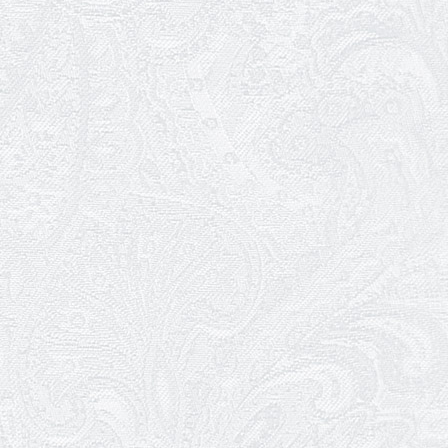
25.04.2026
Трудовий ювілей Ауріки Ахметової
24.04.2026
З прем'єрою вистави «Божевільна
родина»!
02.04.2026
Запрошуємо на прем'єру вистави
«Божевільна родина»
01.04.2026
Трудовий ювілей Олени Корольової
27.03.2026
З Всесвітнім днем театру!
26.03.2026
Божевільна родина — 24 та 26 квітня
25.03.2026