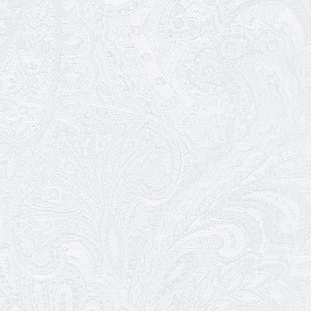
Щасливого Нового року!
30.12.2025
Останні овації 2025 року
29.12.2025
Графік роботи каси 31 грудня та 1
січня
26.12.2025
Пішов з життя Микола Унтілов
24.12.2025
Вітаємо з 10-річчям вистави «Ніч
перед Різдвом»!
23.12.2025
101 річниця з дня народження
Михайла Водяного
22.12.2025