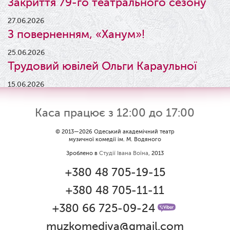
Закриття 79-го театрального сезону
27.06.2026
З поверненням, «Ханум»!
25.06.2026
Трудовий ювілей Ольги Караульної
15.06.2026
Результати конкурсу
Каса працює з 12:00 до 17:00
09.06.2026
Вітаємо Ірину Візіренко з
© 2013—2026 Одеський академічний театр
музичної комедії ім. М. Водяного
народженням дівчинки!
Зроблено в
Студії Івана Воїна
, 2013
01.06.2026
+380 48 705-19-15
Дякуємо за свято!
+380 48 705-11-11
01.06.2026
Графік роботи каси 1 червня
+380 66 725-09-24
muzkomediya@gmail.com
31.05.2026