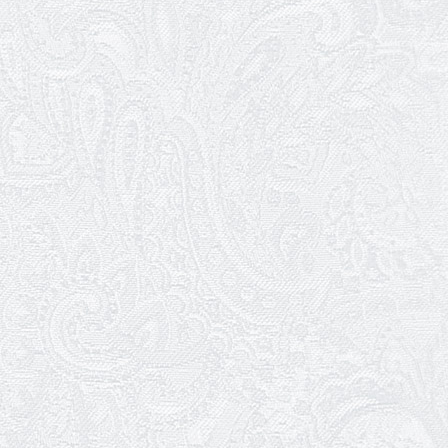
Вітаємо Олексія Коннова з
народженням другого сина!
04.11.2025
Трудовий ювілей Тимофія
Криницького
31.10.2025
Хор & Tango
29.10.2025
Децима — 21 листопада о 18:00 на
Сцені «на висоті»
27.10.2025
Результати конкурсу
24.10.2025
Віталія Платова з прем'єрою!