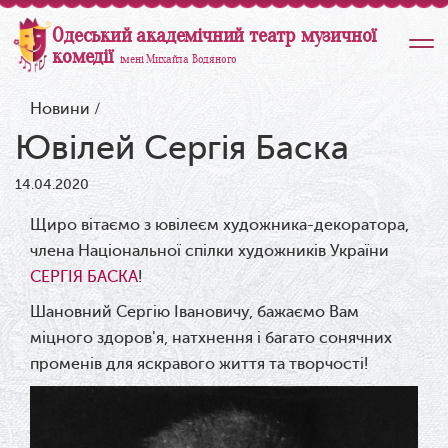
Одеський академічний театр музичної
комедії
імені Михайла Водяного
Новини
/
Ювілей Сергія Баска
14.04.2020
Щиро вітаємо з ювілеєм художника-декоратора,
члена Національної спілки художників України
СЕРГІЯ БАСКА
!
Шановний Сергію Івановичу, бажаємо Вам
міцного здоров'я, натхнення і багато сонячних
променів для яскравого життя та творчості!