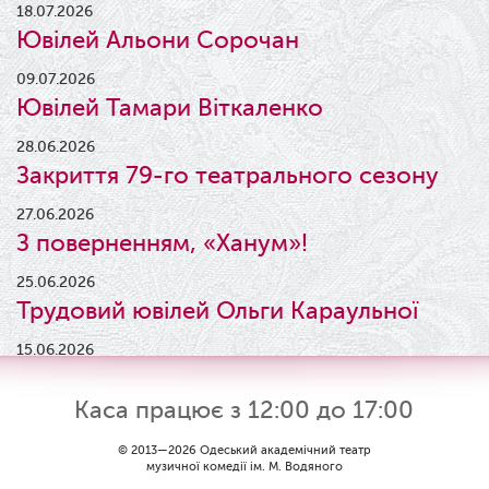
18.07.2026
Ювілей Альони Сорочан
09.07.2026
Ювілей Тамари Віткаленко
28.06.2026
Закриття 79-го театрального сезону
27.06.2026
З поверненням, «Ханум»!
25.06.2026
Трудовий ювілей Ольги Караульної
15.06.2026
Результати конкурсу
Каса працює з 12:00 до 17:00
09.06.2026
Вітаємо Ірину Візіренко з
© 2013—2026 Одеський академічний театр
музичної комедії ім. М. Водяного
народженням дівчинки!