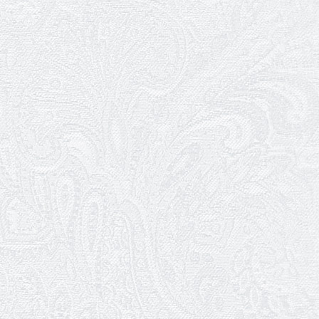
Шукаємо інженерів і техніків
17.05.2026
Ювілей Валентини Бородіної
13.05.2026
Конкурс на заміщення вакантних
посад
12.05.2026
Ювілей Світлани Коцюренко
10.05.2026
Онлайн-трансляція концерту «Хто
кого?»
09.05.2026
Ювілей Олександра Ланге
08.05.2026
Відновлення мюзиклу «Ханум»