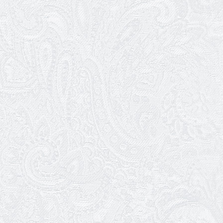
27.03.2026
З Всесвітнім днем театру!
26.03.2026
Божевільна родина — 24 та 26 квітня
25.03.2026
Нам — 79!
17.03.2026
Зелене світло твого дозвілля
11.03.2026
Результати конкурсу
10.03.2026
Ювілей Тетяни Хамітової
03.03.2026
Ювілей Сергія Богаченка