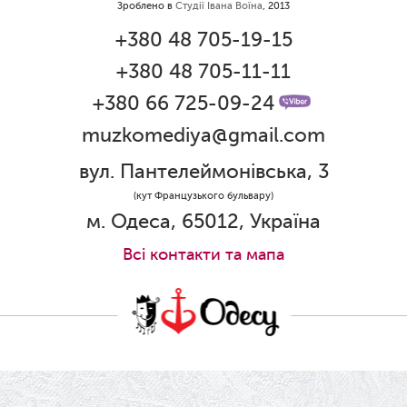
Зроблено в
Студії Івана Воїна
, 2013
01.06.2026
+380 48 705-19-15
Дякуємо за свято!
+380 48 705-11-11
01.06.2026
Графік роботи каси 1 червня
+380 66 725-09-24
muzkomediya@gmail.com
31.05.2026
Ювілей Олени Редько
вул. Пантелеймонівська, 3
30.05.2026
(кут Французького бульвару)
Ювілей Станіслава Зайцева
м. Одеса, 65012, Україна
28.05.2026
Всi контакти та мапа
Вітаємо Олександра Кабакова з
прем'єрою!
19.05.2026
Ювілей Володимира Кондратьєва
18.05.2026