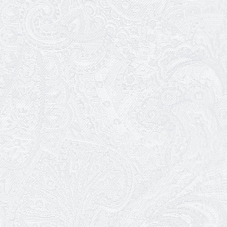
06.05.2026
Вітаємо з прем'єрою у виставі «Два
кольори однієї долі» Катерину Мись!
26.04.2026
З першою прем'єрою 2026 року!
25.04.2026
Трудовий ювілей Ауріки Ахметової
24.04.2026
З прем'єрою вистави «Божевільна
родина»!
02.04.2026
Запрошуємо на прем'єру вистави
«Божевільна родина»
01.04.2026
Трудовий ювілей Олени Корольової