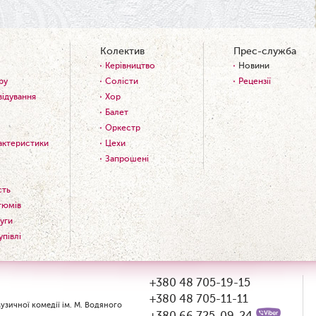
Колектив
Прес-служба
Керівництво
Новини
ру
Солісти
Рецензії
відування
Хор
Балет
Оркестр
рактеристики
Цехи
Запрошені
сть
тюмів
уги
упівлі
+380 48 705-19-15
+380 48 705-11-11
зичної комедії ім. М. Водяного