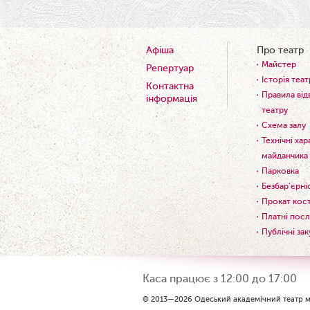
Афіша
Про театр
Майстер
Репертуар
Історія теат
Контактна
Правила від
інформація
театру
Схема залу
Технічні ха
майданчика
Парковка
Безбар'єрні
Прокат кос
Платні посл
Публічні зак
Каса працює з 12:00 до 17:00
© 2013—2026 Одеський академічний театр му