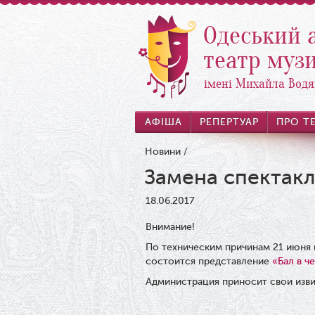
Одеський 
театр музи
імені Михайла Водя
АФІША
РЕПЕРТУАР
ПРО Т
Новини
/
Замена спектакл
18.06.2017
Внимание!
По техническим причинам 21 июня 
состоится представление
«Бал в ч
Администрация приносит свои изв