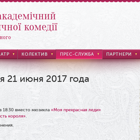
академічний
чної комедії
ного
ЕАТР
КОЛЕКТИВ
ПРЕС-СЛУЖБА
ПАРТНЕРИ
я 21 июня 2017 года
в 18:30 вместо мюзикла
«Моя прекрасная леди»
есть короля»
.
инения.