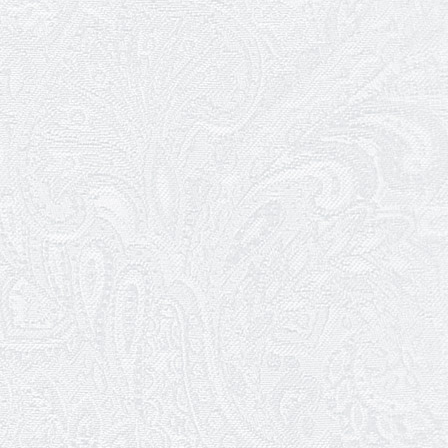
посад
12.05.2026
Ювілей Світлани Коцюренко
10.05.2026
Онлайн-трансляція концерту «Хто
кого?»
09.05.2026
Ювілей Олександра Ланге
08.05.2026
Відновлення мюзиклу «Ханум»
06.05.2026
Вітаємо з прем'єрою у виставі «Два
кольори однієї долі» Катерину Мись!
26.04.2026
З першою прем'єрою 2026 року!