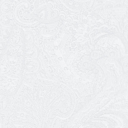
25.04.2026
Трудовий ювілей Ауріки Ахметової
24.04.2026
З прем'єрою вистави «Божевільна
родина»!
02.04.2026
Запрошуємо на прем'єру вистави
«Божевільна родина»
01.04.2026
Трудовий ювілей Олени Корольової
27.03.2026
З Всесвітнім днем театру!
26.03.2026
Божевільна родина — 24 та 26 квітня