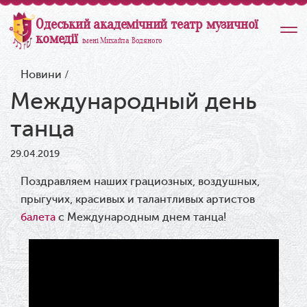
Одеський академічний театр музичної
комедії
імені Михайла Водяного
Новини
/
Международный день
танца
29.04.2019
Поздравляем наших грациозных, воздушных,
прыгучих, красивых и талантливых артистов
балета
с Международным днем танца!