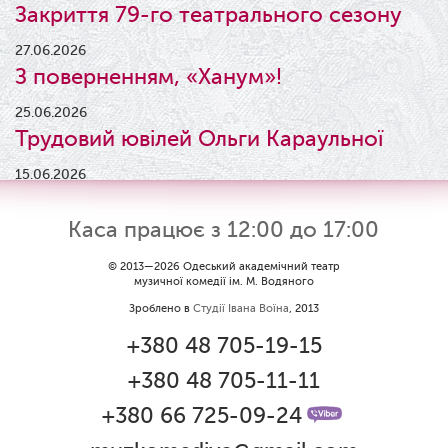
Закриття 79-го театрального сезону
27.06.2026
З поверненням, «Ханум»!
25.06.2026
Трудовий ювілей Ольги Караульної
15.06.2026
Результати конкурсу
Каса працює з 12:00 до 17:00
09.06.2026
Вітаємо Ірину Візіренко з
© 2013—2026 Одеський академічний театр
музичної комедії ім. М. Водяного
народженням дівчинки!
Зроблено в
Студії Івана Воїна
, 2013
01.06.2026
+380 48 705-19-15
Дякуємо за свято!
+380 48 705-11-11
01.06.2026
Графік роботи каси 1 червня
+380 66 725-09-24