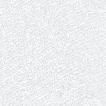
25.03.2026
Нам — 79!
17.03.2026
Зелене світло твого дозвілля
11.03.2026
Результати конкурсу
10.03.2026
Ювілей Тетяни Хамітової
03.03.2026
Ювілей Сергія Богаченка
02.03.2026
Результати конкурсу
27.02.2026
Ювілей Олександра Жигуліна
19.02.2026