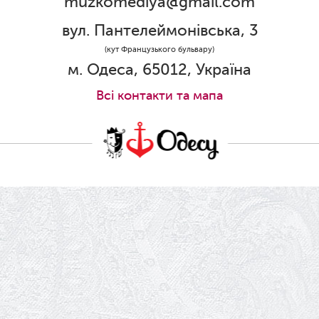
muzkomediya@gmail.com
31.05.2026
Ювілей Олени Редько
вул. Пантелеймонівська, 3
30.05.2026
(кут Французького бульвару)
Ювілей Станіслава Зайцева
м. Одеса, 65012, Україна
28.05.2026
Всi контакти та мапа
Вітаємо Олександра Кабакова з
прем'єрою!
19.05.2026
Ювілей Володимира Кондратьєва
18.05.2026
Шукаємо інженерів і техніків
17.05.2026
Ювілей Валентини Бородіної
13.05.2026
Конкурс на заміщення вакантних