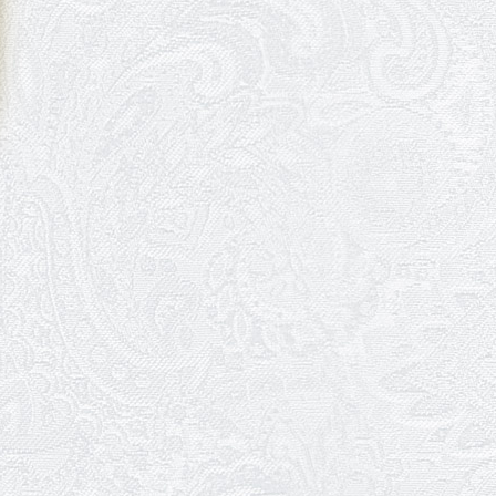
09.06.2026
Вітаємо Ірину Візіренко з
народженням дівчинки!
01.06.2026
Дякуємо за свято!
01.06.2026
Графік роботи каси 1 червня
31.05.2026
Ювілей Олени Редько
30.05.2026
Ювілей Станіслава Зайцева
28.05.2026
Вітаємо Олександра Кабакова
з прем'єрою!
19.05.2026
Ювілей Володимира
Кондратьєва