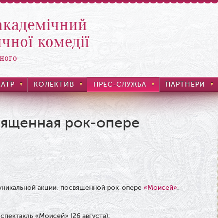
академічний
чної комедії
ного
ЕАТР
КОЛЕКТИВ
ПРЕС-СЛУЖБА
ПАРТНЕРИ
вященная рок-опере
 уникальной акции, посвященной рок-опере
«Моисей»
.
спектакль «Моисей» (26 августа);