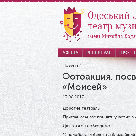
Одеський 
театр музи
імені Михайла Водя
АФІША
РЕПЕРТУАР
ПРО Т
Новини
/
Фотоакция, пос
«Моисей»
13.08.2017
Дорогие театралы!
Приглашаем вас принять участие в
Для этого необходимо:
1) приобрести билет на ближайший 