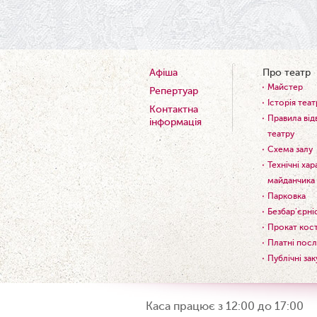
Афіша
Про театр
Майстер
Репертуар
Історія теат
Контактна
Правила від
інформація
театру
Схема залу
Технічні ха
майданчика
Парковка
Безбар'єрні
Прокат кос
Платні посл
Публічні зак
Каса працює з 12:00 до 17:00