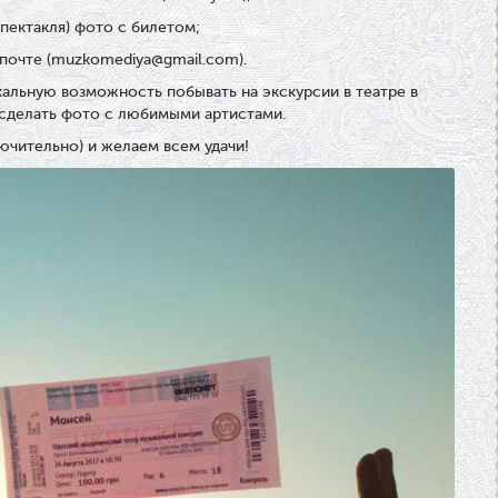
спектакля) фото с билетом;
 почте (muzkomediya@gmail.com).
кальную возможность побывать на экскурсии в театре в
 сделать фото с любимыми артистами.
ючительно) и желаем всем удачи!