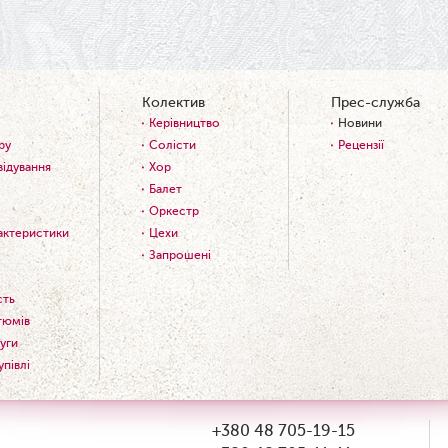
Колектив
Прес-служба
Керівництво
Новини
ру
Солісти
Рецензії
відування
Хор
Балет
Оркестр
рактеристики
Цехи
Запрошені
сть
тюмів
уги
упівлі
+380 48 705-19-15