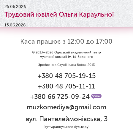
25.06.2026
Трудовий ювілей Ольги Караульної
15.06.2026
Результати конкурсу
Каса працює з 12:00 до 17:00
09.06.2026
Вітаємо Ірину Візіренко з
© 2013—2026 Одеський академічний театр
музичної комедії ім. М. Водяного
народженням дівчинки!
Зроблено в
Студії Івана Воїна
, 2013
01.06.2026
+380 48 705-19-15
Дякуємо за свято!
+380 48 705-11-11
01.06.2026
Графік роботи каси 1 червня
+380 66 725-09-24
muzkomediya@gmail.com
31.05.2026
Ювілей Олени Редько
вул. Пантелеймонівська, 3
30.05.2026
(кут Французького бульвару)