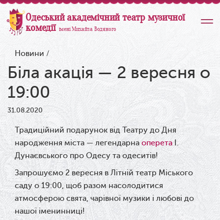
Одеський академічний театр музичної
комедії
імені Михайла Водяного
Новини
/
Біла акація — 2 вересня о
19:00
31.08.2020
Традиційний подарунок від Театру до Дня
народження міста — легендарна
оперета
І.
Дунаєвського про Одесу та одеситів!
Запрошуємо 2 вересня в Літній театр Міського
саду о 19:00, щоб разом насолодитися
атмосферою свята, чарівної музики і любові до
нашої іменинниці!