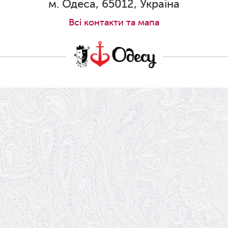
Ювілей Станіслава Зайцева
м. Одеса, 65012, Україна
28.05.2026
Всi контакти та мапа
Вітаємо Олександра Кабакова з
прем'єрою!
19.05.2026
Ювілей Володимира Кондратьєва
18.05.2026
Шукаємо інженерів і техніків
17.05.2026
Ювілей Валентини Бородіної
13.05.2026
Конкурс на заміщення вакантних
посад
12.05.2026
Ювілей Світлани Коцюренко