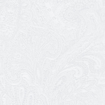
Зелене світло твого дозвілля
11.03.2026
Результати конкурсу
10.03.2026
Ювілей Тетяни Хамітової
03.03.2026
Ювілей Сергія Богаченка
02.03.2026
Результати конкурсу
27.02.2026
Ювілей Олександра Жигуліна
19.02.2026
Про гастрольний захід SQUIRT. The
Las Vegas Show
11.02.2026