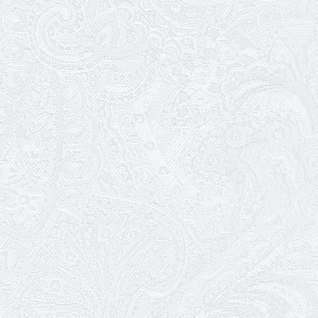
10.05.2026
Онлайн-трансляція концерту «Хто
кого?»
09.05.2026
Ювілей Олександра Ланге
08.05.2026
Відновлення мюзиклу «Ханум»
06.05.2026
Вітаємо з прем'єрою у виставі «Два
кольори однієї долі» Катерину Мись!
26.04.2026
З першою прем'єрою 2026 року!
25.04.2026
Трудовий ювілей Ауріки Ахметової
24.04.2026