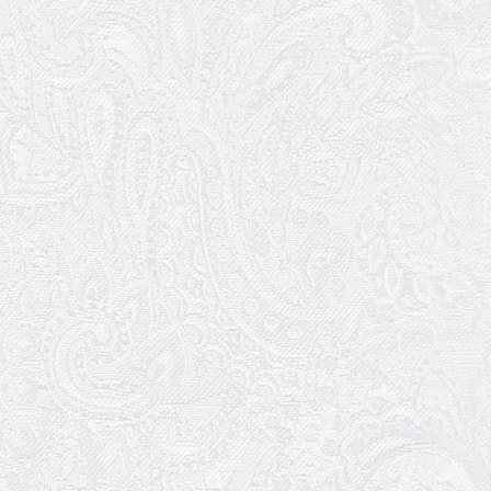
З прем'єрою вистави «Божевільна
родина»!
02.04.2026
Запрошуємо на прем'єру вистави
«Божевільна родина»
01.04.2026
Трудовий ювілей Олени Корольової
27.03.2026
З Всесвітнім днем театру!
26.03.2026
Божевільна родина — 24 та 26 квітня
25.03.2026
Нам — 79!
17.03.2026