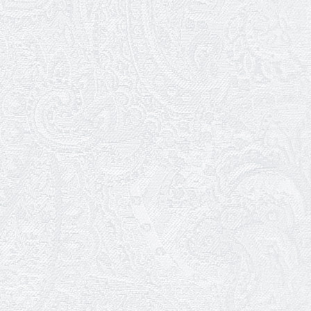
26.04.2026
З першою прем'єрою 2026 року!
25.04.2026
Трудовий ювілей Ауріки Ахметової
24.04.2026
З прем'єрою вистави «Божевільна
родина»!
02.04.2026
Запрошуємо на прем'єру вистави
«Божевільна родина»
01.04.2026
Трудовий ювілей Олени Корольової
27.03.2026
З Всесвітнім днем театру!