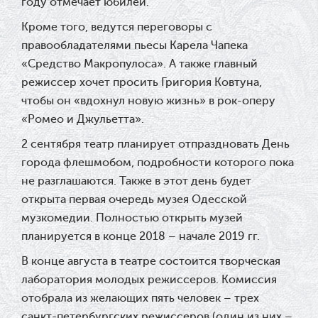
году отмечает юбилей.
Кроме того, ведутся переговоры с
правообладателями пьесы Карела Чапека
«Средство Макропулоса». А также главный
режиссер хочет просить Григория Ковтуна,
чтобы он «вдохнул новую жизнь» в рок-оперу
«Ромео и Джульетта».
2 сентября театр планирует отпраздновать День
города флешмобом, подробности которого пока
не разглашаются. Также в этот день будет
открыта первая очередь музея Одесской
музкомедии. Полностью открыть музей
планируется в конце 2018 – начале 2019 гг.
В конце августа в театре состоится творческая
лаборатория молодых режиссеров. Комиссия
отобрала из желающих пять человек – трех
санкт-петербургских режиссеров (один из них –