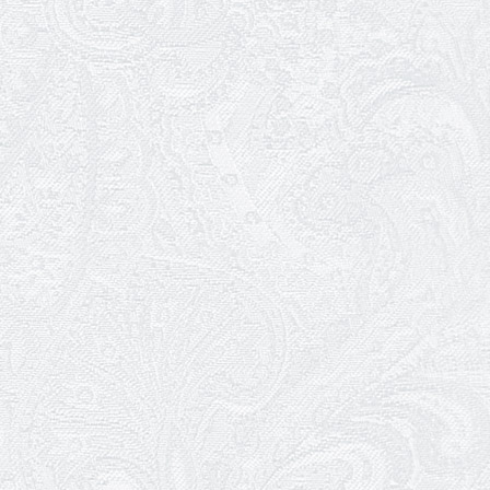
Ювілей Олександра Жигуліна
19.02.2026
Про гастрольний захід SQUIRT. The
Las Vegas Show
11.02.2026
Конкурс на заміщення посади
«завідувач художньо-постановочної
частини»
09.02.2026
Пішов з життя Ігор Дідурко
06.02.2026
Пішов з життя Андрій Шишкін
03.02.2026
Ювілей Олександра Белякова