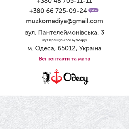
+380 48 705-11-11
01.06.2026
Графік роботи каси 1 червня
+380 66 725-09-24
muzkomediya@gmail.com
31.05.2026
Ювілей Олени Редько
вул. Пантелеймонівська, 3
30.05.2026
(кут Французького бульвару)
Ювілей Станіслава Зайцева
м. Одеса, 65012, Україна
28.05.2026
Всi контакти та мапа
Вітаємо Олександра Кабакова з
прем'єрою!
19.05.2026
Ювілей Володимира Кондратьєва
18.05.2026
Шукаємо інженерів і техніків
17.05.2026
Ювілей Валентини Бородіної