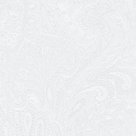
13.05.2026
Конкурс на заміщення вакантних
посад
12.05.2026
Ювілей Світлани Коцюренко
10.05.2026
Онлайн-трансляція концерту «Хто
кого?»
09.05.2026
Ювілей Олександра Ланге
08.05.2026
Відновлення мюзиклу «Ханум»
06.05.2026
Вітаємо з прем'єрою у виставі «Два
кольори однієї долі» Катерину Мись!