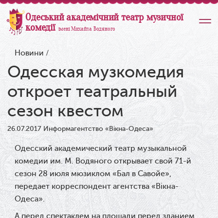
Одеський академічний театр музичної
комедії
імені Михайла Водяного
Новини
/
Одесская музкомедия
откроет театральный
сезон квестом
26.07.2017
Информагентство «Вiкна-Одеса»
Одесский академический театр музыкальной
комедии им. М. Водяного открывает свой 71-й
сезон 28 июля мюзиклом «Бал в Савойе»,
передает корреспондент агентства «Вікна-
Одеса».
А перед спектаклем на площади перед зданием