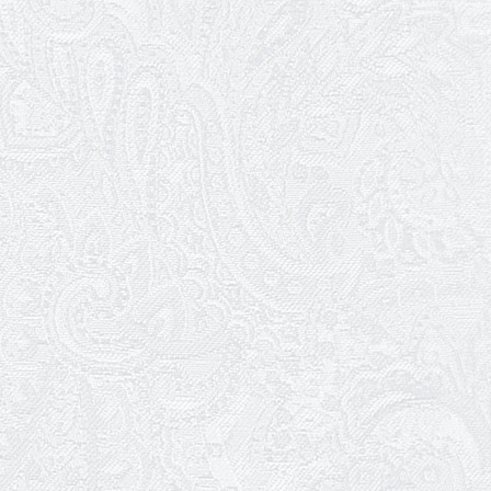
02.02.2026
Конкурс на заміщення вакантних
посад
30.01.2026
Ювілей Анжеліки Кураш
27.01.2026
Зміни в репертуарі січня
24.01.2026
Ювілей Наталії Сидоренко
23.01.2026
Вітаємо з прем'єрою Віталія Платова!
22.01.2026
Ювілей Ольги Зеленянської
21.01.2026
Ювілей Ніни Ярован