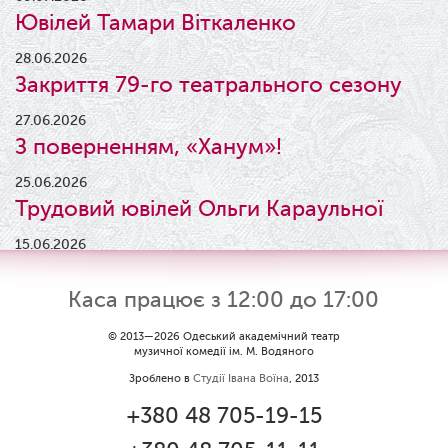
Ювілей Тамари Віткаленко
28.06.2026
Закриття 79-го театрального сезону
27.06.2026
З поверненням, «Ханум»!
25.06.2026
Трудовий ювілей Ольги Караульної
15.06.2026
Результати конкурсу
Каса працює з 12:00 до 17:00
09.06.2026
Вітаємо Ірину Візіренко з
© 2013—2026 Одеський академічний театр
музичної комедії ім. М. Водяного
народженням дівчинки!
Зроблено в
Студії Івана Воїна
, 2013
01.06.2026
+380 48 705-19-15
Дякуємо за свято!