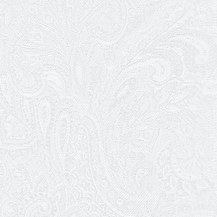
26.03.2026
Божевільна родина — 24 та 26 квітня
25.03.2026
Нам — 79!
17.03.2026
Зелене світло твого дозвілля
11.03.2026
Результати конкурсу
10.03.2026
Ювілей Тетяни Хамітової
03.03.2026
Ювілей Сергія Богаченка
02.03.2026
Результати конкурсу
27.02.2026