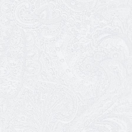
24.04.2026
З прем'єрою вистави «Божевільна
родина»!
02.04.2026
Запрошуємо на прем'єру вистави
«Божевільна родина»
01.04.2026
Трудовий ювілей Олени Корольової
27.03.2026
З Всесвітнім днем театру!
26.03.2026
Божевільна родина — 24 та 26 квітня
25.03.2026
Нам — 79!