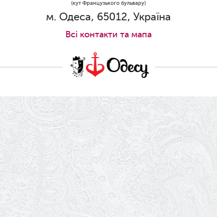
30.05.2026
(кут Французького бульвару)
Ювілей Станіслава Зайцева
м. Одеса, 65012, Україна
28.05.2026
Всi контакти та мапа
Вітаємо Олександра Кабакова з
прем'єрою!
19.05.2026
Ювілей Володимира Кондратьєва
18.05.2026
Шукаємо інженерів і техніків
17.05.2026
Ювілей Валентини Бородіної
13.05.2026
Конкурс на заміщення вакантних
посад
12.05.2026