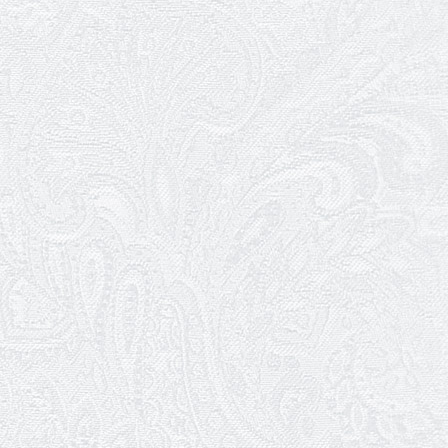
Ювілей Світлани Коцюренко
10.05.2026
Онлайн-трансляція концерту «Хто
кого?»
09.05.2026
Ювілей Олександра Ланге
08.05.2026
Відновлення мюзиклу «Ханум»
06.05.2026
Вітаємо з прем'єрою у виставі «Два
кольори однієї долі» Катерину Мись!
26.04.2026
З першою прем'єрою 2026 року!
25.04.2026
Трудовий ювілей Ауріки Ахметової