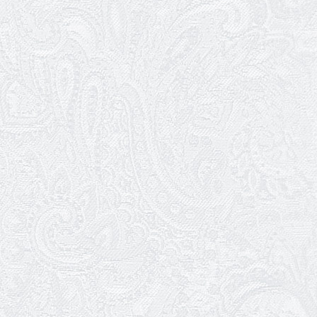
17.03.2026
Зелене світло твого дозвілля
11.03.2026
Результати конкурсу
10.03.2026
Ювілей Тетяни Хамітової
03.03.2026
Ювілей Сергія Богаченка
02.03.2026
Результати конкурсу
27.02.2026
Ювілей Олександра Жигуліна
19.02.2026
Про гастрольний захід SQUIRT. The
Las Vegas Show