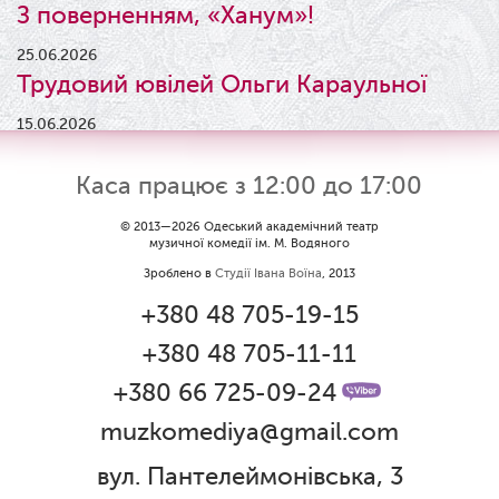
З поверненням, «Ханум»!
25.06.2026
Трудовий ювілей Ольги Караульної
15.06.2026
Результати конкурсу
Каса працює з 12:00 до 17:00
09.06.2026
Вітаємо Ірину Візіренко з
© 2013—2026 Одеський академічний театр
музичної комедії ім. М. Водяного
народженням дівчинки!
Зроблено в
Студії Івана Воїна
, 2013
01.06.2026
+380 48 705-19-15
Дякуємо за свято!
+380 48 705-11-11
01.06.2026
Графік роботи каси 1 червня
+380 66 725-09-24
muzkomediya@gmail.com
31.05.2026
Ювілей Олени Редько
вул. Пантелеймонівська, 3