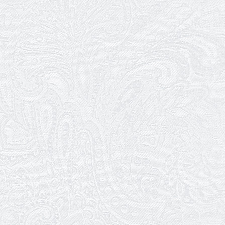
Відновлення мюзиклу «Ханум»
06.05.2026
Вітаємо з прем'єрою у виставі «Два
кольори однієї долі» Катерину Мись!
26.04.2026
З першою прем'єрою 2026 року!
25.04.2026
Трудовий ювілей Ауріки Ахметової
24.04.2026
З прем'єрою вистави «Божевільна
родина»!
02.04.2026
Запрошуємо на прем'єру вистави
«Божевільна родина»
01.04.2026