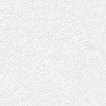
22.01.2026
Ювілей Ольги Зеленянської
21.01.2026
Ювілей Ніни Ярован
19.01.2026
WhitePress Ukraine
Разом завдяки культурі. Як Одеський
академічний театр музичної комедії
долає самотність сучасної епохи
14.01.2026
Ювілей Ігоря Дідурка
07.01.2026
Театр музкомедії шукає двірників
05.01.2026
Ювілей Юлії Макарової
02.01.2026