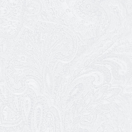
Пішов з життя Андрій Шишкін
03.02.2026
Ювілей Олександра Белякова
02.02.2026
Конкурс на заміщення вакантних
посад
30.01.2026
Ювілей Анжеліки Кураш
27.01.2026
Зміни в репертуарі січня
24.01.2026
Ювілей Наталії Сидоренко
23.01.2026
Вітаємо з прем'єрою Віталія Платова!