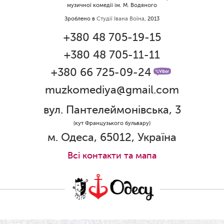
музичної комедії ім. М. Водяного
народженням дівчинки!
Зроблено в
Студії Івана Воїна
, 2013
01.06.2026
+380 48 705-19-15
Дякуємо за свято!
+380 48 705-11-11
01.06.2026
Графік роботи каси 1 червня
+380 66 725-09-24
muzkomediya@gmail.com
31.05.2026
Ювілей Олени Редько
вул. Пантелеймонівська, 3
30.05.2026
(кут Французького бульвару)
Ювілей Станіслава Зайцева
м. Одеса, 65012, Україна
28.05.2026
Всi контакти та мапа
Вітаємо Олександра Кабакова з
прем'єрою!
19.05.2026
Ювілей Володимира Кондратьєва