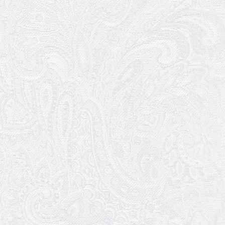
Пішла з життя Ірина Добронравова
01.01.2026
Трудовий ювілей Галини Очеретіної
01.01.2026
Ювілей Володимира Гури
31.12.2025
Щасливого Нового року!
30.12.2025
Останні овації 2025 року
29.12.2025
Графік роботи каси 31 грудня та 1
січня
26.12.2025
Пішов з життя Микола Унтілов
24.12.2025