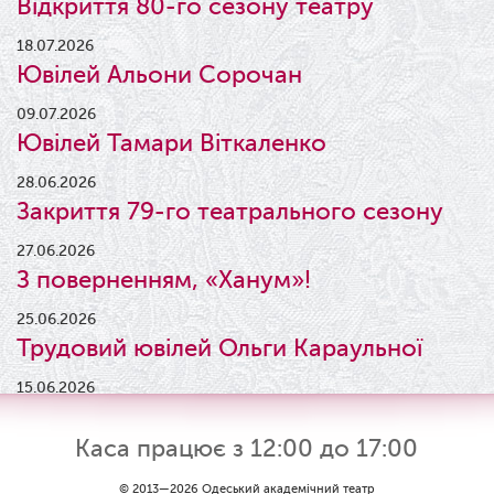
Відкриття 80-го сезону театру
18.07.2026
Ювілей Альони Сорочан
09.07.2026
Ювілей Тамари Віткаленко
28.06.2026
Закриття 79-го театрального сезону
27.06.2026
З поверненням, «Ханум»!
25.06.2026
Трудовий ювілей Ольги Караульної
15.06.2026
Результати конкурсу
Каса працює з 12:00 до 17:00
09.06.2026
Вітаємо Ірину Візіренко з
© 2013—2026 Одеський академічний театр