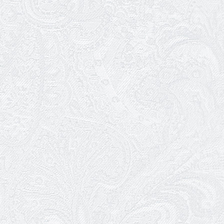
Трудовий ювілей Олени Корольової
27.03.2026
З Всесвітнім днем театру!
26.03.2026
Божевільна родина — 24 та 26 квітня
25.03.2026
Нам — 79!
17.03.2026
Зелене світло твого дозвілля
11.03.2026
Результати конкурсу
10.03.2026
Ювілей Тетяни Хамітової
03.03.2026