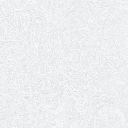
Ювілей Сергія Богаченка
02.03.2026
Результати конкурсу
27.02.2026
Ювілей Олександра Жигуліна
19.02.2026
Про гастрольний захід SQUIRT. The
Las Vegas Show
11.02.2026
Конкурс на заміщення посади
«завідувач художньо-постановочної
частини»
09.02.2026
Пішов з життя Ігор Дідурко
06.02.2026