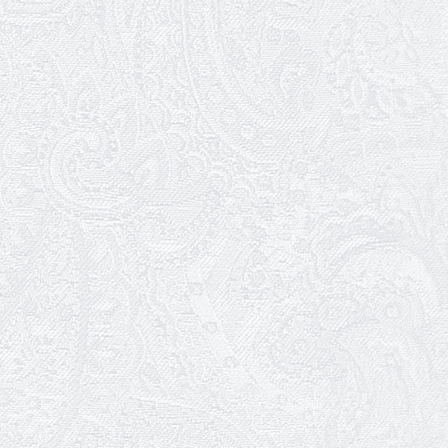
18.05.2026
Шукаємо інженерів і техніків
17.05.2026
Ювілей Валентини Бородіної
13.05.2026
Конкурс на заміщення вакантних
посад
12.05.2026
Ювілей Світлани Коцюренко
10.05.2026
Онлайн-трансляція концерту «Хто
кого?»
09.05.2026
Ювілей Олександра Ланге
08.05.2026