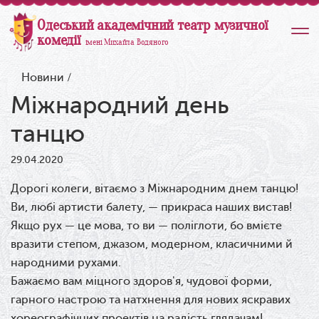
Одеський академічний театр музичної
комедії
імені Михайла Водяного
Новини
/
Міжнародний день
танцю
29.04.2020
Дорогі колеги, в
ітаємо з Міжнародним днем танцю!
Ви, любі артисти балету, — прикраса наших вистав!
Якщо рух — це мова, то ви — поліглоти, бо вмієте
вразити степом, джазом, модерном, класичними й
народними рухами.
Бажаємо вам міцного здоров'я, чудової форми,
гарного настрою та натхнення для нових яскравих
хореографічних проектів на радість глядачам!