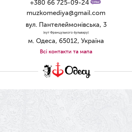
Графік роботи каси 1 червня
+380 66 725-09-24
muzkomediya@gmail.com
31.05.2026
Ювілей Олени Редько
вул. Пантелеймонівська, 3
30.05.2026
(кут Французького бульвару)
Ювілей Станіслава Зайцева
м. Одеса, 65012, Україна
28.05.2026
Всi контакти та мапа
Вітаємо Олександра Кабакова з
прем'єрою!
19.05.2026
Ювілей Володимира Кондратьєва
18.05.2026
Шукаємо інженерів і техніків
17.05.2026
Ювілей Валентини Бородіної
13.05.2026