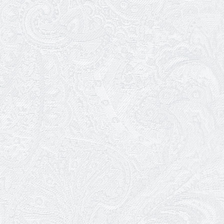
26.04.2026
З першою прем'єрою 2026 року!
25.04.2026
Трудовий ювілей Ауріки Ахметової
24.04.2026
З прем'єрою вистави «Божевільна
родина»!
02.04.2026
Запрошуємо на прем'єру вистави
«Божевільна родина»
01.04.2026
Трудовий ювілей Олени Корольової
27.03.2026
З Всесвітнім днем театру!
26.03.2026