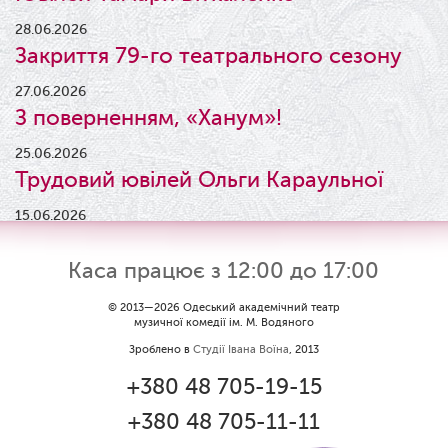
28.06.2026
Закриття 79-го театрального сезону
27.06.2026
З поверненням, «Ханум»!
25.06.2026
Трудовий ювілей Ольги Караульної
15.06.2026
Результати конкурсу
Каса працює з 12:00 до 17:00
09.06.2026
Вітаємо Ірину Візіренко з
© 2013—2026 Одеський академічний театр
музичної комедії ім. М. Водяного
народженням дівчинки!
Зроблено в
Студії Івана Воїна
, 2013
01.06.2026
+380 48 705-19-15
Дякуємо за свято!
+380 48 705-11-11
01.06.2026