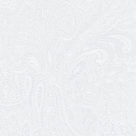
Конкурс на заміщення вакантних
посад
12.05.2026
Ювілей Світлани Коцюренко
10.05.2026
Онлайн-трансляція концерту «Хто
кого?»
09.05.2026
Ювілей Олександра Ланге
08.05.2026
Відновлення мюзиклу «Ханум»
06.05.2026
Вітаємо з прем'єрою у виставі «Два
кольори однієї долі» Катерину Мись!