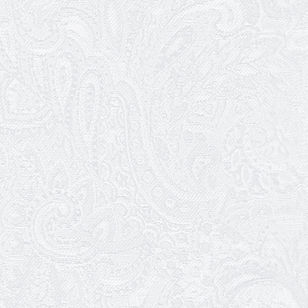
Божевільна родина — 24 та 26 квітня
25.03.2026
Нам — 79!
17.03.2026
Зелене світло твого дозвілля
11.03.2026
Результати конкурсу
10.03.2026
Ювілей Тетяни Хамітової
03.03.2026
Ювілей Сергія Богаченка
02.03.2026
Результати конкурсу
27.02.2026
Ювілей Олександра Жигуліна