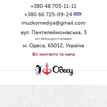
+380 48 705-11-11
01.06.2026
Графік роботи каси 1 червня
+380 66 725-09-24
muzkomediya@gmail.com
31.05.2026
Ювілей Олени Редько
вул. Пантелеймонівська, 3
30.05.2026
(кут Французького бульвару)
Ювілей Станіслава Зайцева
м. Одеса, 65012, Україна
28.05.2026
Всi контакти та мапа
Вітаємо Олександра Кабакова з
прем'єрою!
19.05.2026
Ювілей Володимира Кондратьєва
18.05.2026
Шукаємо інженерів і техніків
17.05.2026