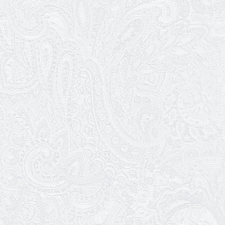
кольори однієї долі» Катерину Мись!
26.04.2026
З першою прем'єрою 2026 року!
25.04.2026
Трудовий ювілей Ауріки Ахметової
24.04.2026
З прем'єрою вистави «Божевільна
родина»!
02.04.2026
Запрошуємо на прем'єру вистави
«Божевільна родина»
01.04.2026
Трудовий ювілей Олени Корольової
27.03.2026
З Всесвітнім днем театру!