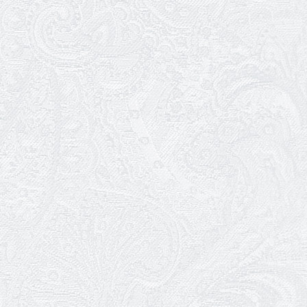
Ювілей Валентини Бородіної
13.05.2026
Конкурс на заміщення вакантних
посад
12.05.2026
Ювілей Світлани Коцюренко
10.05.2026
Онлайн-трансляція концерту «Хто
кого?»
09.05.2026
Ювілей Олександра Ланге
08.05.2026
Відновлення мюзиклу «Ханум»
06.05.2026
Вітаємо з прем'єрою у виставі «Два