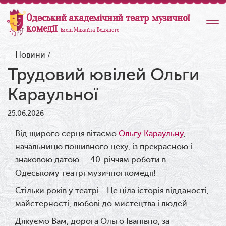
Одеський академічний театр музичної
комедії
імені Михайла Водяного
Новини
/
Трудовий ювілей Ольги
Караульної
25.06.2026
Від щирого серця вітаємо
Ольгу Караульну
,
начальницю пошивного цеху, із прекрасною і
знаковою датою — 40-річчям роботи в
Одеському театрі музичної комедії!
Стільки років у театрі… Це ціла історія відданості,
майстерності, любові до мистецтва і людей.
Дякуємо Вам, дорога Ольго Іванівно, за