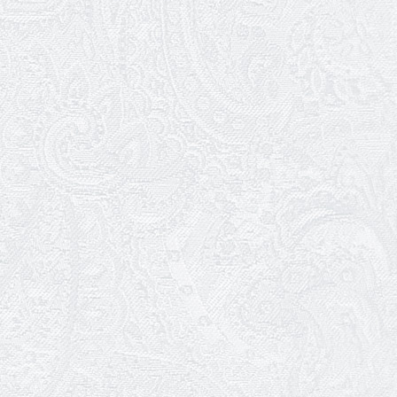
27.02.2026
Ювілей Олександра Жигуліна
19.02.2026
Про гастрольний захід SQUIRT. The
Las Vegas Show
11.02.2026
Конкурс на заміщення посади
«завідувач художньо-постановочної
частини»
09.02.2026
Пішов з життя Ігор Дідурко
06.02.2026
Пішов з життя Андрій Шишкін
03.02.2026
Ювілей Олександра Белякова