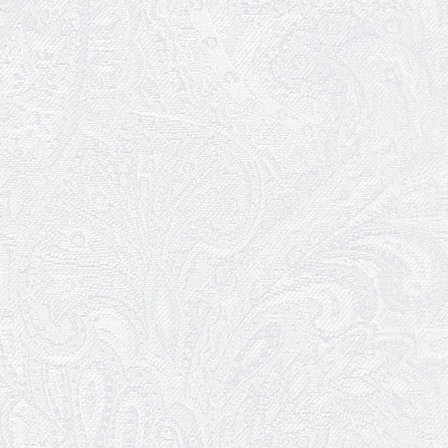
26.03.2026
Божевільна родина — 24 та 26 квітня
25.03.2026
Нам — 79!
17.03.2026
Зелене світло твого дозвілля
11.03.2026
Результати конкурсу
10.03.2026
Ювілей Тетяни Хамітової
03.03.2026
Ювілей Сергія Богаченка
02.03.2026
Результати конкурсу