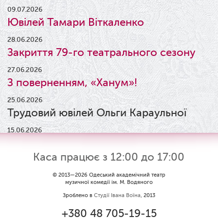
09.07.2026
Ювілей Тамари Віткаленко
28.06.2026
Закриття 79-го театрального сезону
27.06.2026
З поверненням, «Ханум»!
25.06.2026
Трудовий ювілей Ольги Караульної
15.06.2026
Результати конкурсу
Каса працює з 12:00 до 17:00
09.06.2026
Вітаємо Ірину Візіренко з
© 2013—2026 Одеський академічний театр
музичної комедії ім. М. Водяного
народженням дівчинки!
Зроблено в
Студії Івана Воїна
, 2013
01.06.2026
+380 48 705-19-15
Дякуємо за свято!