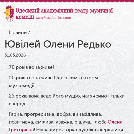
Одеський академічний театр музичної
комедії
імені Михайла Водяного
Новини
/
Ювілей Олени Редько
31.05.2026
70 років вона живе!
50 років вона живе Одеським театром
музкомедії!
25 років вона веде його мудро, натхненно і тільки
вперед!
Гарна, прогресивна, добра, винахідлива,
позитивна, смілива, уважна, рішуча… люба
Олена
Григорівна
! Наша директорка-художня керівниця