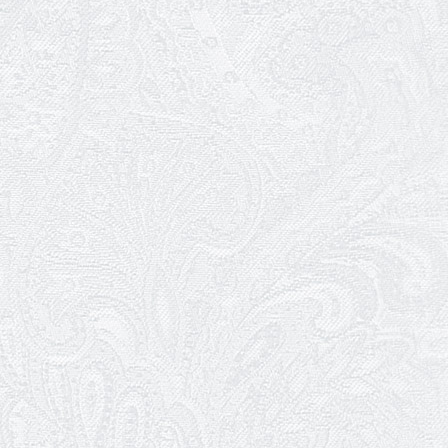
01.04.2026
Трудовий ювілей Олени Корольової
27.03.2026
З Всесвітнім днем театру!
26.03.2026
Божевільна родина — 24 та 26 квітня
25.03.2026
Нам — 79!
17.03.2026
Зелене світло твого дозвілля
11.03.2026
Результати конкурсу
10.03.2026
Ювілей Тетяни Хамітової