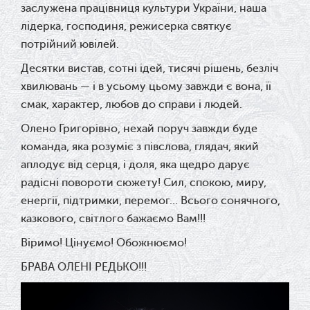
заслужена працівниця культури України, наша
лідерка, господиня, режисерка святкує
потрійний ювілей.
Десятки вистав, сотні ідей, тисячі рішень, безліч
хвилювань — і в усьому цьому завжди є вона, її
смак, характер, любов до справи і людей.
Олено Григорівно, нехай поруч завжди буде
команда, яка розуміє з півслова, глядач, який
аплодує від серця, і доля, яка щедро дарує
радісні повороти сюжету! Сил, спокою, миру,
енергії, підтримки, перемог… Всього сонячного,
казкового, світлого бажаємо Вам!!!
Віримо! Цінуємо! Обожнюємо!
БРАВА ОЛЕНІ РЕДЬКО!!!