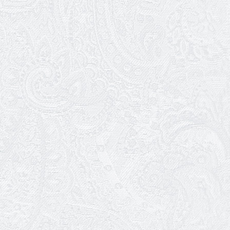
03.03.2026
Ювілей Сергія Богаченка
02.03.2026
Результати конкурсу
27.02.2026
Ювілей Олександра Жигуліна
19.02.2026
Про гастрольний захід SQUIRT. The
Las Vegas Show
11.02.2026
Конкурс на заміщення посади
«завідувач художньо-постановочної
частини»
09.02.2026
Пішов з життя Ігор Дідурко