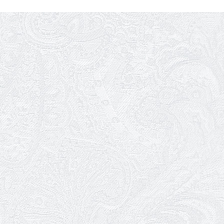
Ювілей Володимира Кондратьєва
18.05.2026
Шукаємо інженерів і техніків
17.05.2026
Ювілей Валентини Бородіної
13.05.2026
Конкурс на заміщення вакантних
посад
12.05.2026
Ювілей Світлани Коцюренко
10.05.2026
Онлайн-трансляція концерту «Хто
кого?»
09.05.2026
Ювілей Олександра Ланге