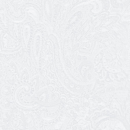
08.05.2026
Відновлення мюзиклу «Ханум»
06.05.2026
Вітаємо з прем'єрою у виставі «Два
кольори однієї долі» Катерину Мись!
26.04.2026
З першою прем'єрою 2026 року!
25.04.2026
Трудовий ювілей Ауріки Ахметової
24.04.2026
З прем'єрою вистави «Божевільна
родина»!
02.04.2026
Запрошуємо на прем'єру вистави
«Божевільна родина»