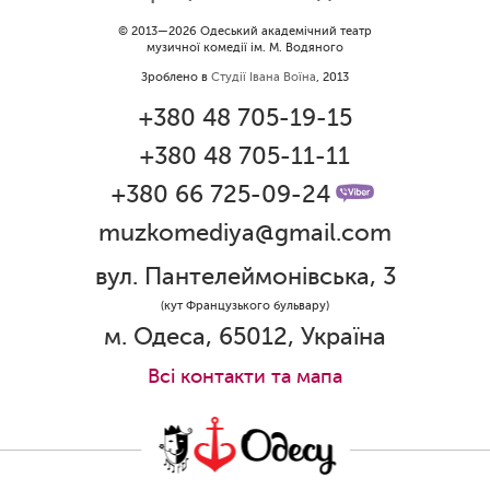
Вітаємо Ірину Візіренко з
© 2013—2026 Одеський академічний театр
музичної комедії ім. М. Водяного
народженням дівчинки!
Зроблено в
Студії Івана Воїна
, 2013
01.06.2026
+380 48 705-19-15
Дякуємо за свято!
+380 48 705-11-11
01.06.2026
Графік роботи каси 1 червня
+380 66 725-09-24
muzkomediya@gmail.com
31.05.2026
Ювілей Олени Редько
вул. Пантелеймонівська, 3
30.05.2026
(кут Французького бульвару)
Ювілей Станіслава Зайцева
м. Одеса, 65012, Україна
28.05.2026
Всi контакти та мапа
Вітаємо Олександра Кабакова з
прем'єрою!
19.05.2026