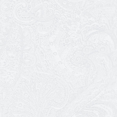
З першою прем'єрою 2026 року!
25.04.2026
Трудовий ювілей Ауріки Ахметової
24.04.2026
З прем'єрою вистави «Божевільна
родина»!
02.04.2026
Запрошуємо на прем'єру вистави
«Божевільна родина»
01.04.2026
Трудовий ювілей Олени Корольової
27.03.2026
З Всесвітнім днем театру!
26.03.2026