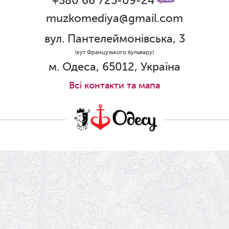
+380 66 725-09-24
muzkomediya@gmail.com
31.05.2026
Ювілей Олени Редько
вул. Пантелеймонівська, 3
30.05.2026
(кут Французького бульвару)
Ювілей Станіслава Зайцева
м. Одеса, 65012, Україна
28.05.2026
Всi контакти та мапа
Вітаємо Олександра Кабакова з
прем'єрою!
19.05.2026
Ювілей Володимира Кондратьєва
18.05.2026
Шукаємо інженерів і техніків
17.05.2026
Ювілей Валентини Бородіної
13.05.2026