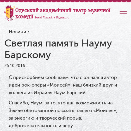
Одеський академічний театр музичної
комедії
імені Михайла Водяного
Новини
/
Светлая память Науму
Барскому
25.10.2016
С прискорбием сообщаем, что скончался автор
идеи рок-оперы «Моисей», наш близкий друг и
коллега из Израиля Наум Барский.
Спасибо, Наум, за то, что дал возможность на
Земле обетованной показать нашего «Моисея»,
за энергию и творческий порыв,
доброжелательность и веру.