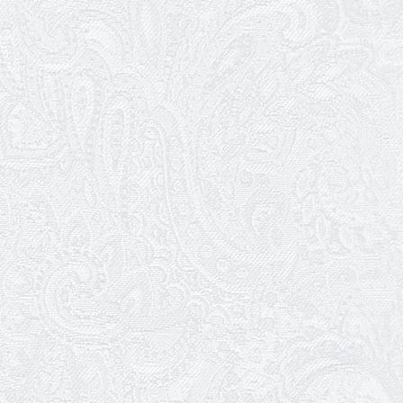
Божевільна родина — 24 та 26 квітня
25.03.2026
Нам — 79!
17.03.2026
Зелене світло твого дозвілля
11.03.2026
Результати конкурсу
10.03.2026
Ювілей Тетяни Хамітової
03.03.2026
Ювілей Сергія Богаченка
02.03.2026
Результати конкурсу
27.02.2026
Ювілей Олександра Жигуліна