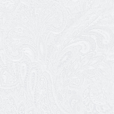
Конкурс на заміщення вакантних
посад
12.05.2026
Ювілей Світлани Коцюренко
10.05.2026
Онлайн-трансляція концерту «Хто
кого?»
09.05.2026
Ювілей Олександра Ланге
08.05.2026
Відновлення мюзиклу «Ханум»
06.05.2026
Вітаємо з прем'єрою у виставі «Два
кольори однієї долі» Катерину Мись!
26.04.2026