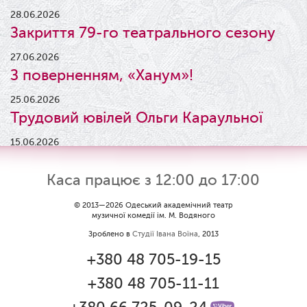
28.06.2026
Закриття 79-го театрального сезону
27.06.2026
З поверненням, «Ханум»!
25.06.2026
Трудовий ювілей Ольги Караульної
15.06.2026
Результати конкурсу
Каса працює з 12:00 до 17:00
09.06.2026
Вітаємо Ірину Візіренко з
© 2013—2026 Одеський академічний театр
музичної комедії ім. М. Водяного
народженням дівчинки!
Зроблено в
Студії Івана Воїна
, 2013
01.06.2026
+380 48 705-19-15
Дякуємо за свято!
+380 48 705-11-11
01.06.2026
Графік роботи каси 1 червня