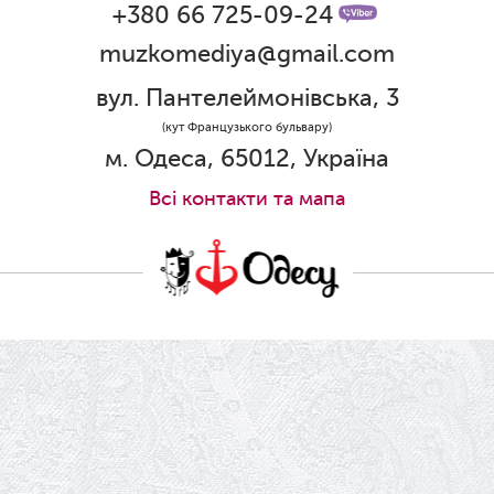
Графік роботи каси 1 червня
+380 66 725-09-24
muzkomediya@gmail.com
31.05.2026
Ювілей Олени Редько
вул. Пантелеймонівська, 3
30.05.2026
(кут Французького бульвару)
Ювілей Станіслава Зайцева
м. Одеса, 65012, Україна
28.05.2026
Всi контакти та мапа
Вітаємо Олександра Кабакова з
прем'єрою!
19.05.2026
Ювілей Володимира Кондратьєва
18.05.2026
Шукаємо інженерів і техніків
17.05.2026
Ювілей Валентини Бородіної