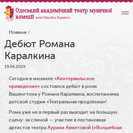
Одеський академічний театр музичної
комедії
імені Михайла Водяного
Новини
/
Дебют Романа
Каралкина
19.06.2019
Сегодня в мюзикле
«Кентервильское
привидение»
состоялся дебют в роли
Вашингтона у Романа Каралкина, воспитанника
детской студии «Театральная продлёнка»!
Рома уже не в первый раз выходит на большую
сцену: за спиной — участие в постановках
артистов театра
Аурики Ахметовой
(
«Волшебная