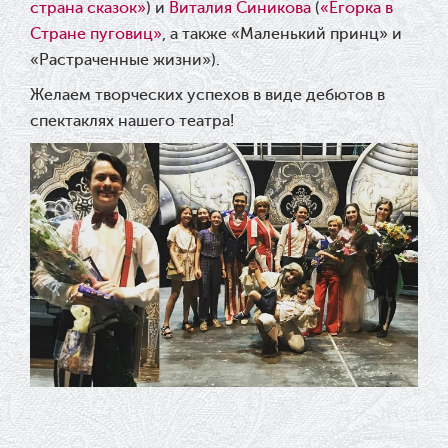
страна сказок»
)
и
Виталия Синикова
(
«Егорка в
Стране пуговиц»
, а также «Маленький принц» и
«Растраченные жизни»).
Желаем творческих успехов в виде дебютов в
спектаклях нашего театра!