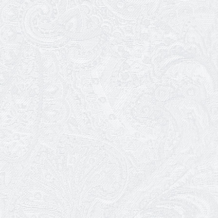
26.04.2026
З першою прем'єрою 2026 року!
25.04.2026
Трудовий ювілей Ауріки Ахметової
24.04.2026
З прем'єрою вистави «Божевільна
родина»!
02.04.2026
Запрошуємо на прем'єру вистави
«Божевільна родина»
01.04.2026
Трудовий ювілей Олени Корольової
27.03.2026
З Всесвітнім днем театру!
26.03.2026