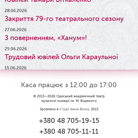
28.06.2026
Закриття 79-го театрального сезону
27.06.2026
З поверненням, «Ханум»!
25.06.2026
Трудовий ювілей Ольги Караульної
15.06.2026
Результати конкурсу
Каса працює з 12:00 до 17:00
09.06.2026
Вітаємо Ірину Візіренко з
© 2013—2026 Одеський академічний театр
музичної комедії ім. М. Водяного
народженням дівчинки!
Зроблено в
Студії Івана Воїна
, 2013
01.06.2026
+380 48 705-19-15
Дякуємо за свято!
+380 48 705-11-11
01.06.2026