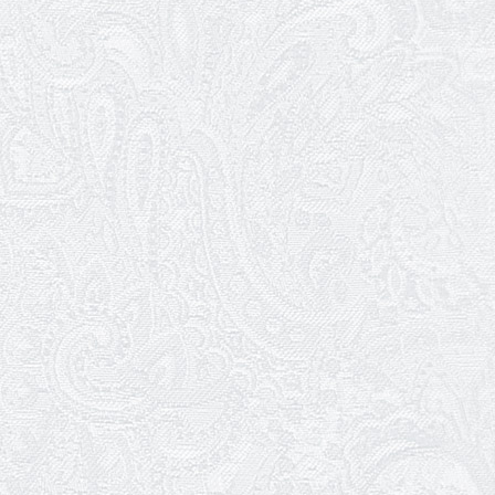
Божевільна родина — 24 та 26 квітня
25.03.2026
Нам — 79!
17.03.2026
Зелене світло твого дозвілля
11.03.2026
Результати конкурсу
10.03.2026
Ювілей Тетяни Хамітової
03.03.2026
Ювілей Сергія Богаченка
02.03.2026
Результати конкурсу
27.02.2026