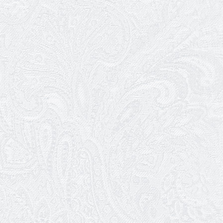
13.05.2026
Конкурс на заміщення вакантних
посад
12.05.2026
Ювілей Світлани Коцюренко
10.05.2026
Онлайн-трансляція концерту «Хто
кого?»
09.05.2026
Ювілей Олександра Ланге
08.05.2026
Відновлення мюзиклу «Ханум»
06.05.2026
Вітаємо з прем'єрою у виставі «Два
кольори однієї долі» Катерину Мись!