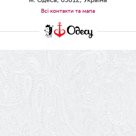
28.05.2026
Всi контакти та мапа
Вітаємо Олександра Кабакова з
прем'єрою!
19.05.2026
Ювілей Володимира Кондратьєва
18.05.2026
Шукаємо інженерів і техніків
17.05.2026
Ювілей Валентини Бородіної
13.05.2026
Конкурс на заміщення вакантних
посад
12.05.2026
Ювілей Світлани Коцюренко