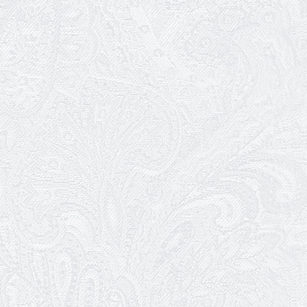
11.03.2026
Результати конкурсу
10.03.2026
Ювілей Тетяни Хамітової
03.03.2026
Ювілей Сергія Богаченка
02.03.2026
Результати конкурсу
27.02.2026
Ювілей Олександра Жигуліна
19.02.2026
Про гастрольний захід SQUIRT. The
Las Vegas Show
11.02.2026