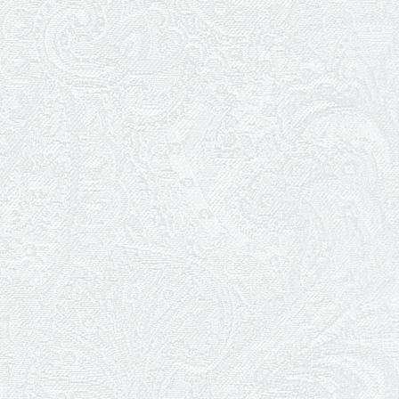
10.05.2026
Онлайн-трансляція концерту «Хто
кого?»
09.05.2026
Ювілей Олександра Ланге
08.05.2026
Відновлення мюзиклу «Ханум»
06.05.2026
Вітаємо з прем'єрою у виставі «Два
кольори однієї долі» Катерину Мись!
26.04.2026
З першою прем'єрою 2026 року!
25.04.2026
Трудовий ювілей Ауріки Ахметової
24.04.2026