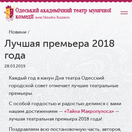
Одеський академічний театр музичної
комедії
імені Михайла Водяного
Новини
/
Лучшая премьера 2018
года
28.03.2019
Каждый год в канун Дня театра Одесский
городской совет отмечает лучшие театральные
премьеры.
С особой гордостью и радостью делимся с вами
нашим достижением —
«Тайна Макропулоса»
—
лучшая театральная премьера 2018 года!
Поздравляем всю постановочную часть, авторов,