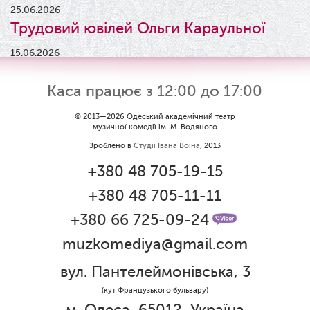
25.06.2026
Трудовий ювілей Ольги Караульної
15.06.2026
Результати конкурсу
Каса працює з 12:00 до 17:00
09.06.2026
Вітаємо Ірину Візіренко з
© 2013—2026 Одеський академічний театр
музичної комедії ім. М. Водяного
народженням дівчинки!
Зроблено в
Студії Івана Воїна
, 2013
01.06.2026
+380 48 705-19-15
Дякуємо за свято!
+380 48 705-11-11
01.06.2026
Графік роботи каси 1 червня
+380 66 725-09-24
muzkomediya@gmail.com
31.05.2026
Ювілей Олени Редько
вул. Пантелеймонівська, 3
30.05.2026
(кут Французького бульвару)
Ювілей Станіслава Зайцева
м. Одеса, 65012, Україна