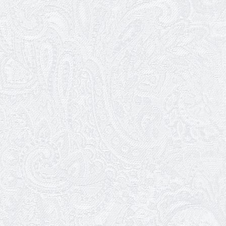
З прем'єрою вистави «Божевільна
родина»!
02.04.2026
Запрошуємо на прем'єру вистави
«Божевільна родина»
01.04.2026
Трудовий ювілей Олени Корольової
27.03.2026
З Всесвітнім днем театру!
26.03.2026
Божевільна родина — 24 та 26 квітня
25.03.2026
Нам — 79!
17.03.2026
Зелене світло твого дозвілля