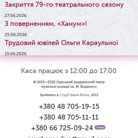
Закриття 79-го театрального сезону
27.06.2026
З поверненням, «Ханум»!
25.06.2026
Трудовий ювілей Ольги Караульної
15.06.2026
Результати конкурсу
Каса працює з 12:00 до 17:00
09.06.2026
Вітаємо Ірину Візіренко з
© 2013—2026 Одеський академічний театр
музичної комедії ім. М. Водяного
народженням дівчинки!
Зроблено в
Студії Івана Воїна
, 2013
01.06.2026
+380 48 705-19-15
Дякуємо за свято!
+380 48 705-11-11
01.06.2026
Графік роботи каси 1 червня
+380 66 725-09-24