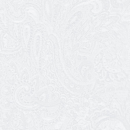
25.03.2026
Нам — 79!
17.03.2026
Зелене світло твого дозвілля
11.03.2026
Результати конкурсу
10.03.2026
Ювілей Тетяни Хамітової
03.03.2026
Ювілей Сергія Богаченка
02.03.2026
Результати конкурсу
27.02.2026
Ювілей Олександра Жигуліна
19.02.2026