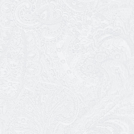
25.04.2026
Трудовий ювілей Ауріки Ахметової
24.04.2026
З прем'єрою вистави «Божевільна
родина»!
02.04.2026
Запрошуємо на прем'єру вистави
«Божевільна родина»
01.04.2026
Трудовий ювілей Олени Корольової
27.03.2026
З Всесвітнім днем театру!
26.03.2026
Божевільна родина — 24 та 26 квітня