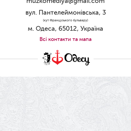
muzkomediya@gmail.com
31.05.2026
Ювілей Олени Редько
вул. Пантелеймонівська, 3
30.05.2026
(кут Французького бульвару)
Ювілей Станіслава Зайцева
м. Одеса, 65012, Україна
28.05.2026
Всi контакти та мапа
Вітаємо Олександра Кабакова з
прем'єрою!
19.05.2026
Ювілей Володимира Кондратьєва
18.05.2026
Шукаємо інженерів і техніків
17.05.2026
Ювілей Валентини Бородіної
13.05.2026
Конкурс на заміщення вакантних