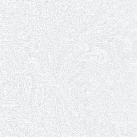
посад
12.05.2026
Ювілей Світлани Коцюренко
10.05.2026
Онлайн-трансляція концерту «Хто
кого?»
09.05.2026
Ювілей Олександра Ланге
08.05.2026
Відновлення мюзиклу «Ханум»
06.05.2026
Вітаємо з прем'єрою у виставі «Два
кольори однієї долі» Катерину Мись!
26.04.2026
З першою прем'єрою 2026 року!