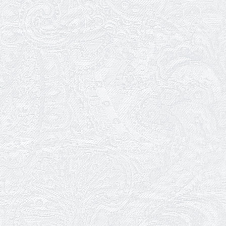
Трудовий ювілей Ауріки Ахметової
24.04.2026
З прем'єрою вистави «Божевільна
родина»!
02.04.2026
Запрошуємо на прем'єру вистави
«Божевільна родина»
01.04.2026
Трудовий ювілей Олени Корольової
27.03.2026
З Всесвітнім днем театру!
26.03.2026
Божевільна родина — 24 та 26 квітня
25.03.2026
Нам — 79!