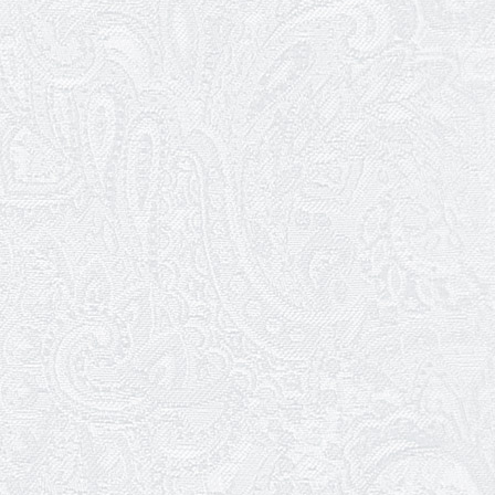
17.03.2026
Зелене світло твого дозвілля
11.03.2026
Результати конкурсу
10.03.2026
Ювілей Тетяни Хамітової
03.03.2026
Ювілей Сергія Богаченка
02.03.2026
Результати конкурсу
27.02.2026
Ювілей Олександра Жигуліна
19.02.2026
Про гастрольний захід SQUIRT. The
Las Vegas Show