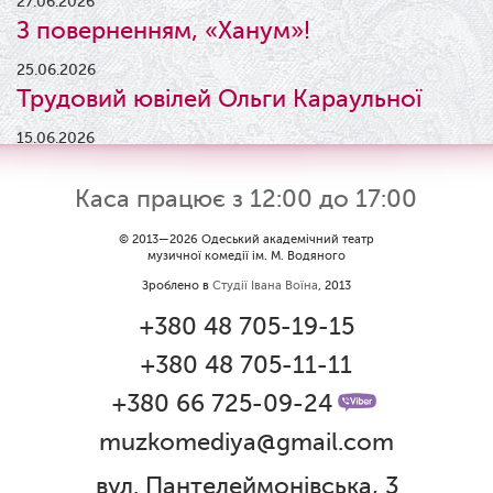
27.06.2026
З поверненням, «Ханум»!
25.06.2026
Трудовий ювілей Ольги Караульної
15.06.2026
Результати конкурсу
Каса працює з 12:00 до 17:00
09.06.2026
Вітаємо Ірину Візіренко з
© 2013—2026 Одеський академічний театр
музичної комедії ім. М. Водяного
народженням дівчинки!
Зроблено в
Студії Івана Воїна
, 2013
01.06.2026
+380 48 705-19-15
Дякуємо за свято!
+380 48 705-11-11
01.06.2026
Графік роботи каси 1 червня
+380 66 725-09-24
muzkomediya@gmail.com
31.05.2026
Ювілей Олени Редько
вул. Пантелеймонівська, 3