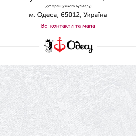
30.05.2026
(кут Французького бульвару)
Ювілей Станіслава Зайцева
м. Одеса, 65012, Україна
28.05.2026
Всi контакти та мапа
Вітаємо Олександра Кабакова з
прем'єрою!
19.05.2026
Ювілей Володимира Кондратьєва
18.05.2026
Шукаємо інженерів і техніків
17.05.2026
Ювілей Валентини Бородіної
13.05.2026
Конкурс на заміщення вакантних
посад
12.05.2026