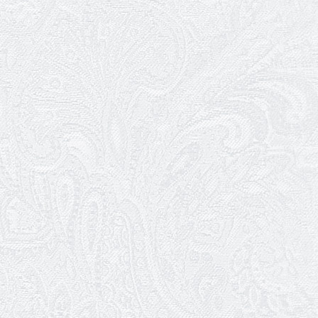
Ювілей Світлани Коцюренко
10.05.2026
Онлайн-трансляція концерту «Хто
кого?»
09.05.2026
Ювілей Олександра Ланге
08.05.2026
Відновлення мюзиклу «Ханум»
06.05.2026
Вітаємо з прем'єрою у виставі «Два
кольори однієї долі» Катерину Мись!
26.04.2026
З першою прем'єрою 2026 року!
25.04.2026