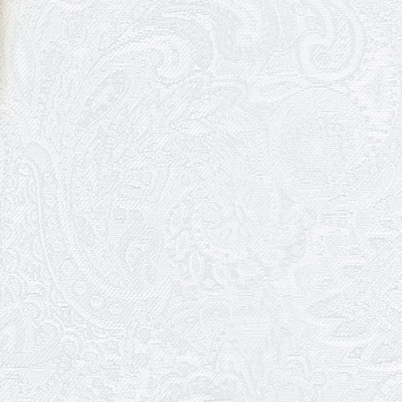
09.06.2026
Вітаємо Ірину Візіренко з
народженням дівчинки!
01.06.2026
Дякуємо за свято!
01.06.2026
Графік роботи каси 1 червня
31.05.2026
Ювілей Олени Редько
30.05.2026
Ювілей Станіслава Зайцева
28.05.2026
Вітаємо Олександра Кабакова
з прем'єрою!
19.05.2026
Ювілей Володимира
Кондратьєва