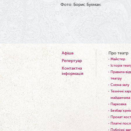
Фото: Борис Бухман.
Афіша
Про театр
Майстер
Репертуар
Історія теат
Контактна
Правила від
інформація
театру
Схема залу
Технічні ха
майданчика
Парковка
Безбар'єрні
Прокат кос
Платні посл
Публічні зак