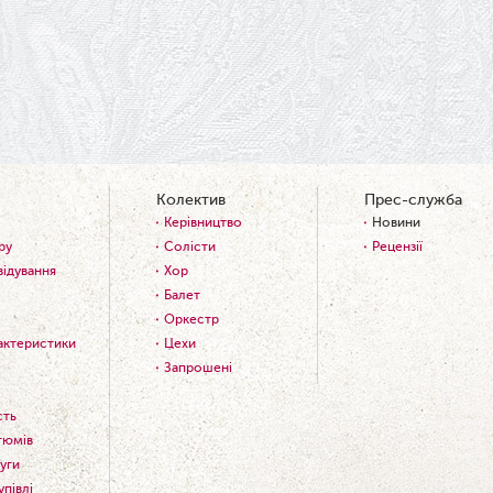
Колектив
Прес-служба
Керівництво
Новини
ру
Солісти
Рецензії
відування
Хор
Балет
Оркестр
рактеристики
Цехи
Запрошені
сть
тюмів
уги
упівлі