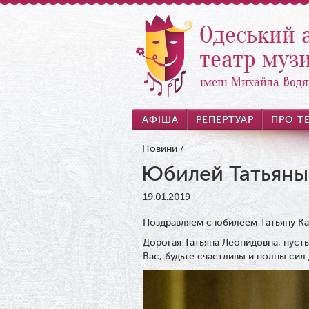
Одеський 
театр музи
імені Михайла Водя
АФІША
РЕПЕРТУАР
ПРО Т
Новини
/
Юбилей Татьяны
19.01.2019
Поздравляем с юбилеем Татьяну Ка
Дорогая Татьяна Леонидовна, пуст
Вас, будьте счастливы и полны сил