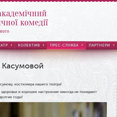
академічний
чної комедії
ного
ЕАТР
КОЛЕКТИВ
ПРЕС-СЛУЖБА
ПАРТНЕРИ
 Касумовой
сумову, костюмера нашего театра!
ь здоровье и хорошее настроение никогда не покидают
 долгие годы!