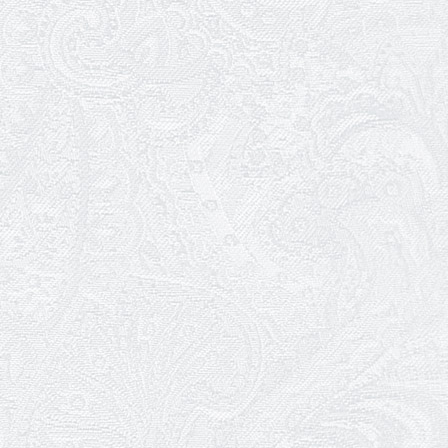
08.05.2026
Відновлення мюзиклу «Ханум»
06.05.2026
Вітаємо з прем'єрою у виставі «Два
кольори однієї долі» Катерину Мись!
26.04.2026
З першою прем'єрою 2026 року!
25.04.2026
Трудовий ювілей Ауріки Ахметової
24.04.2026
З прем'єрою вистави «Божевільна
родина»!
02.04.2026
Запрошуємо на прем'єру вистави