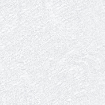
03.03.2026
Ювілей Сергія Богаченка
02.03.2026
Результати конкурсу
27.02.2026
Ювілей Олександра Жигуліна
19.02.2026
Про гастрольний захід SQUIRT. The
Las Vegas Show
11.02.2026
Конкурс на заміщення посади
«завідувач художньо-постановочної
частини»
09.02.2026
Пішов з життя Ігор Дідурко