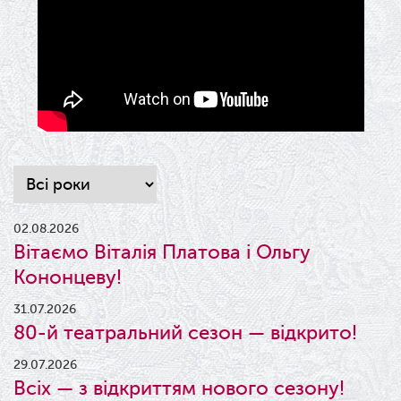
02.08.2026
Вітаємо Віталія Платова і Ольгу
Кононцеву!
31.07.2026
80-й театральний сезон — відкрито!
29.07.2026
Всіх — з відкриттям нового сезону!