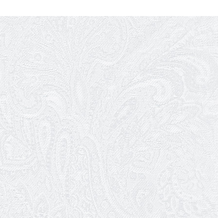
Ювілей Володимира Кондратьєва
18.05.2026
Шукаємо інженерів і техніків
17.05.2026
Ювілей Валентини Бородіної
13.05.2026
Конкурс на заміщення вакантних
посад
12.05.2026
Ювілей Світлани Коцюренко
10.05.2026
Онлайн-трансляція концерту «Хто
кого?»
09.05.2026
Ювілей Олександра Ланге