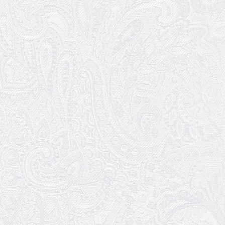
«Божевільна родина»
01.04.2026
Трудовий ювілей Олени Корольової
27.03.2026
З Всесвітнім днем театру!
26.03.2026
Божевільна родина — 24 та 26 квітня
25.03.2026
Нам — 79!
17.03.2026
Зелене світло твого дозвілля
11.03.2026
Результати конкурсу
10.03.2026
Ювілей Тетяни Хамітової