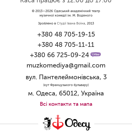
Каса працює з 12:00 до 17:00
09.06.2026
Вітаємо Ірину Візіренко з
© 2013—2026 Одеський академічний театр
музичної комедії ім. М. Водяного
народженням дівчинки!
Зроблено в
Студії Івана Воїна
, 2013
01.06.2026
+380 48 705-19-15
Дякуємо за свято!
+380 48 705-11-11
01.06.2026
Графік роботи каси 1 червня
+380 66 725-09-24
muzkomediya@gmail.com
31.05.2026
Ювілей Олени Редько
вул. Пантелеймонівська, 3
30.05.2026
(кут Французького бульвару)
Ювілей Станіслава Зайцева
м. Одеса, 65012, Україна
28.05.2026
Всi контакти та мапа
Вітаємо Олександра Кабакова з
прем'єрою!
19.05.2026