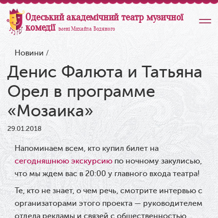
Одеський академічний театр музичної
комедії
імені Михайла Водяного
Новини
/
Денис Фалюта и Татьяна
Орел в программе
«Мозаика»
29.01.2018
Напоминаем всем, кто купил билет на
сегодняшнюю экскурсию
по ночному закулисью,
что мы ждем вас в 20:00 у главного входа театра!
Те, кто не знает, о чем речь, смотрите интервью с
организаторами этого проекта — руководителем
отдела рекламы и связей с общественностью