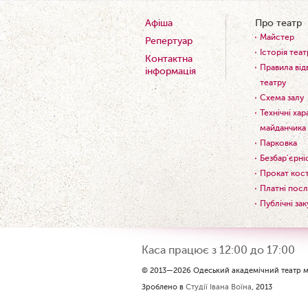
Афіша
Про театр
Майстер
Репертуар
Історія теат
Контактна
Правила від
інформація
театру
Схема залу
Технічні ха
майданчика
Парковка
Безбар'єрні
Прокат кос
Платні посл
Публічні зак
Каса працює з 12:00 до 17:00
© 2013—2026 Одеський академічний театр му
Зроблено в
Студії Івана Воїна
, 2013