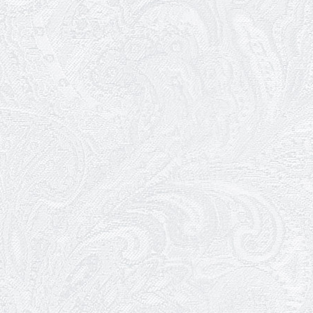
18.05.2026
Шукаємо інженерів і техніків
17.05.2026
Ювілей Валентини Бородіної
13.05.2026
Конкурс на заміщення
вакантних посад
12.05.2026
Ювілей Світлани Коцюренко
10.05.2026
Онлайн-трансляція концерту
«Хто кого?»
09.05.2026
Ювілей Олександра Ланге
08.05.2026
Відновлення мюзиклу «Ханум»
06.05.2026