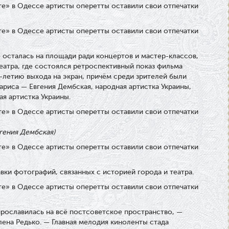
о осталась на площади ради концертов и мастер-классов,
еатра, где состоялся ретроспективный показ фильма
-летию выхода на экран, причём среди зрителей были
ариса — Евгения Дембская, народная артистка Украины,
я артистка Украины.
вгения Дембская)
ки фотографий, связанных с историей города и театра.
рославилась на всё постсоветское пространство, —
лена Редько. — Главная мелодия киноленты стада