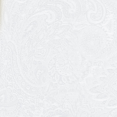
09.06.2026
Вітаємо Ірину Візіренко з
народженням дівчинки!
01.06.2026
Дякуємо за свято!
01.06.2026
Графік роботи каси 1 червня
31.05.2026
Ювілей Олени Редько
30.05.2026
Ювілей Станіслава Зайцева
28.05.2026
Вітаємо Олександра Кабакова
з прем'єрою!
19.05.2026
Ювілей Володимира
Кондратьєва