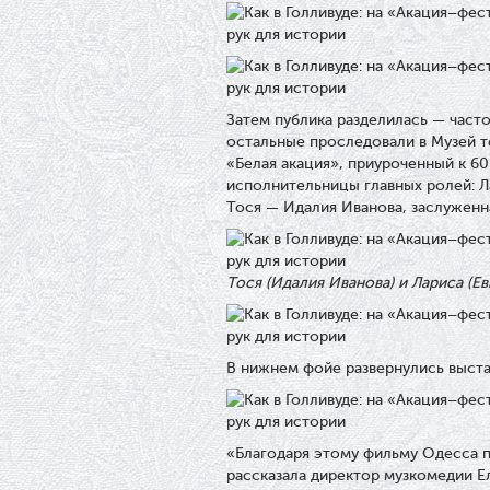
Затем публика разделилась — част
остальные проследовали в Музей т
«Белая акация», приуроченный к 60
исполнительницы главных ролей: Л
Тося — Идалия Иванова, заслуженна
Тося (Идалия Иванова) и Лариса (Е
В нижнем фойе развернулись выстав
«Благодаря этому фильму Одесса п
рассказала директор музкомедии Е