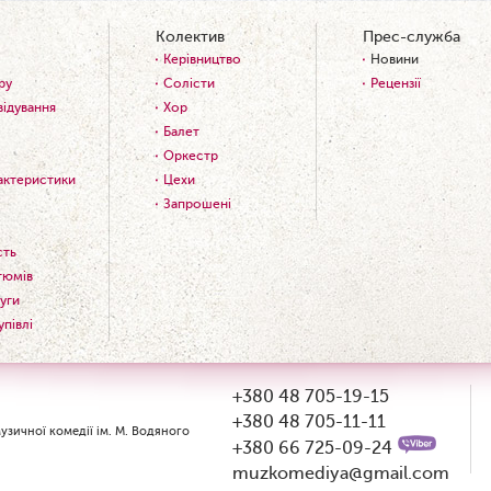
Колектив
Прес-служба
Керівництво
Новини
ру
Солісти
Рецензії
відування
Хор
Балет
Оркестр
рактеристики
Цехи
Запрошені
сть
тюмів
уги
упівлі
+380 48 705-19-15
+380 48 705-11-11
зичної комедії ім. М. Водяного
+380 66 725-09-24
muzkomediya@gmail.com