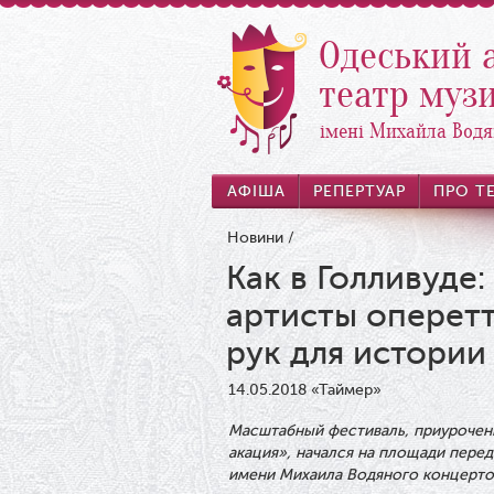
Одеський 
театр музи
імені Михайла Водя
АФІША
РЕПЕРТУАР
ПРО Т
Новини
/
Как в Голливуде
артисты оперетт
рук для истории
14.05.2018
«Таймер»
Масштабный фестиваль, приурочен
акация», начался на площади пер
имени Михаила Водяного концерто