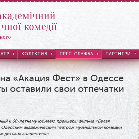
академічний
чної комедії
ного
ЕАТР
КОЛЕКТИВ
ПРЕС-СЛУЖБА
ПАРТНЕРИ
: на «Акация Фест» в Одессе
ы оставили свои отпечатки
ный к 60-летнему юбилею премьеры фильма «Белая
ед Одесским академическим театром музыкальной комедии
м детских коллективов.