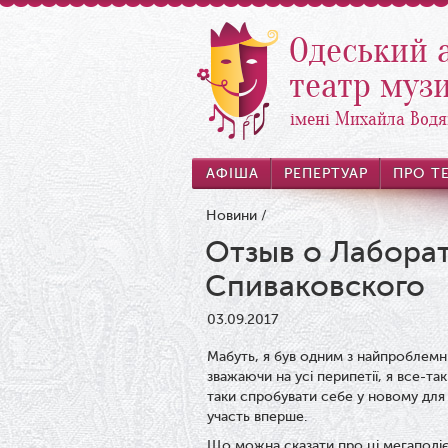
Одеський 
театр музи
імені Михайла Водя
АФІША
РЕПЕРТУАР
ПРО Т
Новини
/
Отзыв о Лабора
Спиваковского
03.09.2017
Мабуть, я був одним з найпроблемніш
зважаючи на усі перипетії, я все-та
таки спробувати себе у новому для 
участь вперше.
Що можна сказати про ці мегаподієв