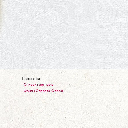
09.06.2026
Вітаємо Ірину Візіренко з
народженням дівчинки!
01.06.2026
Дякуємо за свято!
01.06.2026
Графік роботи каси 1 червня
31.05.2026
Ювілей Олени Редько
30.05.2026
Партнери
Ювілей Станіслава Зайцева
Список партнерів
28.05.2026
Фонд «Оперета-Одеса»
Вітаємо Олександра Кабакова
з прем'єрою!
19.05.2026
Ювілей Володимира
Кондратьєва