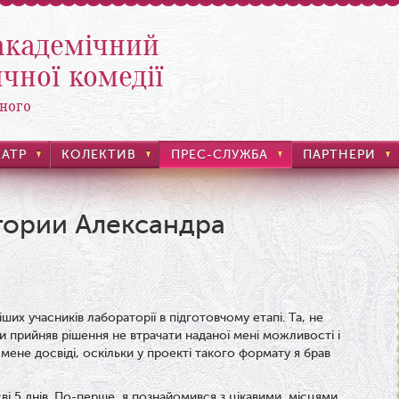
академічний
чної комедії
ного
ЕАТР
КОЛЕКТИВ
ПРЕС-СЛУЖБА
ПАРТНЕРИ
тории Александра
их учасників лабораторії в підготовчому етапі. Та, не
ки прийняв рішення не втрачати наданої мені можливості і
мене досвіді, оскільки у проекті такого формату я брав
і 5 днів. По-перше, я познайомився з цікавими, місцями