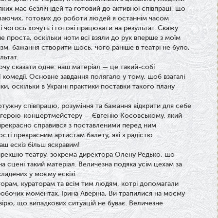
их має безліч ідей та готовий до активної співпраці, що
лаючих, готових до роботи людей я останнім часом
сі чогось хочуть і готові працювати на результат. Скажу
не проста, оскільки ноти всі взяли до рук вперше з моїм
зм, бажання створити щось, чого раніше в театрі не було,
льтат.
 хочу сказати одне: наш матеріал — це такий-собі
комедії. Основне завдання полягало у тому, щоб взагалі
ки, оскільки в Україні практики поставки такого плану
отужну співпрацю, розуміння та бажання відкрити для себе
 герою-концертмейстеру — Євгенію Косовському, який
 прекрасно справився з поставленими перед ним
ості прекрасним артистам балету, які з радістю
аш ескіз більш яскравим!
ирекцію театру, зокрема директора Олену Редько, що
а сцені такий матеріал. Величезна подяка усім цехам за
акладених у моєму ескізі.
торам, кураторам та всім тим людям, котрі допомагали
у робочих моментах. Ірина Аверіна, Ви трапилися на моєму
вірю, що випадкових ситуацій не буває. Величезне