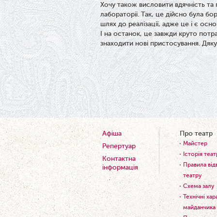
Хочу також висловити вдячність та
лабораторії. Так, це дійсно була бор
шлях до реалізації, адже це і є ос
І на останок, це завжди круто пот
знаходити нові пристосування. Дяку
Афіша
Про театр
Майстер
Репертуар
Історія теат
Контактна
Правила від
інформація
театру
Схема залу
Технічні ха
майданчика