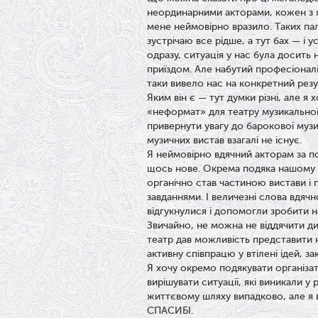
неординарними акторами, кожен з як
мене неймовірно вразило. Таких па
зустрічаю все рідше, а тут бах — і у
одразу, ситуація у нас була досить 
приїздом. Але набутий професіоналі
таки вивело нас на конкретний резу
Яким він є — тут думки різні, але я
«неформат» для театру музикальної 
привернути увагу до барокової музи
музичних вистав взагалі не існує.
Я неймовірно вдячний акторам за п
щось нове. Окрема подяка нашому
органічно став частиною вистави і
завданнями. І величезні слова вдячн
відгукнулися і допомогли зробити н
Звичайно, не можна не віддячити д
театр дав можливість представити н
активну співпрацю у втілені ідей, з
Я хочу окремо подякувати організа
вирішувати ситуації, які виникали 
життєвому шляху випадково, але я 
СПАСИБІ.