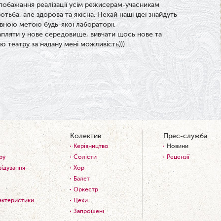
 побажання реалізації усім режисерам-учасникам
отьба, але здорова та якісна. Нехай наші ідеї знайдуть
новною метою будь-якої лабораторії.
рапляти у нове середовище, вивчати щось нове та
ю театру за надану мені можливість)))
Колектив
Прес-служба
Керівництво
Новини
ру
Солісти
Рецензії
відування
Хор
Балет
Оркестр
рактеристики
Цехи
Запрошені