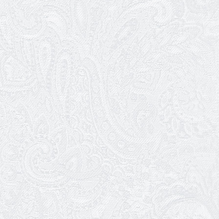
25.03.2026
Нам — 79!
17.03.2026
Зелене світло твого дозвілля
11.03.2026
Результати конкурсу
10.03.2026
Ювілей Тетяни Хамітової
03.03.2026
Ювілей Сергія Богаченка
02.03.2026
Результати конкурсу
27.02.2026
Ювілей Олександра Жигуліна
19.02.2026