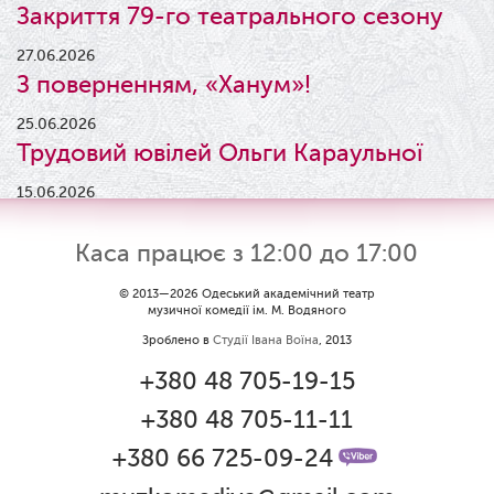
Закриття 79-го театрального сезону
27.06.2026
З поверненням, «Ханум»!
25.06.2026
Трудовий ювілей Ольги Караульної
15.06.2026
Результати конкурсу
Каса працює з 12:00 до 17:00
09.06.2026
Вітаємо Ірину Візіренко з
© 2013—2026 Одеський академічний театр
музичної комедії ім. М. Водяного
народженням дівчинки!
Зроблено в
Студії Івана Воїна
, 2013
01.06.2026
+380 48 705-19-15
Дякуємо за свято!
+380 48 705-11-11
01.06.2026
Графік роботи каси 1 червня
+380 66 725-09-24