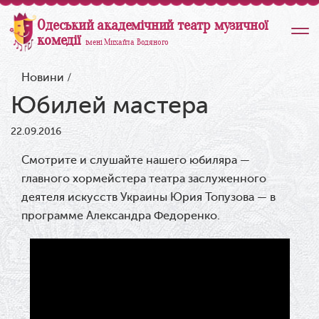
Одеський академічний театр музичної
комедії
імені Михайла Водяного
Новини
/
Юбилей мастера
22.09.2016
Смотрите и слушайте нашего юбиляра —
главного хормейстера театра заслуженного
деятеля искусств Украины Юрия Топузова — в
программе Александра Федоренко.