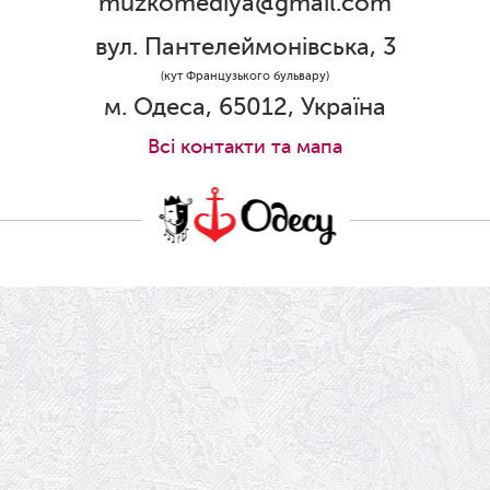
muzkomediya@gmail.com
31.05.2026
Ювілей Олени Редько
вул. Пантелеймонівська, 3
30.05.2026
(кут Французького бульвару)
Ювілей Станіслава Зайцева
м. Одеса, 65012, Україна
28.05.2026
Всi контакти та мапа
Вітаємо Олександра Кабакова з
прем'єрою!
19.05.2026
Ювілей Володимира Кондратьєва
18.05.2026
Шукаємо інженерів і техніків
17.05.2026
Ювілей Валентини Бородіної
13.05.2026
Конкурс на заміщення вакантних