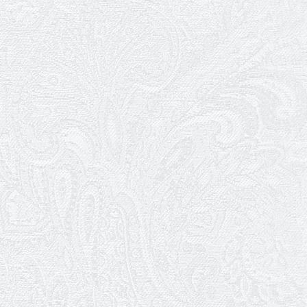
посад
12.05.2026
Ювілей Світлани Коцюренко
10.05.2026
Онлайн-трансляція концерту «Хто
кого?»
09.05.2026
Ювілей Олександра Ланге
08.05.2026
Відновлення мюзиклу «Ханум»
06.05.2026
Вітаємо з прем'єрою у виставі «Два
кольори однієї долі» Катерину Мись!
26.04.2026
З першою прем'єрою 2026 року!