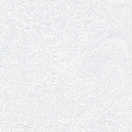
25.04.2026
Трудовий ювілей Ауріки Ахметової
24.04.2026
З прем'єрою вистави «Божевільна
родина»!
02.04.2026
Запрошуємо на прем'єру вистави
«Божевільна родина»
01.04.2026
Трудовий ювілей Олени Корольової
27.03.2026
З Всесвітнім днем театру!
26.03.2026
Божевільна родина — 24 та 26 квітня