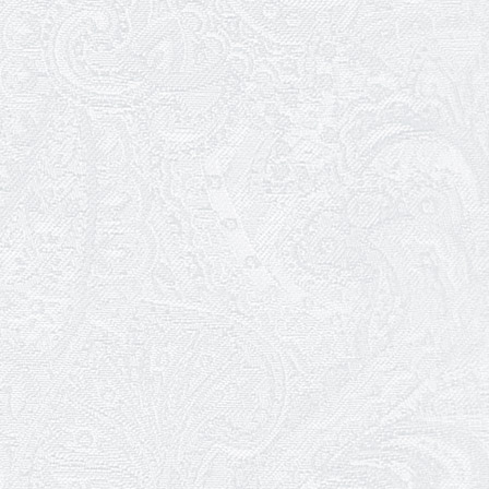
17.05.2026
Ювілей Валентини Бородіної
13.05.2026
Конкурс на заміщення вакантних
посад
12.05.2026
Ювілей Світлани Коцюренко
10.05.2026
Онлайн-трансляція концерту «Хто
кого?»
09.05.2026
Ювілей Олександра Ланге
08.05.2026
Відновлення мюзиклу «Ханум»
06.05.2026