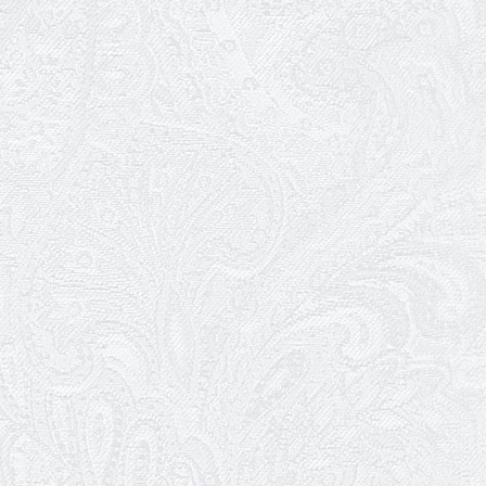
З Всесвітнім днем театру!
26.03.2026
Божевільна родина — 24 та 26 квітня
25.03.2026
Нам — 79!
17.03.2026
Зелене світло твого дозвілля
11.03.2026
Результати конкурсу
10.03.2026
Ювілей Тетяни Хамітової
03.03.2026
Ювілей Сергія Богаченка
02.03.2026