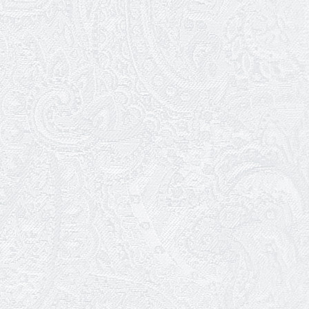
Результати конкурсу
27.02.2026
Ювілей Олександра Жигуліна
19.02.2026
Про гастрольний захід SQUIRT. The
Las Vegas Show
11.02.2026
Конкурс на заміщення посади
«завідувач художньо-постановочної
частини»
09.02.2026
Пішов з життя Ігор Дідурко
06.02.2026
Пішов з життя Андрій Шишкін
03.02.2026