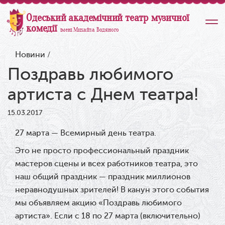
Одеський академічний театр музичної
комедії
імені Михайла Водяного
Новини
/
Поздравь любимого
артиста с Днем театра!
15.03.2017
27 марта — Всемирный день театра.
Это не просто профессиональный праздник
мастеров сцены и всех работников театра, это
наш общий праздник — праздник миллионов
неравнодушных зрителей! В канун этого события
мы объявляем акцию «Поздравь любимого
артиста». Если с 18 по 27 марта (включительно)