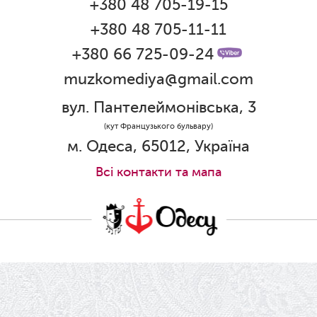
+380 48 705-19-15
Дякуємо за свято!
+380 48 705-11-11
01.06.2026
Графік роботи каси 1 червня
+380 66 725-09-24
muzkomediya@gmail.com
31.05.2026
Ювілей Олени Редько
вул. Пантелеймонівська, 3
30.05.2026
(кут Французького бульвару)
Ювілей Станіслава Зайцева
м. Одеса, 65012, Україна
28.05.2026
Всi контакти та мапа
Вітаємо Олександра Кабакова з
прем'єрою!
19.05.2026
Ювілей Володимира Кондратьєва
18.05.2026
Шукаємо інженерів і техніків