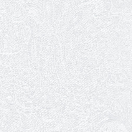
Вітаємо з прем'єрою у виставі «Два
кольори однієї долі» Катерину Мись!
26.04.2026
З першою прем'єрою 2026 року!
25.04.2026
Трудовий ювілей Ауріки Ахметової
24.04.2026
З прем'єрою вистави «Божевільна
родина»!
02.04.2026
Запрошуємо на прем'єру вистави
«Божевільна родина»
01.04.2026
Трудовий ювілей Олени Корольової
27.03.2026