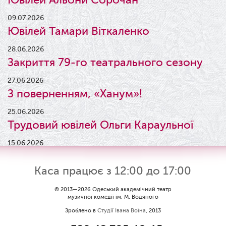
09.07.2026
Ювілей Тамари Віткаленко
28.06.2026
Закриття 79-го театрального сезону
27.06.2026
З поверненням, «Ханум»!
25.06.2026
Трудовий ювілей Ольги Караульної
15.06.2026
Результати конкурсу
Каса працює з 12:00 до 17:00
09.06.2026
Вітаємо Ірину Візіренко з
© 2013—2026 Одеський академічний театр
музичної комедії ім. М. Водяного
народженням дівчинки!
Зроблено в
Студії Івана Воїна
, 2013
01.06.2026