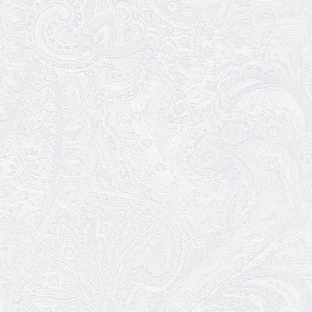
06.05.2026
Вітаємо з прем'єрою у виставі «Два
кольори однієї долі» Катерину Мись!
26.04.2026
З першою прем'єрою 2026 року!
25.04.2026
Трудовий ювілей Ауріки Ахметової
24.04.2026
З прем'єрою вистави «Божевільна
родина»!
02.04.2026
Запрошуємо на прем'єру вистави
«Божевільна родина»
01.04.2026