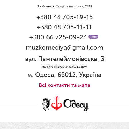
народженням дівчинки!
Зроблено в
Студії Івана Воїна
, 2013
01.06.2026
+380 48 705-19-15
Дякуємо за свято!
+380 48 705-11-11
01.06.2026
Графік роботи каси 1 червня
+380 66 725-09-24
muzkomediya@gmail.com
31.05.2026
Ювілей Олени Редько
вул. Пантелеймонівська, 3
30.05.2026
(кут Французького бульвару)
Ювілей Станіслава Зайцева
м. Одеса, 65012, Україна
28.05.2026
Всi контакти та мапа
Вітаємо Олександра Кабакова з
прем'єрою!
19.05.2026
Ювілей Володимира Кондратьєва
18.05.2026