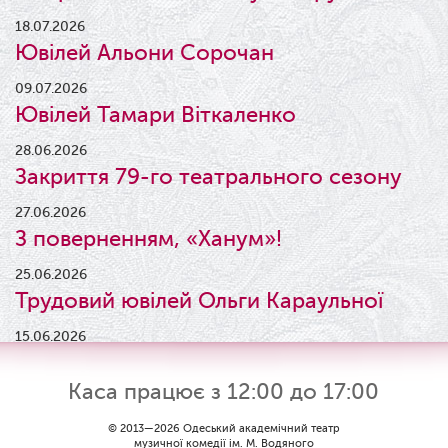
18.07.2026
Ювілей Альони Сорочан
09.07.2026
Ювілей Тамари Віткаленко
28.06.2026
Закриття 79-го театрального сезону
27.06.2026
З поверненням, «Ханум»!
25.06.2026
Трудовий ювілей Ольги Караульної
15.06.2026
Результати конкурсу
Каса працює з 12:00 до 17:00
09.06.2026
Вітаємо Ірину Візіренко з
© 2013—2026 Одеський академічний театр
музичної комедії ім. М. Водяного