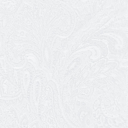
Шукаємо інженерів і техніків
17.05.2026
Ювілей Валентини Бородіної
13.05.2026
Конкурс на заміщення вакантних
посад
12.05.2026
Ювілей Світлани Коцюренко
10.05.2026
Онлайн-трансляція концерту «Хто
кого?»
09.05.2026
Ювілей Олександра Ланге
08.05.2026
Відновлення мюзиклу «Ханум»