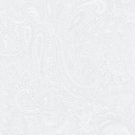
Трудовий ювілей Олени Корольової
27.03.2026
З Всесвітнім днем театру!
26.03.2026
Божевільна родина — 24 та 26 квітня
25.03.2026
Нам — 79!
17.03.2026
Зелене світло твого дозвілля
11.03.2026
Результати конкурсу
10.03.2026
Ювілей Тетяни Хамітової
03.03.2026
Ювілей Сергія Богаченка