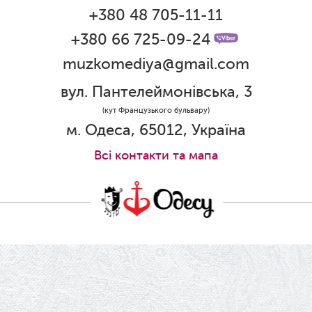
+380 48 705-11-11
01.06.2026
Графік роботи каси 1 червня
+380 66 725-09-24
muzkomediya@gmail.com
31.05.2026
Ювілей Олени Редько
вул. Пантелеймонівська, 3
30.05.2026
(кут Французького бульвару)
Ювілей Станіслава Зайцева
м. Одеса, 65012, Україна
28.05.2026
Всi контакти та мапа
Вітаємо Олександра Кабакова з
прем'єрою!
19.05.2026
Ювілей Володимира Кондратьєва
18.05.2026
Шукаємо інженерів і техніків
17.05.2026