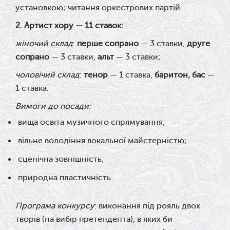
установкою; читання оркестрових партій.
2. Артист хору — 11 ставок:
жіночий склад
:
перше сопрано
— 3 ставки,
друге
сопрано
— 3 ставки,
альт
— 3 ставки;
чоловічий склад
:
тенор
— 1 ставка,
баритон, бас
—
1 ставка.
Вимоги до посади:
вища освіта музичного спрямування;
вільне володіння вокальної майстерністю;
сценічна зовнішність;
природна пластичність.
Програма конкурсу
: виконання під рояль двох
творів (на вибір претендента), в яких би