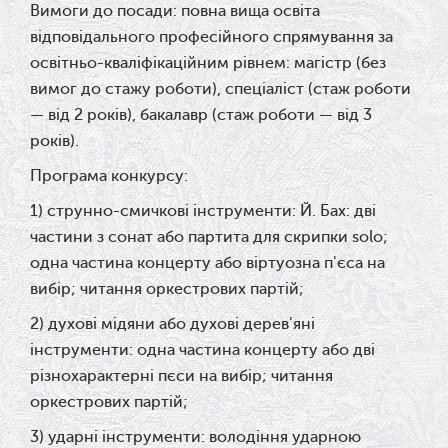
Вимоги до посади: повна вища освіта
відповідального професійного спрямування за
освітньо-кваліфікаційним рівнем: магістр (без
вимог до стажу роботи), спеціаліст (стаж роботи
— від 2 років), бакалавр (стаж роботи — від 3
років).
Програма конкурсу:
1) струнно-смичкові інструменти: Й. Бах: дві
частини з сонат або партита для скрипки solo;
одна частина концерту або віртуозна п'єса на
вибір; читання оркестрових партій;
2) духові мідяни або духові дерев'яні
інструменти: одна частина концерту або дві
різнохарактерні пєси на вибір; читання
оркестрових партій;
3) ударні інструменти: володіння ударною