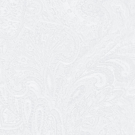
27.02.2026
Ювілей Олександра Жигуліна
19.02.2026
Про гастрольний захід SQUIRT. The
Las Vegas Show
11.02.2026
Конкурс на заміщення посади
«завідувач художньо-постановочної
частини»
09.02.2026
Пішов з життя Ігор Дідурко
06.02.2026
Пішов з життя Андрій Шишкін
03.02.2026
Ювілей Олександра Белякова