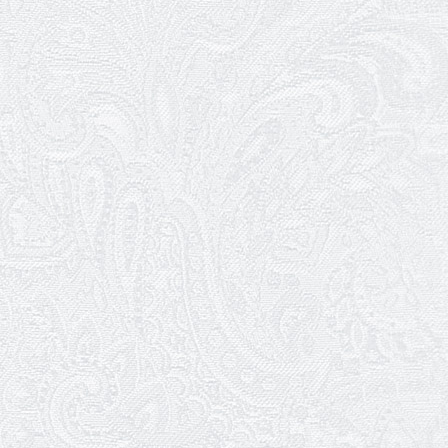
Ювілей Ніни Ярован
19.01.2026
WhitePress Ukraine
Разом завдяки культурі. Як Одеський
академічний театр музичної комедії
долає самотність сучасної епохи
14.01.2026
Ювілей Ігоря Дідурка
07.01.2026
Театр музкомедії шукає двірників
05.01.2026
Ювілей Юлії Макарової
02.01.2026
Пішла з життя Ірина Добронравова
01.01.2026
Трудовий ювілей Галини Очеретіної