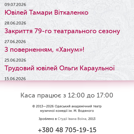
09.07.2026
Ювілей Тамари Віткаленко
28.06.2026
Закриття 79-го театрального сезону
27.06.2026
З поверненням, «Ханум»!
25.06.2026
Трудовий ювілей Ольги Караульної
15.06.2026
Результати конкурсу
Каса працює з 12:00 до 17:00
09.06.2026
Вітаємо Ірину Візіренко з
© 2013—2026 Одеський академічний театр
музичної комедії ім. М. Водяного
народженням дівчинки!
Зроблено в
Студії Івана Воїна
, 2013
01.06.2026
+380 48 705-19-15
Дякуємо за свято!