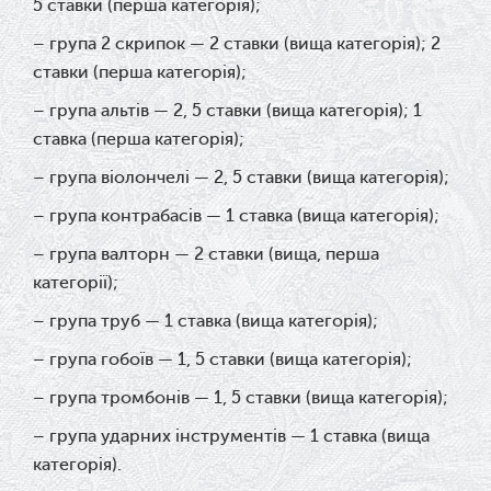
5 ставки (перша категорія);
– група 2 скрипок — 2 ставки (вища категорія); 2
ставки (перша категорія);
– група альтів — 2, 5 ставки (вища категорія); 1
ставка (перша категорія);
– група віолончелі — 2, 5 ставки (вища категорія);
– група контрабасів — 1 ставка (вища категорія);
– група валторн — 2 ставки (вища, перша
категорії);
– група труб — 1 ставка (вища категорія);
– група гобоїв — 1, 5 ставки (вища категорія);
– група тромбонів — 1, 5 ставки (вища категорія);
– група ударних інструментів — 1 ставка (вища
категорія).