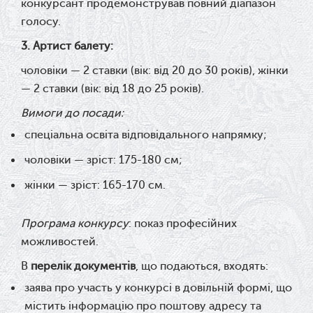
конкурсант продемонстрував повний діапазон
голосу.
3. Артист балету
:
чоловіки — 2 ставки (вік: від 20 до 30 років), жінки
— 2 ставки (вік: від 18 до 25 років).
Вимоги до посади:
спеціальна освіта відповідального напрямку;
чоловіки — зріст: 175-180 см;
жінки — зріст: 165-170 см.
Програма конкурсу
: показ професійних
можливостей.
В
перелік документів
, що подаються, входять:
заява про участь у конкурсі в довільній формі, що
містить інформацію про поштову адресу та