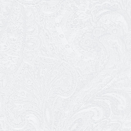
01.01.2026
Ювілей Володимира Гури
31.12.2025
Щасливого Нового року!
30.12.2025
Останні овації 2025 року
29.12.2025
Графік роботи каси 31 грудня та 1
січня
26.12.2025
Пішов з життя Микола Унтілов
24.12.2025
Вітаємо з 10-річчям вистави «Ніч
перед Різдвом»!
23.12.2025