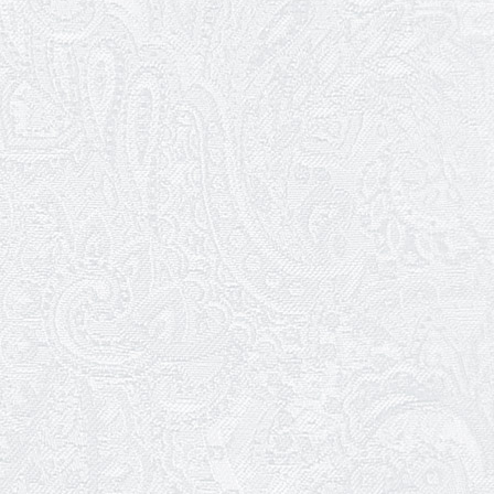
26.03.2026
Божевільна родина — 24 та 26 квітня
25.03.2026
Нам — 79!
17.03.2026
Зелене світло твого дозвілля
11.03.2026
Результати конкурсу
10.03.2026
Ювілей Тетяни Хамітової
03.03.2026
Ювілей Сергія Богаченка
02.03.2026
Результати конкурсу