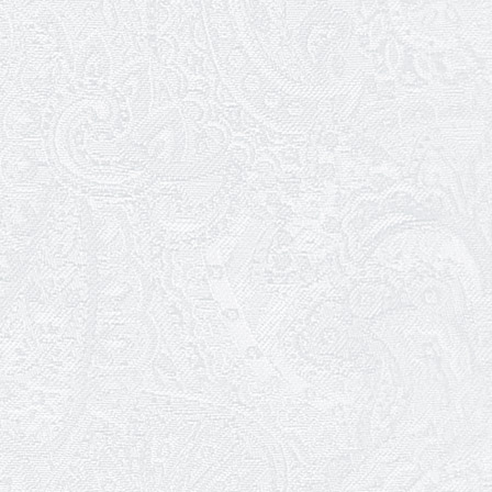
02.02.2026
Конкурс на заміщення вакантних
посад
30.01.2026
Ювілей Анжеліки Кураш
27.01.2026
Зміни в репертуарі січня
24.01.2026
Ювілей Наталії Сидоренко
23.01.2026
Вітаємо з прем'єрою Віталія Платова!
22.01.2026
Ювілей Ольги Зеленянської
21.01.2026