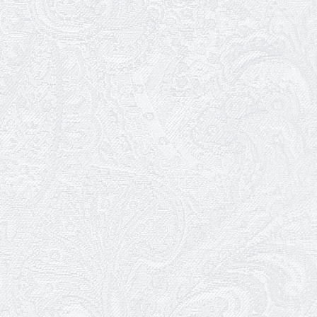
кольори однієї долі» Катерину Мись!
26.04.2026
З першою прем'єрою 2026 року!
25.04.2026
Трудовий ювілей Ауріки Ахметової
24.04.2026
З прем'єрою вистави «Божевільна
родина»!
02.04.2026
Запрошуємо на прем'єру вистави
«Божевільна родина»
01.04.2026
Трудовий ювілей Олени Корольової
27.03.2026
З Всесвітнім днем театру!