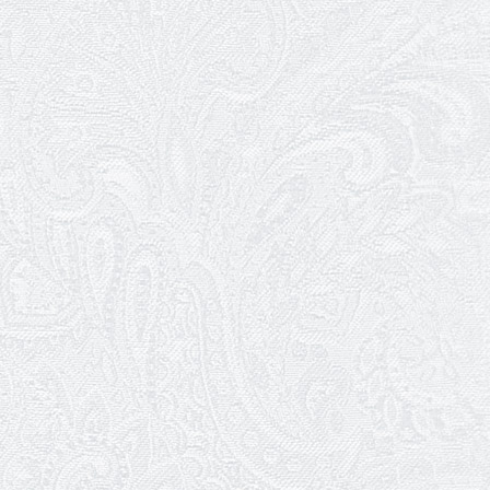
Ювілей Валентини Бородіної
13.05.2026
Конкурс на заміщення вакантних
посад
12.05.2026
Ювілей Світлани Коцюренко
10.05.2026
Онлайн-трансляція концерту «Хто
кого?»
09.05.2026
Ювілей Олександра Ланге
08.05.2026
Відновлення мюзиклу «Ханум»
06.05.2026
Вітаємо з прем'єрою у виставі «Два