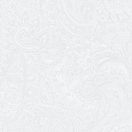
02.04.2026
Запрошуємо на прем'єру вистави
«Божевільна родина»
01.04.2026
Трудовий ювілей Олени Корольової
27.03.2026
З Всесвітнім днем театру!
26.03.2026
Божевільна родина — 24 та 26 квітня
25.03.2026
Нам — 79!
17.03.2026
Зелене світло твого дозвілля
11.03.2026