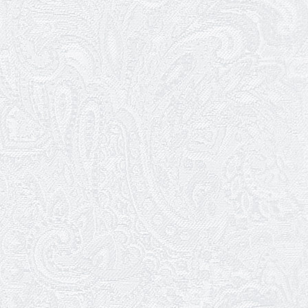
Підсумки 2025 року
21.12.2025
Мюзикл «Канкан» — в репертуарі
Одеського театру музкомедії
20.12.2025
Перший показ «Канкана»
11.12.2025
Виставі «Ніч перед Різдвом» — 10
років!
08.12.2025
Ігор Назаренко
Благодійна акція в театрі: волонтерки
Одеської кірхи завітали на оперету
«Ніч у Венеції»
06.12.2025
День Збройних Сил України