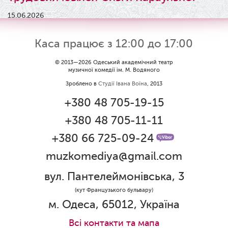
15.06.2026
Результати конкурсу
Каса працює з 12:00 до 17:00
09.06.2026
Вітаємо Ірину Візіренко з
© 2013—2026 Одеський академічний театр
музичної комедії ім. М. Водяного
народженням дівчинки!
Зроблено в
Студії Івана Воїна
, 2013
01.06.2026
+380 48 705-19-15
Дякуємо за свято!
+380 48 705-11-11
01.06.2026
Графік роботи каси 1 червня
+380 66 725-09-24
muzkomediya@gmail.com
31.05.2026
Ювілей Олени Редько
вул. Пантелеймонівська, 3
30.05.2026
(кут Французького бульвару)
Ювілей Станіслава Зайцева
м. Одеса, 65012, Україна
28.05.2026
Всi контакти та мапа