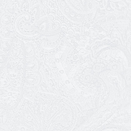
січня
26.12.2025
Пішов з життя Микола Унтілов
24.12.2025
Вітаємо з 10-річчям вистави «Ніч
перед Різдвом»!
23.12.2025
101 річниця з дня народження
Михайла Водяного
22.12.2025
Вітаємо з Днем енергетика!
22.12.2025
Ювілей Сергія Солодухіна
22.12.2025