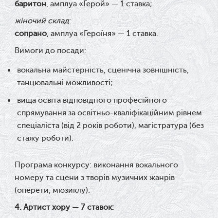
баритон
, амплуа «Герой» — 1 ставка;
жіночий склад
:
сопрано
, амплуа «Героїня» —
1 ставка.
Вимоги до посади:
вокальна майстерність, сценічна зовнішність,
танцювальні можливості;
вища освіта відповідного професійного
спрямування за освітньо-кваліфікаційним рівнем
спеціаліста (від 2 років роботи), магістратура (без
стажу роботи).
Програма конкурсу: в
иконання вокального
номеру та сцени з творів музичних жанрів
(оперети, мюзиклу).
4. Артист хору — 7 ставок: