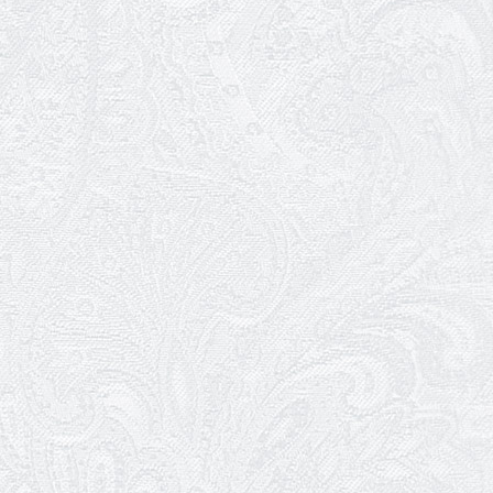
04.12.2025
З прем'єрою Інну Кулікову та
Володимира Кудлая
03.12.2025
Театр шукає прибиральників
29.11.2025
Ювілей Наталії Погорелкіної
28.11.2025
105 років від дня народження Євгенії
Дембської
24.11.2025
Чорна п'ятниця — 2025
22.11.2025
Трудовий ювілей Людмили Шевчук
21.11.2025