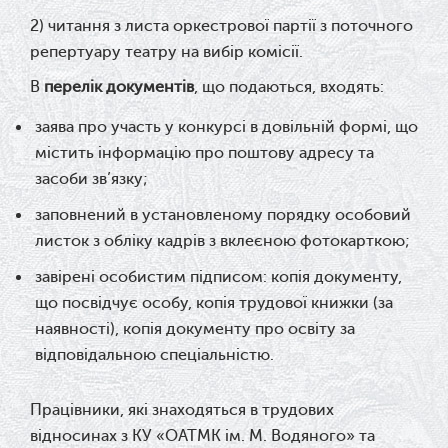
2) читання з листа оркестрової партії з поточного
репертуару театру на вибір комісії.
В
перелік документів
, що подаються, входять:
заява про участь у конкурсі в довільній формі, що
містить інформацію про поштову адресу та
засоби зв’язку;
заповнений в установленому порядку особовий
листок з обліку кадрів з вклеєною фотокарткою;
завірені особистим підписом: копія документу,
що посвідчує особу, копія трудової книжки (за
наявності), копія документу про освіту за
відповідальною спеціальністю.
Працівники, які знаходяться в трудових
відносинах з КУ «ОАТМК ім. М. Водяного» та