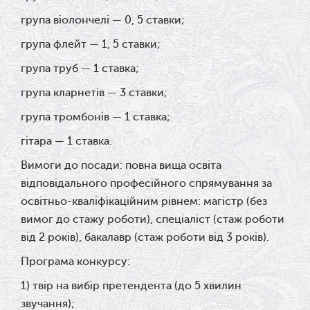
група віолончелі — 0, 5 ставки;
група флейт — 1, 5 ставки;
група труб — 1 ставка;
група кларнетів — 3 ставки;
група тромбонів — 1 ставка;
гітара — 1 ставка.
Вимоги до посади: п
овна вища освіта
відповідального професійного спрямування за
освітньо-кваліфікаційним рівнем: магістр (без
вимог до стажу роботи), спеціаліст (стаж роботи
від 2 років), бакалавр (стаж роботи від 3 років).
Програма конкурсу:
1) твір на вибір претендента (до 5 хвилин
звучання);