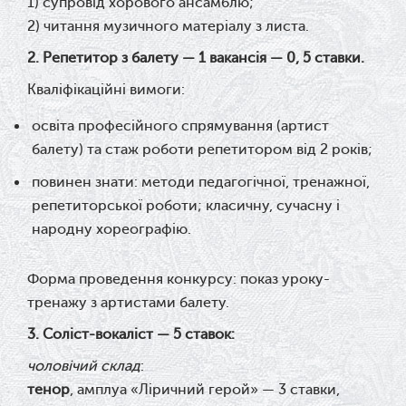
1) супровід хорового ансамблю;
2) читання музичного матеріалу з листа.
2. Репетитор з балету
— 1 вакансія — 0, 5 ставки.
Кваліфікаційні вимоги:
освіта професійного спрямування (артист
балету) та стаж роботи репетитором від 2 років;
повинен знати: методи педагогічної, тренажної,
репетиторської роботи; класичну, сучасну і
народну хореографію.
Форма проведення конкурсу: п
оказ уроку-
тренажу з артистами балету.
3. Соліст-вокаліст — 5 ставок:
чоловічий склад
:
тенор
, амплуа «Ліричний герой» — 3 ставки,