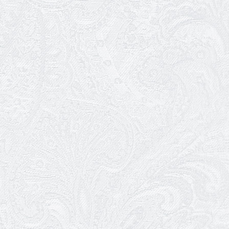
частини»
09.02.2026
Пішов з життя Ігор Дідурко
06.02.2026
Пішов з життя Андрій Шишкін
03.02.2026
Ювілей Олександра Белякова
02.02.2026
Конкурс на заміщення вакантних
посад
30.01.2026
Ювілей Анжеліки Кураш
27.01.2026
Зміни в репертуарі січня