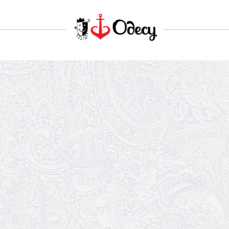
Вітаємо Олександра Кабакова з
прем'єрою!
19.05.2026
Ювілей Володимира Кондратьєва
18.05.2026
Шукаємо інженерів і техніків
17.05.2026
Ювілей Валентини Бородіної
13.05.2026
Конкурс на заміщення вакантних
посад
12.05.2026
Ювілей Світлани Коцюренко
10.05.2026
Онлайн-трансляція концерту «Хто