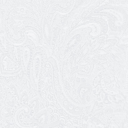
Результати конкурсу
10.03.2026
Ювілей Тетяни Хамітової
03.03.2026
Ювілей Сергія Богаченка
02.03.2026
Результати конкурсу
27.02.2026
Ювілей Олександра Жигуліна
19.02.2026
Про гастрольний захід SQUIRT. The
Las Vegas Show
11.02.2026
Конкурс на заміщення посади
«завідувач художньо-постановочної