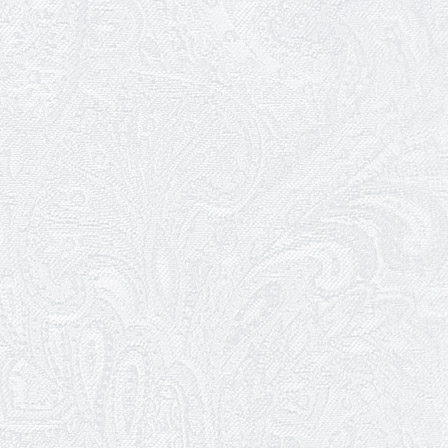
кого?»
09.05.2026
Ювілей Олександра Ланге
08.05.2026
Відновлення мюзиклу «Ханум»
06.05.2026
Вітаємо з прем'єрою у виставі «Два
кольори однієї долі» Катерину Мись!
26.04.2026
З першою прем'єрою 2026 року!
25.04.2026
Трудовий ювілей Ауріки Ахметової
24.04.2026
З прем'єрою вистави «Божевільна
родина»!