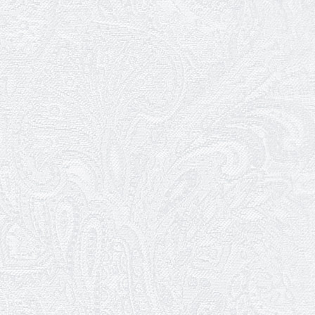
Театр музкомедії шукає двірників
05.01.2026
Ювілей Юлії Макарової
02.01.2026
Пішла з життя Ірина Добронравова
01.01.2026
Трудовий ювілей Галини Очеретіної
01.01.2026
Ювілей Володимира Гури
31.12.2025
Щасливого Нового року!
30.12.2025
Останні овації 2025 року
29.12.2025
Графік роботи каси 31 грудня та 1