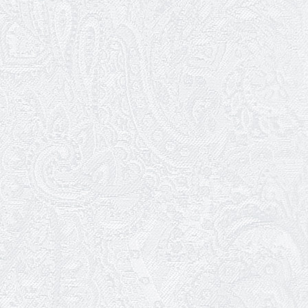
24.01.2026
Ювілей Наталії Сидоренко
23.01.2026
Вітаємо з прем'єрою Віталія Платова!
22.01.2026
Ювілей Ольги Зеленянської
21.01.2026
Ювілей Ніни Ярован
19.01.2026
WhitePress Ukraine
Разом завдяки культурі. Як Одеський
академічний театр музичної комедії
долає самотність сучасної епохи
14.01.2026
Ювілей Ігоря Дідурка
07.01.2026