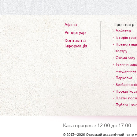
Афіша
Про театр
Майстер
Репертуар
Історія теат
Контактна
Правила від
інформація
театру
Схема залу
Технічні ха
майданчика
Парковка
Безбар'єрні
Прокат кос
Платні посл
Публічні зак
Каса працює з 12:00 до 17:00
© 2013—2026 Одеський академічний театр му