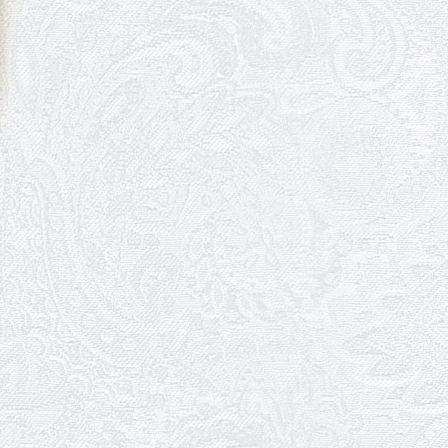
09.06.2026
Вітаємо Ірину Візіренко з
народженням дівчинки!
01.06.2026
Дякуємо за свято!
01.06.2026
Графік роботи каси 1 червня
31.05.2026
Ювілей Олени Редько
30.05.2026
Ювілей Станіслава Зайцева
28.05.2026
Вітаємо Олександра Кабакова
з прем'єрою!
19.05.2026
Ювілей Володимира
Кондратьєва