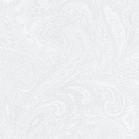
18.05.2026
Шукаємо інженерів і техніків
17.05.2026
Ювілей Валентини Бородіної
13.05.2026
Конкурс на заміщення
вакантних посад
12.05.2026
Ювілей Світлани Коцюренко
10.05.2026
Онлайн-трансляція концерту
«Хто кого?»
09.05.2026
Ювілей Олександра Ланге
08.05.2026
Відновлення мюзиклу «Ханум»
06.05.2026