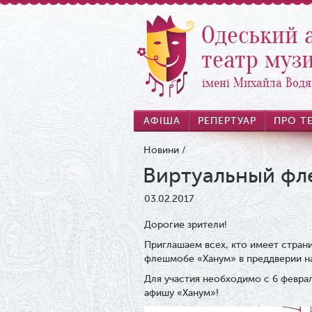
Одеський 
театр музи
імені Михайла Водя
АФІША
РЕПЕРТУАР
ПРО Т
Новини
/
Виртуальный фл
03.02.2017
Дорогие зрители!
Приглашаем всех, кто имеет стран
флешмобе «Ханум» в преддверии н
Для участия необходимо с 6 феврал
афишу «Ханум»!