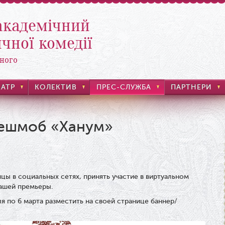
академічний
чної комедії
ного
ЕАТР
КОЛЕКТИВ
ПРЕС-СЛУЖБА
ПАРТНЕРИ
ешмоб «Ханум»
ицы в социальных сетях,
принять участие в виртуальном
ашей премьеры.
я по 6 марта разместить на своей странице баннер/