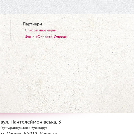
Вітаємо з прем'єрою у виставі
«Два кольори однієї долі»
Катерину Мись!
Партнери
26.04.2026
З першою прем'єрою 2026
Список партнерів
року!
Фонд «Оперета-Одеса»
25.04.2026
Трудовий ювілей Ауріки
Ахметової
24.04.2026
З прем'єрою вистави
«Божевільна родина»!
02.04.2026
Запрошуємо на прем'єру
вистави «Божевільна родина»
01.04.2026
Трудовий ювілей Олени
вул. Пантелеймонівська, 3
Корольової
(кут Французького бульвару)