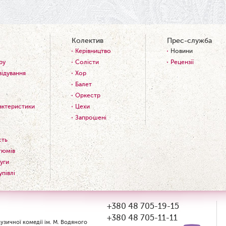
Колектив
Прес-служба
Керівництво
Новини
ру
Солісти
Рецензії
відування
Хор
Балет
Оркестр
рактеристики
Цехи
Запрошені
сть
тюмів
уги
упівлі
+380 48 705-19-15
+380 48 705-11-11
зичної комедії ім. М. Водяного