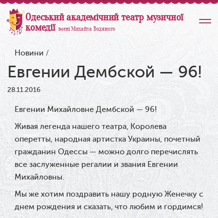
Одеський академічний театр музичної
комедії
імені Михайла Водяного
Новини
/
Евгении Дембской — 96!
28.11.2016
Евгении Михайловне Дембской — 96!
Живая легенда нашего театра, Королева
оперетты, народная артистка Украины, почетный
гражданин Одессы — можно долго перечислять
все заслуженные регалии и звания Евгении
Михайловны.
Мы же хотим поздравить нашу родную Женечку с
днем рождения и сказать, что любим и гордимся!