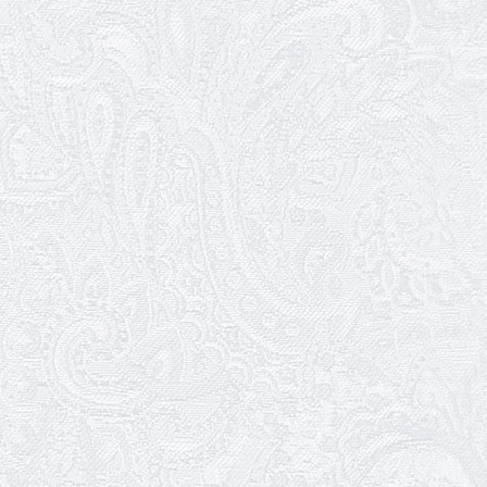
З Всесвітнім днем театру!
26.03.2026
Божевільна родина — 24 та 26 квітня
25.03.2026
Нам — 79!
17.03.2026
Зелене світло твого дозвілля
11.03.2026
Результати конкурсу
10.03.2026
Ювілей Тетяни Хамітової
03.03.2026
Ювілей Сергія Богаченка
02.03.2026
Результати конкурсу