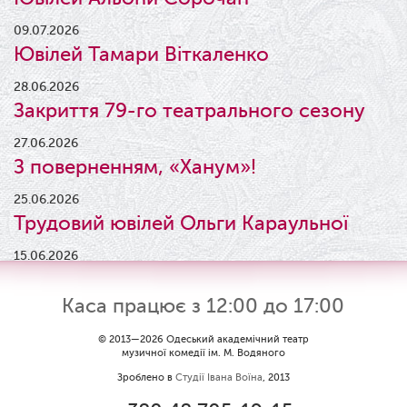
09.07.2026
Ювілей Тамари Віткаленко
28.06.2026
Закриття 79-го театрального сезону
27.06.2026
З поверненням, «Ханум»!
25.06.2026
Трудовий ювілей Ольги Караульної
15.06.2026
Результати конкурсу
Каса працює з 12:00 до 17:00
09.06.2026
Вітаємо Ірину Візіренко з
© 2013—2026 Одеський академічний театр
музичної комедії ім. М. Водяного
народженням дівчинки!
Зроблено в
Студії Івана Воїна
, 2013
01.06.2026