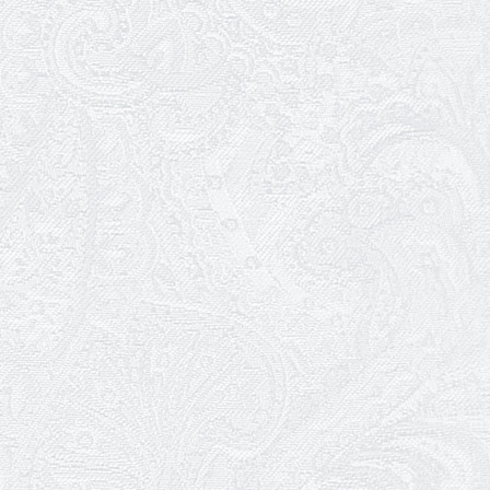
Вітаємо з прем'єрою у виставі «Два
кольори однієї долі» Катерину Мись!
26.04.2026
З першою прем'єрою 2026 року!
25.04.2026
Трудовий ювілей Ауріки Ахметової
24.04.2026
З прем'єрою вистави «Божевільна
родина»!
02.04.2026
Запрошуємо на прем'єру вистави
«Божевільна родина»
01.04.2026
Трудовий ювілей Олени Корольової
27.03.2026