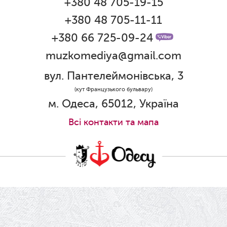
+380 48 705-19-15
Дякуємо за свято!
+380 48 705-11-11
01.06.2026
Графік роботи каси 1 червня
+380 66 725-09-24
muzkomediya@gmail.com
31.05.2026
Ювілей Олени Редько
вул. Пантелеймонівська, 3
30.05.2026
(кут Французького бульвару)
Ювілей Станіслава Зайцева
м. Одеса, 65012, Україна
28.05.2026
Всi контакти та мапа
Вітаємо Олександра Кабакова з
прем'єрою!
19.05.2026
Ювілей Володимира Кондратьєва
18.05.2026
Шукаємо інженерів і техніків
17.05.2026