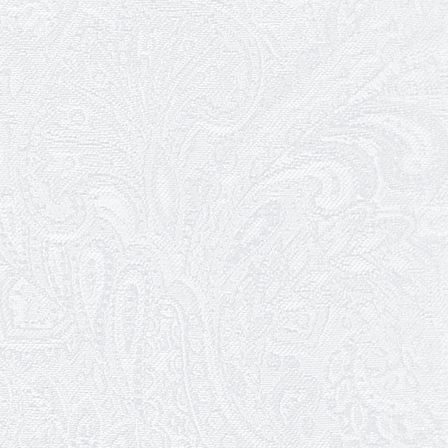
Ювілей Валентини Бородіної
13.05.2026
Конкурс на заміщення вакантних
посад
12.05.2026
Ювілей Світлани Коцюренко
10.05.2026
Онлайн-трансляція концерту «Хто
кого?»
09.05.2026
Ювілей Олександра Ланге
08.05.2026
Відновлення мюзиклу «Ханум»
06.05.2026