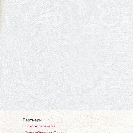
09.06.2026
Вітаємо Ірину Візіренко з
народженням дівчинки!
01.06.2026
Дякуємо за свято!
01.06.2026
Графік роботи каси 1 червня
31.05.2026
Ювілей Олени Редько
30.05.2026
Ювілей Станіслава Зайцева
28.05.2026
Вітаємо Олександра Кабакова
з прем'єрою!
19.05.2026
Партнери
Ювілей Володимира
Список партнерів
Кондратьєва
Фонд «Оперета-Одеса»