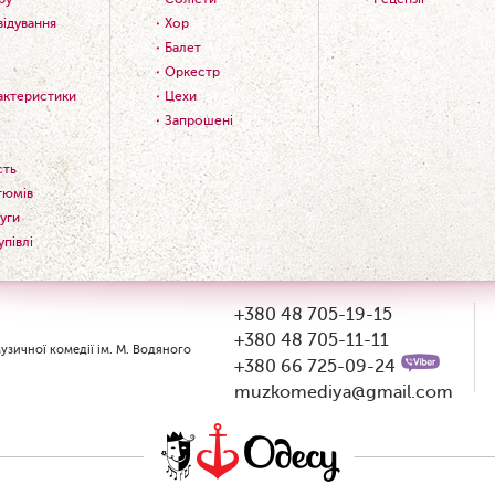
відування
Хор
Балет
Оркестр
рактеристики
Цехи
Запрошені
сть
тюмів
уги
упівлі
+380 48 705-19-15
+380 48 705-11-11
зичної комедії ім. М. Водяного
+380 66 725-09-24
muzkomediya@gmail.com