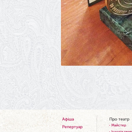
Афіша
Про театр
Майстер
Репертуар
Історія теат