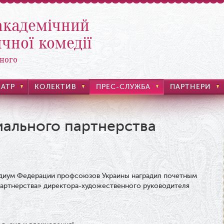
академічний
чної комедії
ного
ЕАТР
КОЛЕКТИВ
ПРЕС-СЛУЖБА
ПАРТНЕРИ
иального партнерства
диум Федерации профсоюзов Украины наградил почетным
партнерства» директора-художественного руководителя