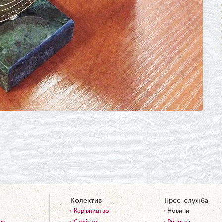
Колектив
Прес-служба
Керівництво
Новини
ру
Солісти
Рецензії