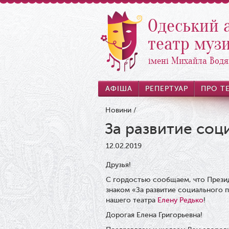
Одеський 
театр музи
імені Михайла Водя
АФІША
РЕПЕРТУАР
ПРО Т
Новини
/
За развитие соц
12.02.2019
Друзья!
С гордостью сообщаем, что Прези
знаком «За развитие социального 
нашего театра
Елену Редько
!
Дорогая Елена Григорьевна!