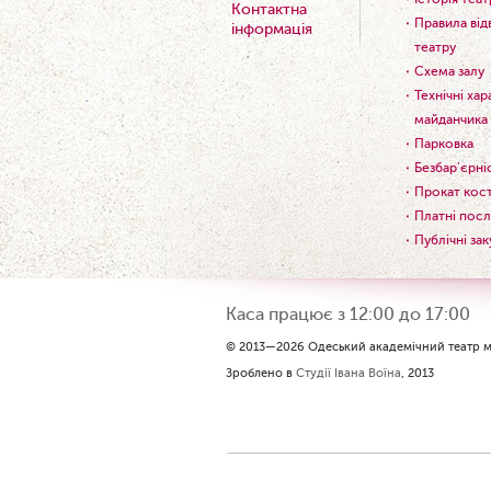
Контактна
Правила від
інформація
театру
Схема залу
Технічні ха
майданчика
Парковка
Безбар'єрні
Прокат кос
Платні посл
Публічні зак
Каса працює з 12:00 до 17:00
© 2013—2026 Одеський академічний театр му
Зроблено в
Студії Івана Воїна
, 2013