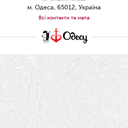
Ювілей Станіслава Зайцева
м. Одеса, 65012, Україна
28.05.2026
Всi контакти та мапа
Вітаємо Олександра Кабакова з
прем'єрою!
19.05.2026
Ювілей Володимира Кондратьєва
18.05.2026
Шукаємо інженерів і техніків
17.05.2026
Ювілей Валентини Бородіної
13.05.2026
Конкурс на заміщення вакантних
посад
12.05.2026
Ювілей Світлани Коцюренко