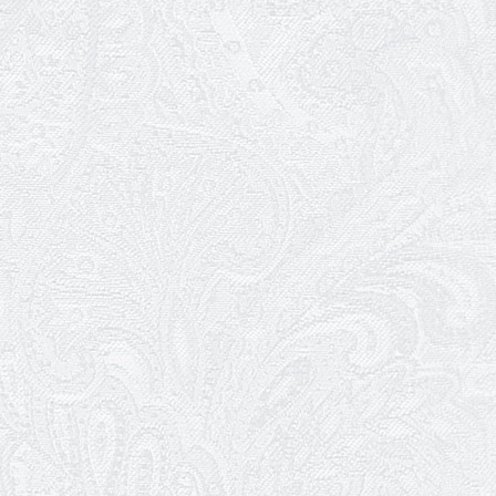
Зелене світло твого дозвілля
11.03.2026
Результати конкурсу
10.03.2026
Ювілей Тетяни Хамітової
03.03.2026
Ювілей Сергія Богаченка
02.03.2026
Результати конкурсу
27.02.2026
Ювілей Олександра Жигуліна
19.02.2026
Про гастрольний захід SQUIRT. The
Las Vegas Show