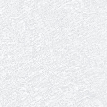
24.04.2026
З прем'єрою вистави «Божевільна
родина»!
02.04.2026
Запрошуємо на прем'єру вистави
«Божевільна родина»
01.04.2026
Трудовий ювілей Олени Корольової
27.03.2026
З Всесвітнім днем театру!
26.03.2026
Божевільна родина — 24 та 26 квітня
25.03.2026
Нам — 79!
17.03.2026