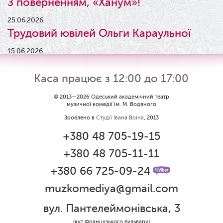
З поверненням, «Ханум»!
25.06.2026
Трудовий ювілей Ольги Караульної
15.06.2026
Результати конкурсу
Каса працює з 12:00 до 17:00
09.06.2026
Вітаємо Ірину Візіренко з
© 2013—2026 Одеський академічний театр
музичної комедії ім. М. Водяного
народженням дівчинки!
Зроблено в
Студії Івана Воїна
, 2013
01.06.2026
+380 48 705-19-15
Дякуємо за свято!
+380 48 705-11-11
01.06.2026
Графік роботи каси 1 червня
+380 66 725-09-24
muzkomediya@gmail.com
31.05.2026
Ювілей Олени Редько
вул. Пантелеймонівська, 3
30.05.2026
(кут Французького бульвару)