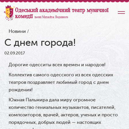
Одеський академічний театр музичної
комедії
імені Михайла Водяного
Новини
/
С днем города!
02.09.2017
Дорогие одесситы всех времен и народов!
Коллектив самого одесского из всех одесских
театров поздравляет любимый город с днем
рождения!
Южная Пальмира дала миру огромное
количество гениальных музыкантов, писателей,
композиторов, врачей, актеров, ученых и просто
порядочных, добрых людей — настоящих