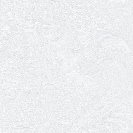
10.05.2026
Онлайн-трансляція концерту «Хто
кого?»
09.05.2026
Ювілей Олександра Ланге
08.05.2026
Відновлення мюзиклу «Ханум»
06.05.2026
Вітаємо з прем'єрою у виставі «Два
кольори однієї долі» Катерину Мись!
26.04.2026
З першою прем'єрою 2026 року!
25.04.2026
Трудовий ювілей Ауріки Ахметової