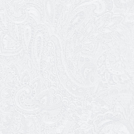
25.03.2026
Нам — 79!
17.03.2026
Зелене світло твого дозвілля
11.03.2026
Результати конкурсу
10.03.2026
Ювілей Тетяни Хамітової
03.03.2026
Ювілей Сергія Богаченка
02.03.2026
Результати конкурсу
27.02.2026
Ювілей Олександра Жигуліна
19.02.2026