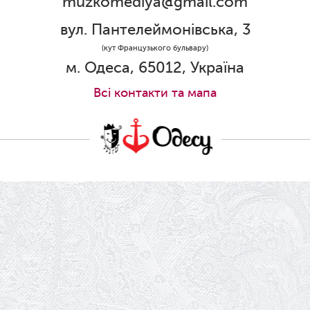
muzkomediya@gmail.com
31.05.2026
Ювілей Олени Редько
вул. Пантелеймонівська, 3
30.05.2026
(кут Французького бульвару)
Ювілей Станіслава Зайцева
м. Одеса, 65012, Україна
28.05.2026
Всi контакти та мапа
Вітаємо Олександра Кабакова з
прем'єрою!
19.05.2026
Ювілей Володимира Кондратьєва
18.05.2026
Шукаємо інженерів і техніків
17.05.2026
Ювілей Валентини Бородіної
13.05.2026
Конкурс на заміщення вакантних