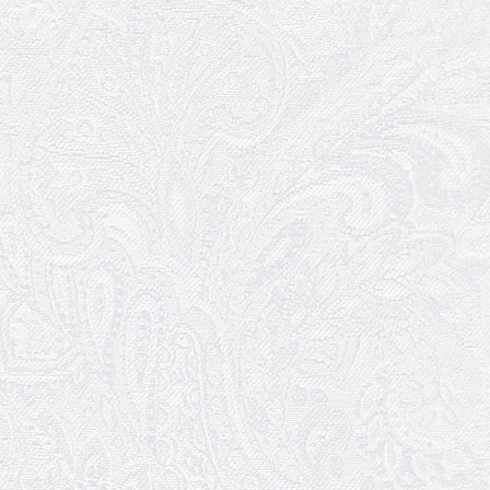
посад
12.05.2026
Ювілей Світлани Коцюренко
10.05.2026
Онлайн-трансляція концерту «Хто
кого?»
09.05.2026
Ювілей Олександра Ланге
08.05.2026
Відновлення мюзиклу «Ханум»
06.05.2026
Вітаємо з прем'єрою у виставі «Два
кольори однієї долі» Катерину Мись!
26.04.2026
З першою прем'єрою 2026 року!