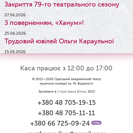
Закриття 79-го театрального сезону
27.06.2026
З поверненням, «Ханум»!
25.06.2026
Трудовий ювілей Ольги Караульної
15.06.2026
Результати конкурсу
Каса працює з 12:00 до 17:00
09.06.2026
Вітаємо Ірину Візіренко з
© 2013—2026 Одеський академічний театр
музичної комедії ім. М. Водяного
народженням дівчинки!
Зроблено в
Студії Івана Воїна
, 2013
01.06.2026
+380 48 705-19-15
Дякуємо за свято!
+380 48 705-11-11
01.06.2026
Графік роботи каси 1 червня
+380 66 725-09-24