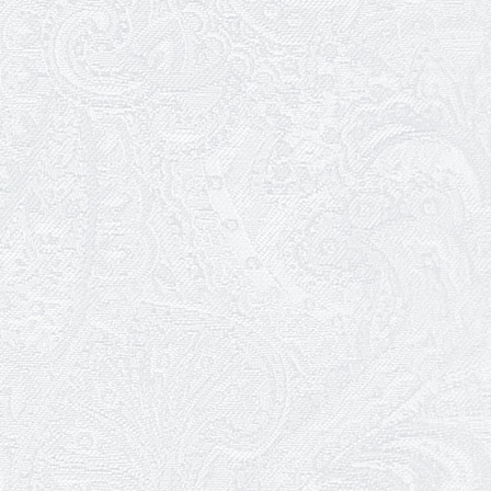
25.04.2026
Трудовий ювілей Ауріки Ахметової
24.04.2026
З прем'єрою вистави «Божевільна
родина»!
02.04.2026
Запрошуємо на прем'єру вистави
«Божевільна родина»
01.04.2026
Трудовий ювілей Олени Корольової
27.03.2026
З Всесвітнім днем театру!
26.03.2026
Божевільна родина — 24 та 26 квітня