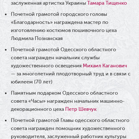
заслуженная артистка Украины
Тамара Тищенко
30.05.2026
Почетной грамотой городского головы
«Благодарность» награждена мастер по
Ювілей Станіслава Зайцева
изготовлению костюмов пошивочного цеха
28.05.2026
Людмила Познанская
Почетной грамотой Одесского областного
Вітаємо Олександра Кабакова з
совета награжден начальник службы
прем'єрою!
художественного освещения
Михаил Каганович
— за многолетний плодотворный труд и в связи с
19.05.2026
юбилеем (70 лет)
Ювілей Володимира Кондратьєва
Памятным подарком Одесского областного
совета «Часы» награжден начальник машинно-
18.05.2026
декорационного цеха
Петр Шевчук
Шукаємо інженерів і техніків
Почетной грамотой Главы одесского областного
совета награжден помощник художественного
17.05.2026
руководителя, заслуженный работник культуры