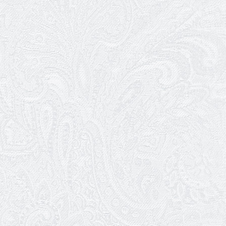
Las Vegas Show
11.02.2026
Конкурс на заміщення посади
«завідувач художньо-
постановочної частини»
09.02.2026
Пішов з життя Ігор Дідурко
06.02.2026
Пішов з життя Андрій Шишкін
03.02.2026