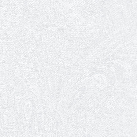
сучасної епохи
14.01.2026
Ювілей Ігоря Дідурка
07.01.2026
Театр музкомедії шукає двірників
05.01.2026
Ювілей Юлії Макарової
02.01.2026
Пішла з життя Ірина Добронравова
01.01.2026