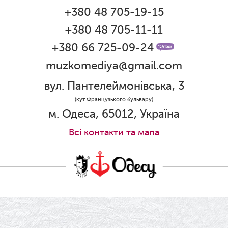
10.03.2026
+380 48 705-19-15
Ювілей Тетяни Хамітової
+380 48 705-11-11
+380 66 725-09-24
03.03.2026
muzkomediya@gmail.com
Ювілей Сергія Богаченка
вул. Пантелеймонівська, 3
02.03.2026
(кут Французького бульвару)
м. Одеса, 65012, Україна
Результати конкурсу
Всi контакти та мапа
27.02.2026
Ювілей Олександра Жигуліна
19.02.2026
Про гастрольний захід SQUIRT. The