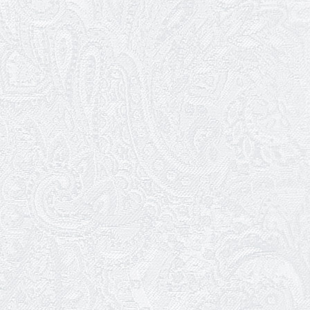
23.01.2026
Вітаємо з прем'єрою Віталія
Платова!
22.01.2026
Ювілей Ольги Зеленянської
21.01.2026
Ювілей Ніни Ярован
19.01.2026
WhitePress Ukraine
Разом завдяки культурі. Як
Одеський академічний театр
музичної комедії долає самотність