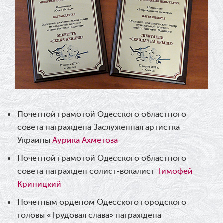
Результати конкурсу
09.06.2026
Вітаємо Ірину Візіренко з
народженням дівчинки!
01.06.2026
Почетной грамотой Одесского областного
Дякуємо за свято!
совета награждена Заслуженная артистка
Украины
Аурика Ахметова
01.06.2026
Почетной грамотой Одесского областного
Графік роботи каси 1 червня
совета награжден солист-вокалист
Тимофей
Криницкий
31.05.2026
Почетным орденом Одесского городского
Ювілей Олени Редько
головы «Трудовая слава» награждена