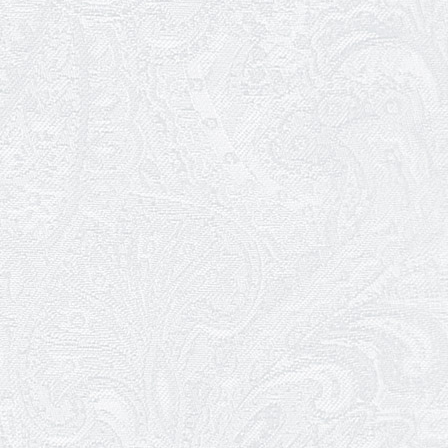
22.12.2025
Ювілей Сергія Солодухіна
22.12.2025
Підсумки 2025 року
21.12.2025
Мюзикл «Канкан» — в репертуарі
Одеського театру музкомедії
20.12.2025
Перший показ «Канкана»
11.12.2025