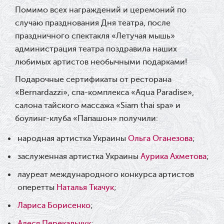
Помимо всех награждений и церемоний по
Ювілей Олександра Ланге
случаю празднования Дня театра, после
08.05.2026
праздничного спектакля «Летучая мышь»
администрация театра поздравила наших
Відновлення мюзиклу «Ханум»
любимых артистов необычными подарками!
Подарочные сертификаты от ресторана
06.05.2026
«Bernardazzi», спа-комплекса «Aqua Paradise»,
Вітаємо з прем'єрою у виставі «Два
салона тайского массажа «Siam thai spa» и
боулинг-клуба «Папашон» получили:
кольори однієї долі» Катерину
Мись!
народная артистка Украины
Ольга Оганезова
;
заслуженная артистка Украины
Аурика Ахметова
;
26.04.2026
лауреат международного конкурса артистов
З першою прем'єрою 2026 року!
оперетты
Наталья Ткачук
;
25.04.2026
Лариса Борисенко
;
Алеся Перекальчук
;