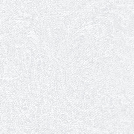
26.12.2025
Пішов з життя Микола Унтілов
24.12.2025
Вітаємо з 10-річчям вистави «Ніч
перед Різдвом»!
23.12.2025
101 річниця з дня народження
Михайла Водяного
22.12.2025
Вітаємо з Днем енергетика!