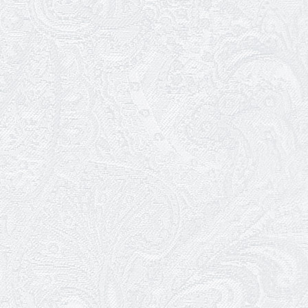
Ювілей Олександра Белякова
02.02.2026
Конкурс на заміщення вакантних
посад
30.01.2026
Ювілей Анжеліки Кураш
27.01.2026
Зміни в репертуарі січня
24.01.2026
Ювілей Наталії Сидоренко