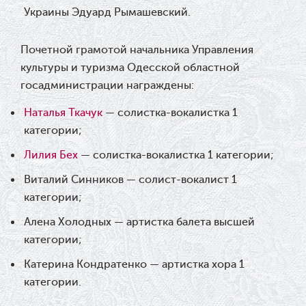
Украины Эдуард Рымашевский.
Ювілей Валентини Бородіної
Почетной грамотой начальника Управления
13.05.2026
культуры и туризма Одесской областной
госадминистрации награждены:
Конкурс на заміщення вакантних
посад
Наталья Ткачук
— солистка-вокалистка 1
категории;
12.05.2026
Лилия Бех
— солистка-вокалистка 1 категории;
Ювілей Світлани Коцюренко
Виталий Синников — солист-вокалист 1
категории;
10.05.2026
Алена Холодных — артистка балета высшей
Онлайн-трансляція концерту «Хто
категории;
кого?»
Катерина Кондратенко — артистка хора 1
категории.
09.05.2026