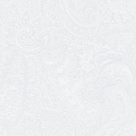
Трудовий ювілей Галини Очеретіної
01.01.2026
Ювілей Володимира Гури
31.12.2025
Щасливого Нового року!
30.12.2025
Останні овації 2025 року
29.12.2025
Графік роботи каси 31 грудня та 1
січня