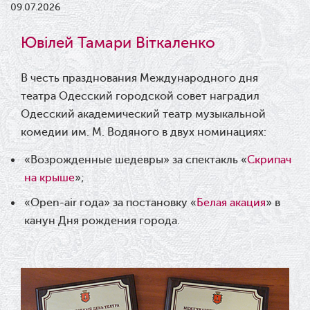
09.07.2026
Ювілей Тамари Віткаленко
28.06.2026
В честь празднования Международного дня
театра Одесский городской совет наградил
Закриття 79-го театрального
Одесский академический театр музыкальной
сезону
комедии им. М. Водяного в двух номинациях:
27.06.2026
«Возрожденные шедевры» за спектакль «
Скрипач
на крыше
»;
З поверненням, «Ханум»!
«Open-air года» за постановку «
Белая акация
» в
канун Дня рождения города.
25.06.2026
Трудовий ювілей Ольги Караульної
15.06.2026