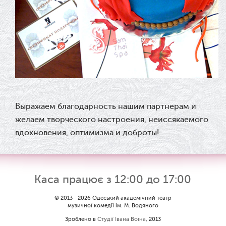
З Всесвітнім днем театру!
26.03.2026
Божевільна родина — 24 та 26
квітня
25.03.2026
Выражаем благодарность нашим партнерам и
Нам — 79!
желаем творческого настроения, неиссякаемого
вдохновения, оптимизма и доброты!
17.03.2026
Зелене світло твого дозвілля
Каса працює з 12:00 до 17:00
11.03.2026
© 2013—2026 Одеський академічний театр
Результати конкурсу
музичної комедії ім. М. Водяного
Зроблено в
Студії Івана Воїна
, 2013