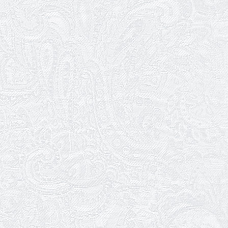
01.04.2026
Трудовий ювілей Олени Корольової
27.03.2026
З Всесвітнім днем театру!
26.03.2026
Божевільна родина — 24 та 26 квітня
25.03.2026
Нам — 79!
17.03.2026
Зелене світло твого дозвілля
11.03.2026
Результати конкурсу
10.03.2026
Ювілей Тетяни Хамітової