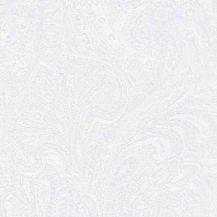
03.03.2026
Ювілей Сергія Богаченка
02.03.2026
Результати конкурсу
27.02.2026
Ювілей Олександра Жигуліна
19.02.2026
Про гастрольний захід SQUIRT. The
Las Vegas Show
11.02.2026
Конкурс на заміщення посади
«завідувач художньо-постановочної
частини»
09.02.2026
Пішов з життя Ігор Дідурко