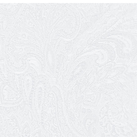
18.05.2026
Шукаємо інженерів і техніків
17.05.2026
Ювілей Валентини Бородіної
13.05.2026
Конкурс на заміщення вакантних
посад
12.05.2026
Ювілей Світлани Коцюренко
10.05.2026
Онлайн-трансляція концерту «Хто
кого?»
09.05.2026
Ювілей Олександра Ланге