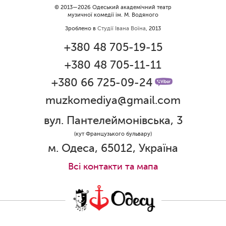
Вітаємо Ірину Візіренко з
© 2013—2026 Одеський академічний театр
музичної комедії ім. М. Водяного
народженням дівчинки!
Зроблено в
Студії Івана Воїна
, 2013
01.06.2026
+380 48 705-19-15
Дякуємо за свято!
+380 48 705-11-11
01.06.2026
Графік роботи каси 1 червня
+380 66 725-09-24
muzkomediya@gmail.com
31.05.2026
Ювілей Олени Редько
вул. Пантелеймонівська, 3
30.05.2026
(кут Французького бульвару)
Ювілей Станіслава Зайцева
м. Одеса, 65012, Україна
28.05.2026
Всi контакти та мапа
Вітаємо Олександра Кабакова з
прем'єрою!
19.05.2026
Ювілей Володимира Кондратьєва