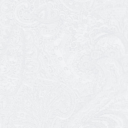
08.05.2026
Відновлення мюзиклу «Ханум»
06.05.2026
Вітаємо з прем'єрою у виставі «Два
кольори однієї долі» Катерину Мись!
26.04.2026
З першою прем'єрою 2026 року!
25.04.2026
Трудовий ювілей Ауріки Ахметової
24.04.2026
З прем'єрою вистави «Божевільна
родина»!
02.04.2026
Запрошуємо на прем'єру вистави
«Божевільна родина»