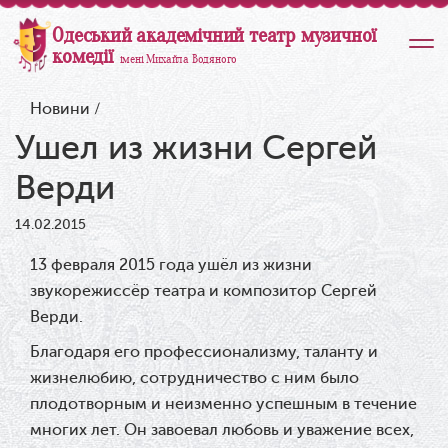
Одеський академічний театр музичної
комедії
імені Михайла Водяного
Новини
/
Ушел из жизни Сергей
Верди
14.02.2015
13 февраля 2015 года ушёл из жизни
звукорежиссёр театра и композитор Сергей
Верди.
Благодаря его профессионализму, таланту и
жизнелюбию, сотрудничество с ним было
плодотворным и неизменно успешным в течение
многих лет. Он завоевал любовь и уважение всех,